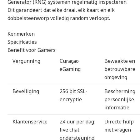
Generator (RNG) systemen regelmatig inspecteren.
Dit garandeert dat elke draai, elk kaart en elk
dobbelsteenworp volledig random verloopt.
Kenmerken
Specificaties
Benefit voor Gamers
Vergunning
Curaçao
Bewaakte en
eGaming
betrouwbare
omgeving
Beveiliging
256 bit SSL-
Bescherming
encryptie
persoonlijke
informatie
Klantenservice
24 uur per dag
Directe hulp
live chat
met vragen
ondersteuning