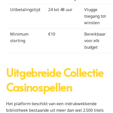
Uitbetalingstijd
24 tot 48 uur
Vlugge
toegang tot
winsten
Minimum
€10
Bereikbaar
storting
voor elk
budget
Uitgebreide Collectie
Casinospellen
Het platform beschikt van een indrukwekkende
bibliotheek bestaande uit meer dan wel 2.500 titels