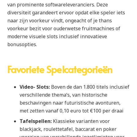
van prominente softwareleveranciers. Deze
diversiteit garandeert ervoor opdat elke speler iets
naar zijn voorkeur vindt, ongeacht of je thans
voorkeur bezit voor ouderwetse fruitmachines of
moderne visuele slots inclusief innovatieve
bonusopties.
Favoriete Spelcategorieën
Video- Slots:
Boven de dan 1.800 titels inclusief
verschillende thema’s, van historische
beschavingen naar futuristische avonturen,
met zetten vanaf 0,10 euro tot €100 per draai
Tafelspellen:
Klassieke varianten voor
blackjack, roulettetafel, baccarat en poker