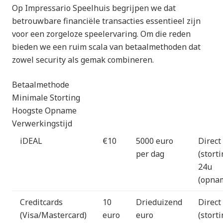
Op Impressario Speelhuis begrijpen we dat
betrouwbare financiële transacties essentieel zijn
voor een zorgeloze speelervaring. Om die reden
bieden we een ruim scala van betaalmethoden dat
zowel security als gemak combineren.
Betaalmethode
Minimale Storting
Hoogste Opname
Verwerkingstijd
iDEAL
€10
5000 euro
Direct
per dag
(storti
24u
(opna
Creditcards
10
Drieduizend
Direct
(Visa/Mastercard)
euro
euro
(storti