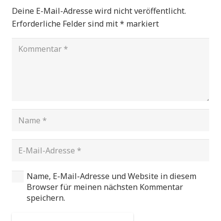
Deine E-Mail-Adresse wird nicht veröffentlicht.
Erforderliche Felder sind mit
*
markiert
Name, E-Mail-Adresse und Website in diesem
Browser für meinen nächsten Kommentar
speichern.