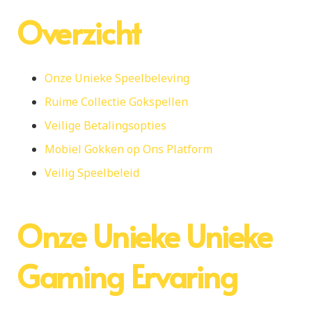
Overzicht
Onze Unieke Speelbeleving
Ruime Collectie Gokspellen
Veilige Betalingsopties
Mobiel Gokken op Ons Platform
Veilig Speelbeleid
Onze Unieke Unieke
Gaming Ervaring