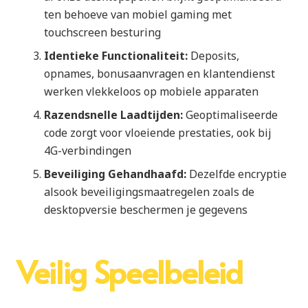
ten behoeve van mobiel gaming met
touchscreen besturing
Identieke Functionaliteit:
Deposits,
opnames, bonusaanvragen en klantendienst
werken vlekkeloos op mobiele apparaten
Razendsnelle Laadtijden:
Geoptimaliseerde
code zorgt voor vloeiende prestaties, ook bij
4G-verbindingen
Beveiliging Gehandhaafd:
Dezelfde encryptie
alsook beveiligingsmaatregelen zoals de
desktopversie beschermen je gegevens
Veilig Speelbeleid