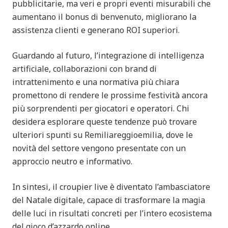
pubblicitarie, ma veri e propri eventi misurabili che
aumentano il bonus di benvenuto, migliorano la
assistenza clienti e generano ROI superiori.
Guardando al futuro, l’integrazione di intelligenza
artificiale, collaborazioni con brand di
intrattenimento e una normativa più chiara
promettono di rendere le prossime festività ancora
più sorprendenti per giocatori e operatori. Chi
desidera esplorare queste tendenze può trovare
ulteriori spunti su Remiliareggioemilia, dove le
novità del settore vengono presentate con un
approccio neutro e informativo.
In sintesi, il croupier live è diventato l’ambasciatore
del Natale digitale, capace di trasformare la magia
delle luci in risultati concreti per l’intero ecosistema
del gioco d’azzardo online.