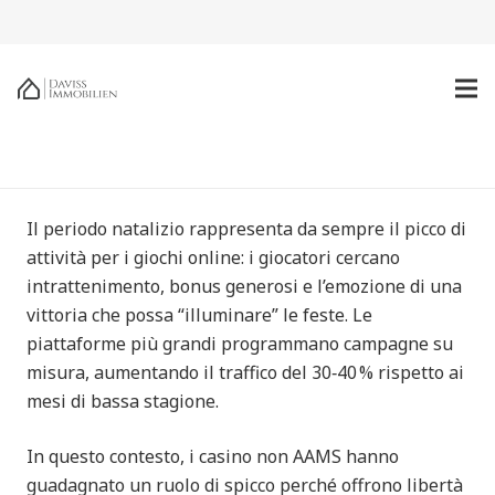
Il periodo natalizio rappresenta da sempre il picco di
attività per i giochi online: i giocatori cercano
intrattenimento, bonus generosi e l’emozione di una
vittoria che possa “illuminare” le feste. Le
piattaforme più grandi programmano campagne su
misura, aumentando il traffico del 30‑40 % rispetto ai
mesi di bassa stagione.
In questo contesto, i casino non AAMS hanno
guadagnato un ruolo di spicco perché offrono libertà