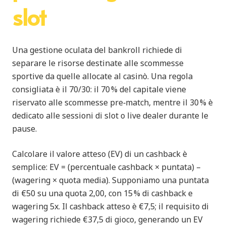
slot
Una gestione oculata del bankroll richiede di
separare le risorse destinate alle scommesse
sportive da quelle allocate al casinò. Una regola
consigliata è il 70/30: il 70 % del capitale viene
riservato alle scommesse pre‑match, mentre il 30 % è
dedicato alle sessioni di slot o live dealer durante le
pause.
Calcolare il valore atteso (EV) di un cashback è
semplice: EV = (percentuale cashback × puntata) –
(wagering × quota media). Supponiamo una puntata
di €50 su una quota 2,00, con 15 % di cashback e
wagering 5x. Il cashback atteso è €7,5; il requisito di
wagering richiede €37,5 di gioco, generando un EV