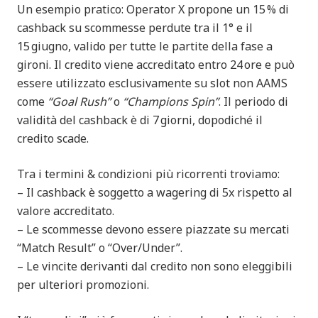
Un esempio pratico: Operator X propone un 15 % di
cashback su scommesse perdute tra il 1° e il
15 giugno, valido per tutte le partite della fase a
gironi. Il credito viene accreditato entro 24 ore e può
essere utilizzato esclusivamente su slot non AAMS
come
“Goal Rush”
o
“Champions Spin”
. Il periodo di
validità del cashback è di 7 giorni, dopodiché il
credito scade.
Tra i termini & condizioni più ricorrenti troviamo:
– Il cashback è soggetto a wagering di 5x rispetto al
valore accreditato.
– Le scommesse devono essere piazzate su mercati
“Match Result” o “Over/Under”.
– Le vincite derivanti dal credito non sono eleggibili
per ulteriori promozioni.