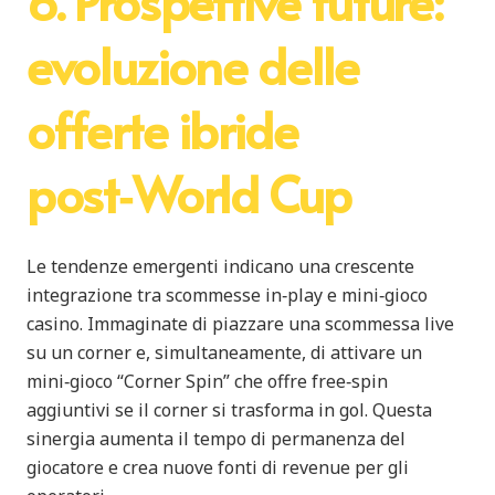
6. Prospettive future:
evoluzione delle
offerte ibride
post‑World Cup
Le tendenze emergenti indicano una crescente
integrazione tra scommesse in‑play e mini‑gioco
casino. Immaginate di piazzare una scommessa live
su un corner e, simultaneamente, di attivare un
mini‑gioco “Corner Spin” che offre free‑spin
aggiuntivi se il corner si trasforma in gol. Questa
sinergia aumenta il tempo di permanenza del
giocatore e crea nuove fonti di revenue per gli