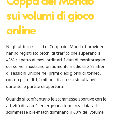
Coppa del Mondo
sui volumi di gioco
online
Negli ultimi tre cicli di Coppa del Mondo, i provider
hanno registrato picchi di traffico che superano il
45 % rispetto ai mesi ordinari. I dati di monitoraggio
dei server mostrano un aumento medio di 2,8 milioni
di sessioni uniche nei primi dieci giorni di torneo,
con un picco di 1,2 milioni di accessi simultanei
durante le partite di apertura.
Quando si confrontano le scommesse sportive con le
attività di casinò, emerge una tendenza chiara: le
scommesse pre‑match dominano il 60 % del volume