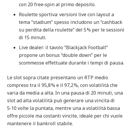
con 20 free‑spin al primo deposito.
Roulette sportiva: versioni live con layout a
tema “stadium” spesso includono un “cashback
su perdita della roulette” del 5 % per le sessioni
di 15 minuti.
Live dealer: il tavolo “Blackjack Football”
propone un bonus “double down” per le
scommesse effettuate durante i tempi di pausa.
Le slot sopra citate presentano un RTP medio
compreso tra il 95,8 % e il 97,2 %, con volatilità che
varia da media a alta. In una pausa di 20 minuti, una
slot ad alta volatilità può generare una vincita di
5‑10 volte la puntata, mentre una a volatilità bassa
offre piccole ma costanti vincite, ideale per chi vuole
mantenere il bankroll stabile.