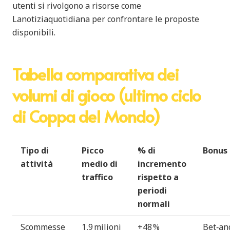
utenti si rivolgono a risorse come
Lanotiziaquotidiana per confrontare le proposte
disponibili.
Tabella comparativa dei
volumi di gioco (ultimo ciclo
di Coppa del Mondo)
Tipo di
Picco
% di
Bonus 
attività
medio di
incremento
traffico
rispetto a
periodi
normali
Scommesse
1,9 milioni
+48 %
Bet‑an