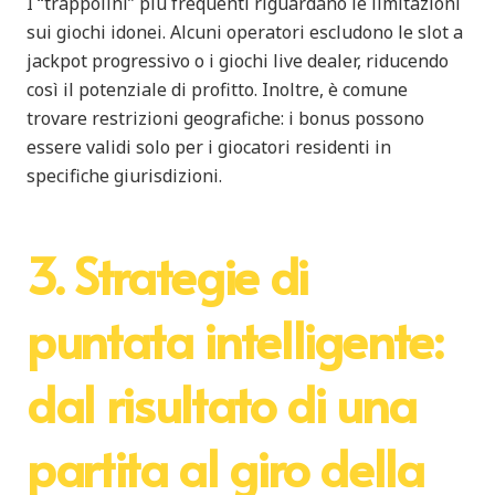
I “trappolini” più frequenti riguardano le limitazioni
sui giochi idonei. Alcuni operatori escludono le slot a
jackpot progressivo o i giochi live dealer, riducendo
così il potenziale di profitto. Inoltre, è comune
trovare restrizioni geografiche: i bonus possono
essere validi solo per i giocatori residenti in
specifiche giurisdizioni.
3. Strategie di
puntata intelligente:
dal risultato di una
partita al giro della