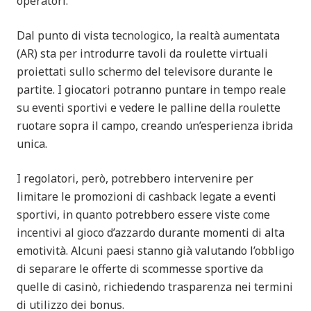
operatori.
Dal punto di vista tecnologico, la realtà aumentata
(AR) sta per introdurre tavoli da roulette virtuali
proiettati sullo schermo del televisore durante le
partite. I giocatori potranno puntare in tempo reale
su eventi sportivi e vedere le palline della roulette
ruotare sopra il campo, creando un’esperienza ibrida
unica.
I regolatori, però, potrebbero intervenire per
limitare le promozioni di cashback legate a eventi
sportivi, in quanto potrebbero essere viste come
incentivi al gioco d’azzardo durante momenti di alta
emotività. Alcuni paesi stanno già valutando l’obbligo
di separare le offerte di scommesse sportive da
quelle di casinò, richiedendo trasparenza nei termini
di utilizzo dei bonus.