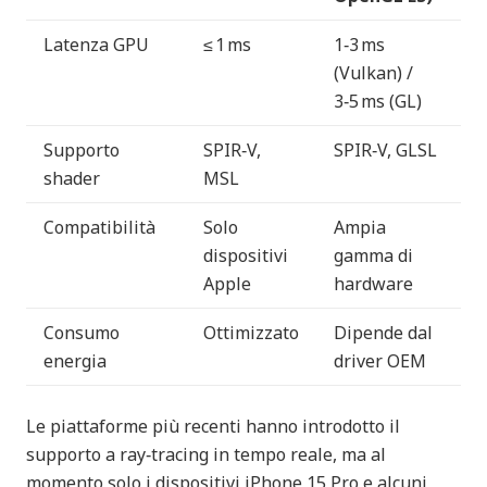
Latenza GPU
≤ 1 ms
1‑3 ms
(Vulkan) /
3‑5 ms (GL)
Supporto
SPIR‑V,
SPIR‑V, GLSL
shader
MSL
Compatibilità
Solo
Ampia
dispositivi
gamma di
Apple
hardware
Consumo
Ottimizzato
Dipende dal
energia
driver OEM
Le piattaforme più recenti hanno introdotto il
supporto a ray‑tracing in tempo reale, ma al
momento solo i dispositivi iPhone 15 Pro e alcuni