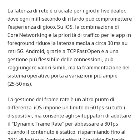
La latenza di rete è cruciale per i giochi live dealer,
dove ogni millisecondo di ritardo può compromettere
l’esperienza di gioco. Su iOS, la combinazione di
Core Networking e la priorità di traffico per le app in
foreground riduce la latenza media a circa 30 ms su
reti 5G. Android, grazie a TCP Fast Open e a una
gestione più flessibile delle connessioni, può
raggiungere valori simili, ma la frammentazione del
sistema operativo porta a variazioni più ampie
(25‑50 ms).
La gestione del frame rate è un altro punto di
differenza. iOS impone un limite di 60 fps su tutti i
dispositivi, ma consente agli sviluppatori di adottare
il “Dynamic Frame Rate” per abbassare a 30 fps
quando il contenuto è statico, risparmiando fino al