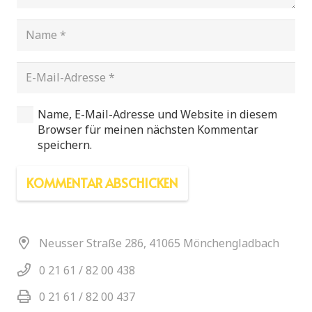
Name, E-Mail-Adresse und Website in diesem
Browser für meinen nächsten Kommentar
speichern.
KOMMENTAR ABSCHICKEN
Neusser Straße 286, 41065 Mönchengladbach
0 21 61 / 82 00 438
0 21 61 / 82 00 437