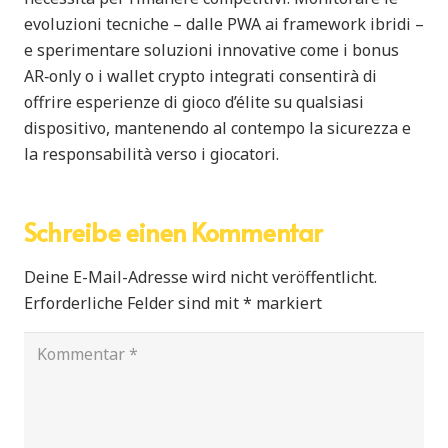
evoluzioni tecniche – dalle PWA ai framework ibridi –
e sperimentare soluzioni innovative come i bonus
AR‑only o i wallet crypto integrati consentirà di
offrire esperienze di gioco d’élite su qualsiasi
dispositivo, mantenendo al contempo la sicurezza e
la responsabilità verso i giocatori.
Schreibe einen Kommentar
Deine E-Mail-Adresse wird nicht veröffentlicht.
Erforderliche Felder sind mit
*
markiert