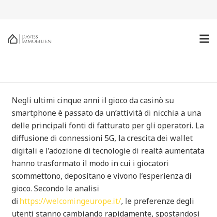
Negli ultimi cinque anni il gioco da casinò su
smartphone è passato da un’attività di nicchia a una
delle principali fonti di fatturato per gli operatori. La
diffusione di connessioni 5G, la crescita dei wallet
digitali e l’adozione di tecnologie di realtà aumentata
hanno trasformato il modo in cui i giocatori
scommettono, depositano e vivono l’esperienza di
gioco. Secondo le analisi
di
https://welcomingeurope.it/
, le preferenze degli
utenti stanno cambiando rapidamente, spostandosi