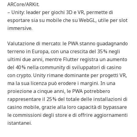
ARCore/ARKit.
– Unity: leader per giochi 3D e VR, permette di
esportare sia su mobile che su WebGL, utile per slot
immersive.
Valutazione di mercato: le PWA stanno guadagnando
terreno in Europa, con una crescita del 35 % negli
ultimi due anni, mentre Flutter registra un aumento
del 40 % nella community di sviluppatori di casino
con crypto. Unity rimane dominante per progetti VR,
ma la sua licenza può erodere i margini. In una
proiezione a cinque anni, le PWA potrebbero
rappresentare il 25 % del totale delle installazioni di
casino mobile, grazie alla loro capacità di bypassare
le commissioni degli store e di offrire aggiornamenti
istantanei.