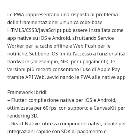
Le PWA rappresentano una risposta al problema
della frammentazione: un’unica code‑base
HTML5/CSS3/JavaScript può essere installata come
app nativa su iOS e Android, sfruttando Service
Worker per la cache offline e Web Push per le
notifiche. Sebbene iOS limiti l’accesso a funzionalità
hardware (ad esempio, NFC per i pagamenti), le
versioni più recenti consentono l’uso di Apple Pay
tramite API Web, avvicinando le PWA alle native app.
Framework ibridi:
– Flutter: compilazione nativa per iOS e Android,
ottimizzata per 60 fps, con supporto a CanvasKit per
rendering 3D.
– React Native: utilizza componenti nativi, ideale per
integrazioni rapide con SDK di pagamento e