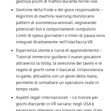
gestisce picchi di traffico durante tornei live.
Gestione della frode e del gioco responsabile –
Algoritmi di machine learning monitorano
pattern di scommessa anomali, segnalando
potenziali bot o comportamenti compulsivi.
Limiti di spesa giornalieri e timer di pausa sono
integrati direttamente nell’interfaccia VR.
Esperienza utente e curva di apprendimento –
Tutorial immersivi guidano il nuovo giocatore
attraverso la lobby, la selezione del tavolo e le
regole di giochi come il baccarat. Un’assistenza
in‑game, attivabile con un gesto della mano,
permette di contattare un operatore reale in
tempo reale.
Aspetti legali internazionali – Le licenze per
giochi d’azzardo in VR variano: negli USA è
necessario ottenere una licenza per ogni stato,