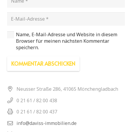
Name, E-Mail-Adresse und Website in diesem
Browser für meinen nächsten Kommentar
speichern.
KOMMENTAR ABSCHICKEN
Neusser Straße 286, 41065 Mönchengladbach
0 21 61 / 82 00 438
0 21 61 / 82 00 437
info@daviss-immobilien.de