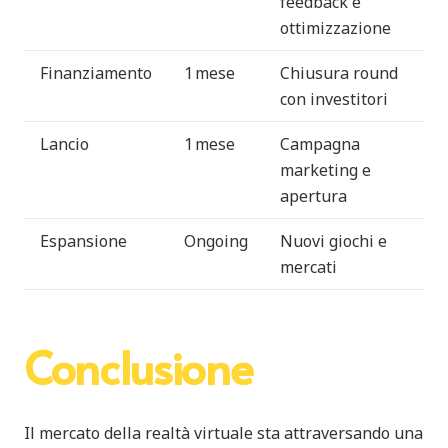
feedback e
ottimizzazione
Finanziamento
1 mese
Chiusura round
con investitori
Lancio
1 mese
Campagna
marketing e
apertura
Espansione
Ongoing
Nuovi giochi e
mercati
Conclusione
Il mercato della realtà virtuale sta attraversando una