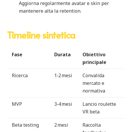
Aggiorna regolarmente avatar e skin per
mantenere alta la retention.
Timeline sintetica
Fase
Durata
Obiettivo
principale
Ricerca
1‑2 mesi
Convalida
mercato e
normativa
MVP
3‑4 mesi
Lancio roulette
VR beta
Beta testing
2 mesi
Raccolta