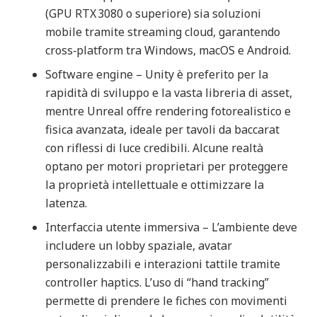
(GPU RTX 3080 o superiore) sia soluzioni
mobile tramite streaming cloud, garantendo
cross‑platform tra Windows, macOS e Android.
Software engine – Unity è preferito per la
rapidità di sviluppo e la vasta libreria di asset,
mentre Unreal offre rendering fotorealistico e
fisica avanzata, ideale per tavoli da baccarat
con riflessi di luce credibili. Alcune realtà
optano per motori proprietari per proteggere
la proprietà intellettuale e ottimizzare la
latenza.
Interfaccia utente immersiva – L’ambiente deve
includere un lobby spaziale, avatar
personalizzabili e interazioni tattile tramite
controller haptics. L’uso di “hand tracking”
permette di prendere le fiches con movimenti