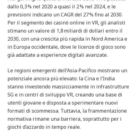
dallo 0,3 % nel 2020 a quasi il 2 % nel 2024, e le
previsioni indicano un CAGR del 27 % fino al 2030.
Per il segmento dei casinò online in VR, gli analisti
stimano un valore di 1,8 miliardi di dollari entro il
2030, con una crescita più rapida in Nord America e
in Europa occidentale, dove le licenze di gioco sono
già adattate a esperienze digitali avanzate.
Le regioni emergenti dell’Asia‑Pacifico mostrano un
potenziale ancora più elevato: la Cina e l’India
stanno investendo massicciamente in infrastrutture
5G e in centri di sviluppo VR, creando una base di
utenti giovane e disposta a sperimentare nuovi
formati di scommessa. Tuttavia, la frammentazione
normativa rimane una barriera, soprattutto per i
giochi d’azzardo in tempo reale.