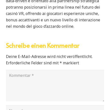
data‑driven e orientato alla partnership strategica
potranno posizionarsi in prima linea nel futuro dei
casinò VR, offrendo ai giocatori esperienze uniche,
bonus accattivanti e un nuovo livello di interazione
nel mondo del gioco d’azzardo online.
Schreibe einen Kommentar
Deine E-Mail-Adresse wird nicht veröffentlicht.
Erforderliche Felder sind mit
*
markiert