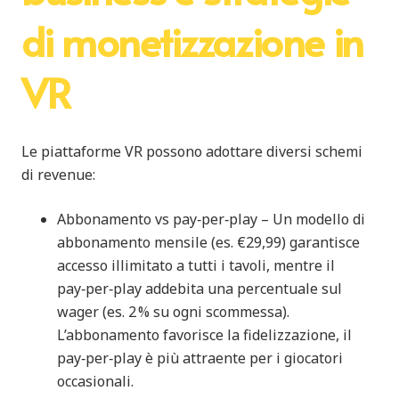
di monetizzazione in
VR
Le piattaforme VR possono adottare diversi schemi
di revenue:
Abbonamento vs pay‑per‑play – Un modello di
abbonamento mensile (es. €29,99) garantisce
accesso illimitato a tutti i tavoli, mentre il
pay‑per‑play addebita una percentuale sul
wager (es. 2 % su ogni scommessa).
L’abbonamento favorisce la fidelizzazione, il
pay‑per‑play è più attraente per i giocatori
occasionali.