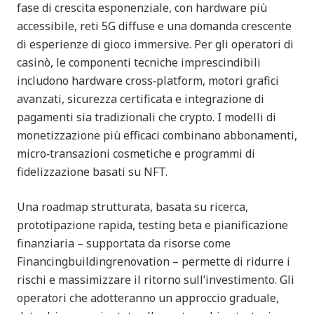
fase di crescita esponenziale, con hardware più
accessibile, reti 5G diffuse e una domanda crescente
di esperienze di gioco immersive. Per gli operatori di
casinò, le componenti tecniche imprescindibili
includono hardware cross‑platform, motori grafici
avanzati, sicurezza certificata e integrazione di
pagamenti sia tradizionali che crypto. I modelli di
monetizzazione più efficaci combinano abbonamenti,
micro‑transazioni cosmetiche e programmi di
fidelizzazione basati su NFT.
Una roadmap strutturata, basata su ricerca,
prototipazione rapida, testing beta e pianificazione
finanziaria – supportata da risorse come
Financingbuildingrenovation – permette di ridurre i
rischi e massimizzare il ritorno sull’investimento. Gli
operatori che adotteranno un approccio graduale,