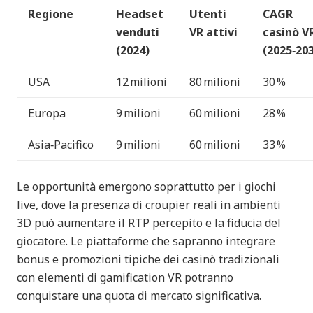
Regione
Headset
Utenti
CAGR
venduti
VR attivi
casinò V
(2024)
(2025‑20
USA
12 milioni
80 milioni
30 %
Europa
9 milioni
60 milioni
28 %
Asia‑Pacifico
9 milioni
60 milioni
33 %
Le opportunità emergono soprattutto per i giochi
live, dove la presenza di croupier reali in ambienti
3D può aumentare il RTP percepito e la fiducia del
giocatore. Le piattaforme che sapranno integrare
bonus e promozioni tipiche dei casinò tradizionali
con elementi di gamification VR potranno
conquistare una quota di mercato significativa.