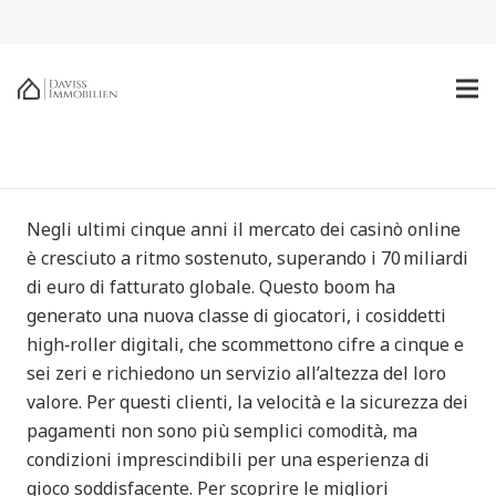
Negli ultimi cinque anni il mercato dei casinò online
è cresciuto a ritmo sostenuto, superando i 70 miliardi
di euro di fatturato globale. Questo boom ha
generato una nuova classe di giocatori, i cosiddetti
high‑roller digitali, che scommettono cifre a cinque e
sei zeri e richiedono un servizio all’altezza del loro
valore. Per questi clienti, la velocità e la sicurezza dei
pagamenti non sono più semplici comodità, ma
condizioni imprescindibili per una esperienza di
gioco soddisfacente. Per scoprire le migliori