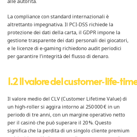
alle autorità.
La compliance con standard internazionali è
altrettanto impegnativa. Il PCI‑DSS richiede la
protezione dei dati della carta, il GDPR impone la
gestione trasparente dei dati personali dei giocatori,
e le licenze di e‑gaming richiedono audit periodici
per garantire l’integrità del flusso di denaro.
1.2 Il valore del customer‑life‑tim
Il valore medio del CLV (Customer Lifetime Value) di
un high‑roller si aggira intorno ai 250 000 € in un
periodo di tre anni, con un margine operativo netto
per il casinò che può superare il 20 %. Questo
significa che la perdita di un singolo cliente premium