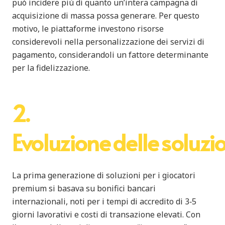
può incidere più di quanto un’intera campagna di
acquisizione di massa possa generare. Per questo
motivo, le piattaforme investono risorse
considerevoli nella personalizzazione dei servizi di
pagamento, considerandoli un fattore determinante
per la fidelizzazione.
2.
Evoluzione delle soluz
La prima generazione di soluzioni per i giocatori
premium si basava su bonifici bancari
internazionali, noti per i tempi di accredito di 3‑5
giorni lavorativi e costi di transazione elevati. Con