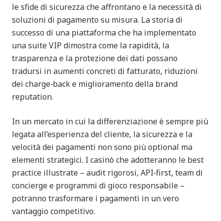
le sfide di sicurezza che affrontano e la necessità di
soluzioni di pagamento su misura. La storia di
successo di una piattaforma che ha implementato
una suite VIP dimostra come la rapidità, la
trasparenza e la protezione dei dati possano
tradursi in aumenti concreti di fatturato, riduzioni
dei charge‑back e miglioramento della brand
reputation.
In un mercato in cui la differenziazione è sempre più
legata all’esperienza del cliente, la sicurezza e la
velocità dei pagamenti non sono più optional ma
elementi strategici. I casinò che adotteranno le best
practice illustrate – audit rigorosi, API‑first, team di
concierge e programmi di gioco responsabile –
potranno trasformare i pagamenti in un vero
vantaggio competitivo.