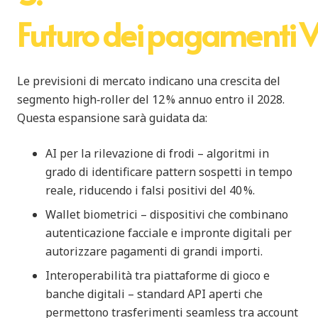
Futuro dei pagamenti VI
Le previsioni di mercato indicano una crescita del
segmento high‑roller del 12 % annuo entro il 2028.
Questa espansione sarà guidata da:
AI per la rilevazione di frodi – algoritmi in
grado di identificare pattern sospetti in tempo
reale, riducendo i falsi positivi del 40 %.
Wallet biometrici – dispositivi che combinano
autenticazione facciale e impronte digitali per
autorizzare pagamenti di grandi importi.
Interoperabilità tra piattaforme di gioco e
banche digitali – standard API aperti che
permettono trasferimenti seamless tra account