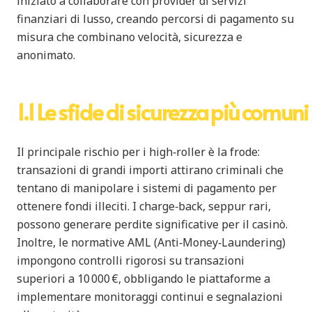
iniziato a collaborare con provider di servizi
finanziari di lusso, creando percorsi di pagamento su
misura che combinano velocità, sicurezza e
anonimato.
1.1 Le sfide di sicurezza più comuni
Il principale rischio per i high‑roller è la frode:
transazioni di grandi importi attirano criminali che
tentano di manipolare i sistemi di pagamento per
ottenere fondi illeciti. I charge‑back, seppur rari,
possono generare perdite significative per il casinò.
Inoltre, le normative AML (Anti‑Money‑Laundering)
impongono controlli rigorosi su transazioni
superiori a 10 000 €, obbligando le piattaforme a
implementare monitoraggi continui e segnalazioni