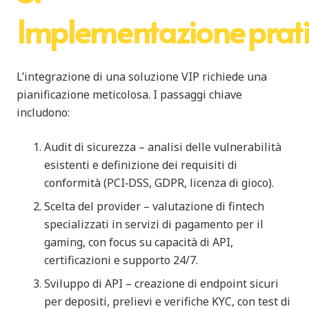
Implementazione pratic
L’integrazione di una soluzione VIP richiede una
pianificazione meticolosa. I passaggi chiave
includono:
Audit di sicurezza – analisi delle vulnerabilità
esistenti e definizione dei requisiti di
conformità (PCI‑DSS, GDPR, licenza di gioco).
Scelta del provider – valutazione di fintech
specializzati in servizi di pagamento per il
gaming, con focus su capacità di API,
certificazioni e supporto 24/7.
Sviluppo di API – creazione di endpoint sicuri
per depositi, prelievi e verifiche KYC, con test di