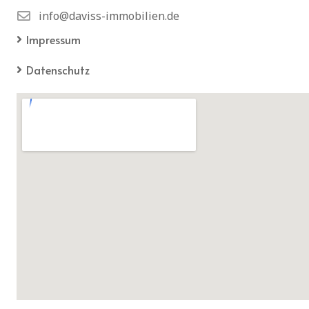
info@daviss-immobilien.de
Impressum
Datenschutz