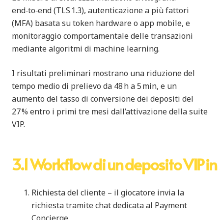
end‑to‑end (TLS 1.3), autenticazione a più fattori
(MFA) basata su token hardware o app mobile, e
monitoraggio comportamentale delle transazioni
mediante algoritmi di machine learning.
I risultati preliminari mostrano una riduzione del
tempo medio di prelievo da 48 h a 5 min, e un
aumento del tasso di conversione dei depositi del
27 % entro i primi tre mesi dall’attivazione della suite
VIP.
3.1 Workflow di un deposito VIP in
Richiesta del cliente – il giocatore invia la
richiesta tramite chat dedicata al Payment
Concierge.