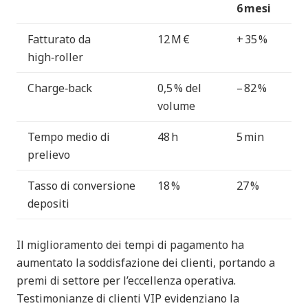
6 mesi
Fatturato da
12 M €
+ 35 %
high‑roller
Charge‑back
0,5 % del
– 82 %
volume
Tempo medio di
48 h
5 min
prelievo
Tasso di conversione
18 %
27 %
depositi
Il miglioramento dei tempi di pagamento ha
aumentato la soddisfazione dei clienti, portando a
premi di settore per l’eccellenza operativa.
Testimonianze di clienti VIP evidenziano la