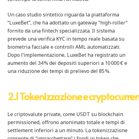
Un caso studio sintetico riguarda la piattaforma
“LuxeBet”, che ha adottato un gateway “high‑roller”
fornito da una fintech specializzata. Il sistema
prevede una verifica KYC in tempo reale basata su
biometria facciale e controlli AML automatizzati.
Dopo l’implementazione, LuxeBet ha registrato un
aumento del 34 % dei depositi superiori a 10 000 € e
una riduzione dei tempi di prelievo del 85 %.
2.1 Tokenizzazione e cryptocurrenc
Le criptovalute private, come USDT su blockchain
permissioned, offrono anonimato totale e tempi di
settlement inferiori a un minuto. La tokenizzazione
consente di “impacchettare” i fondi in token che