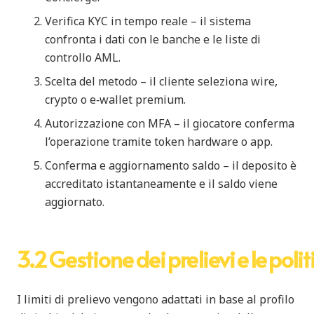
Verifica KYC in tempo reale – il sistema
confronta i dati con le banche e le liste di
controllo AML.
Scelta del metodo – il cliente seleziona wire,
crypto o e‑wallet premium.
Autorizzazione con MFA – il giocatore conferma
l’operazione tramite token hardware o app.
Conferma e aggiornamento saldo – il deposito è
accreditato istantaneamente e il saldo viene
aggiornato.
3.2 Gestione dei prelievi e le poli
I limiti di prelievo vengono adattati in base al profilo