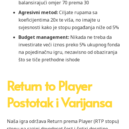
balansirajući omjer 70 prema 30
Agresivni metod:
Ciljate rupama sa
koeficijentima 20x te viša, no imajte u
svjesnosti kako je stopu pogađanja niže od 5%
Budget management:
Nikada ne treba da
investirate veći iznos preko 5% ukupnog fonda
na pojedinačnu igru, nezavisno od obaziranja
što se tiče prethodne ishode
Return to Player
Postotak i Varijansa
Naša igra održava Return prema Player (RTP stopu)
stopu na razini devedeset šest i četiri desetine