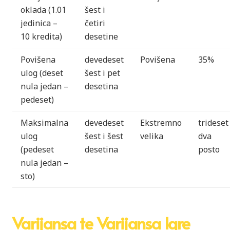
oklada (1.01
šest i
jedinica –
četiri
10 kredita)
desetine
Povišena
devedeset
Povišena
35%
ulog (deset
šest i pet
nula jedan –
desetina
pedeset)
Maksimalna
devedeset
Ekstremno
trideset
ulog
šest i šest
velika
dva
(pedeset
desetina
posto
nula jedan –
sto)
Varijansa te Varijansa Igre