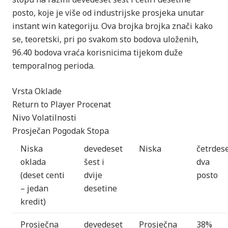
posto, koje je više od industrijske prosjeka unutar
instant win kategoriju. Ova brojka brojka znači kako
se, teoretski, pri po svakom sto bodova uloženih,
96.40 bodova vraća korisnicima tijekom duže
temporalnog perioda.
Vrsta Oklade
Return to Player Procenat
Nivo Volatilnosti
Prosječan Pogodak Stopa
Niska
devedeset
Niska
četrdes
oklada
šest i
dva
(deset centi
dvije
posto
– jedan
desetine
kredit)
Prosječna
devedeset
Prosječna
38%