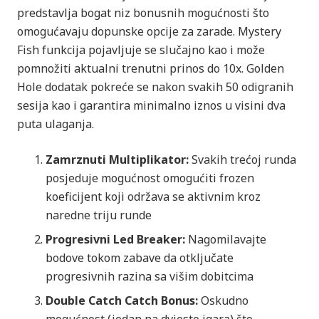
predstavlja bogat niz bonusnih mogućnosti što
omogućavaju dopunske opcije za zarade. Mystery
Fish funkcija pojavljuje se slučajno kao i može
pomnožiti aktualni trenutni prinos do 10x. Golden
Hole dodatak pokreće se nakon svakih 50 odigranih
sesija kao i garantira minimalno iznos u visini dva
puta ulaganja.
Zamrznuti Multiplikator:
Svakih trećoj runda
posjeduje mogućnost omogućiti frozen
koeficijent koji održava se aktivnim kroz
naredne triju runde
Progresivni Led Breaker:
Nagomilavajte
bodove tokom zabave da otključate
progresivnih razina sa višim dobitcima
Double Catch Catch Bonus:
Oskudno
mogućnost (jedan na dvjesto igara) što