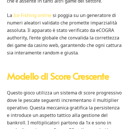
che è assente in tanti altri game del settore.
La
Ice Fishing online
si poggia su un generatore di
numeri aleatori validato che promette imparzialità
assoluta. Il apparato è stato verificato da eCOGRA
authority, l’ente globale che convalida la correttezza
dei game da casino web, garantendo che ogni cattura
sia interamente random e giusta.
Modello di Score Crescente
Questo gioco utilizza un sistema di score progressivo
dove le pescate seguenti incrementano il multiplier
operativo. Questa meccanica gratifica la persistenza
e introduce un aspetto tattico alla gestione del
bankroll. I moltiplicatori partono da 1x e sono in