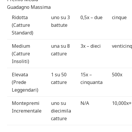
Guadagno Massima
Ridotta
uno su 3
0,5x – due
cinque
(Catture
battute
Standard)
Medium
una su 8
3x – dieci
venticin
(Catture
catture
Insoliti)
Elevata
1 su 50
15x –
500x
(Prede
catture
cinquanta
Leggendari)
Montepremi
uno su
N/A
10,000x+
Incrementale
diecimila
catture