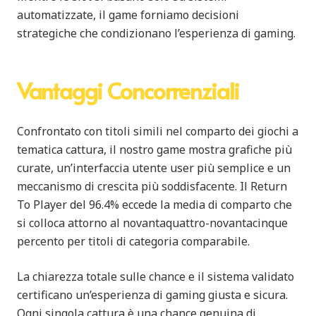
automatizzate, il game forniamo decisioni
strategiche che condizionano l’esperienza di gaming.
Vantaggi Concorrenziali
Confrontato con titoli simili nel comparto dei giochi a
tematica cattura, il nostro game mostra grafiche più
curate, un’interfaccia utente user più semplice e un
meccanismo di crescita più soddisfacente. Il Return
To Player del 96.4% eccede la media di comparto che
si colloca attorno al novantaquattro-novantacinque
percento per titoli di categoria comparabile.
La chiarezza totale sulle chance e il sistema validato
certificano un’esperienza di gaming giusta e sicura.
Ogni singola cattura è una chance genuina di