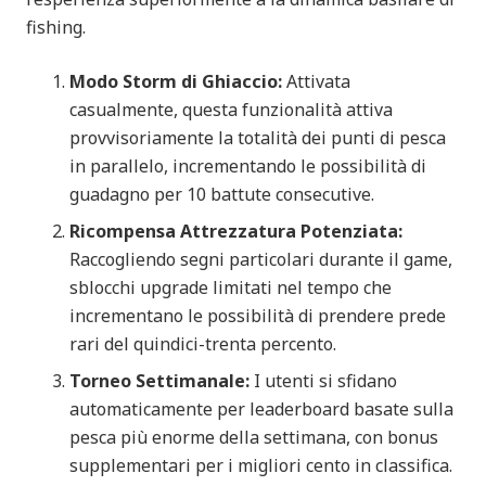
fishing.
Modo Storm di Ghiaccio:
Attivata
casualmente, questa funzionalità attiva
provvisoriamente la totalità dei punti di pesca
in parallelo, incrementando le possibilità di
guadagno per 10 battute consecutive.
Ricompensa Attrezzatura Potenziata:
Raccogliendo segni particolari durante il game,
sblocchi upgrade limitati nel tempo che
incrementano le possibilità di prendere prede
rari del quindici-trenta percento.
Torneo Settimanale:
I utenti si sfidano
automaticamente per leaderboard basate sulla
pesca più enorme della settimana, con bonus
supplementari per i migliori cento in classifica.