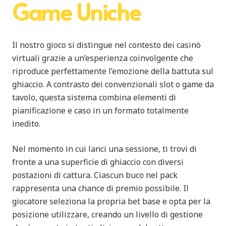
Game Uniche
Il nostro gioco si distingue nel contesto dei casinò
virtuali grazie a un’esperienza coinvolgente che
riproduce perfettamente l’emozione della battuta sul
ghiaccio. A contrasto dei convenzionali slot o game da
tavolo, questa sistema combina elementi di
pianificazione e caso in un formato totalmente
inedito.
Nel momento in cui lanci una sessione, ti trovi di
fronte a una superficie di ghiaccio con diversi
postazioni di cattura. Ciascun buco nel pack
rappresenta una chance di premio possibile. Il
giocatore seleziona la propria bet base e opta per la
posizione utilizzare, creando un livello di gestione