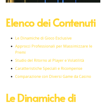
Elenco dei Contenuti
Le Dinamiche di Gioco Esclusive
Approcci Professionali per Massimizzare le
Premi
Studio del Ritorno al Player e Volatilità
Caratteristiche Speciali e Ricompense
Comparazione con Diversi Game da Casino
Le Dinamiche di