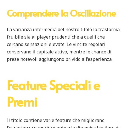
Comprendere la Oscillazione
La varianza intermedia del nostro titolo lo trasforma
fruibile sia ai player prudenti che a quelli che
cercano sensazioni elevate. Le vincite regolari
conservano il capitale attivo, mentre le chance di
prese notevoli aggiungono brivido all’esperienza.
Feature Speciali e
Premi
Il titolo contiene varie feature che migliorano
l’esperienza superiormente a la dinamica basilare di