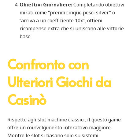
Obiettivi Giornaliere:
Completando obiettivi
mirati come “prendi cinque pesci silver” o
“arriva a un coefficiente 10x”, ottieni
ricompense extra che si uniscono alle vittorie
base.
Confronto con
Ulteriori Giochi da
Casinò
Rispetto agli slot machine classici, il questo game
offre un coinvolgimento interattivo maggiore.
Mentre le slot si basano solo su sistemi