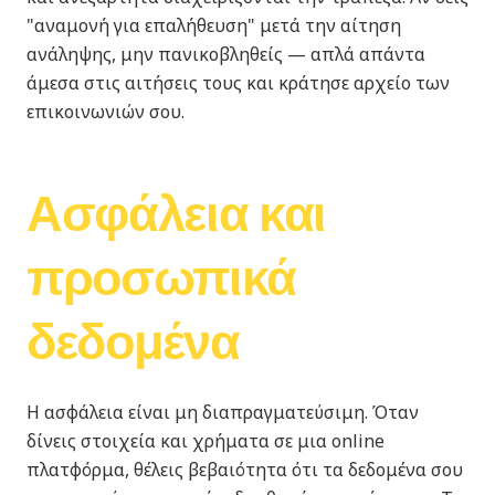
"αναμονή για επαλήθευση" μετά την αίτηση
ανάληψης, μην πανικοβληθείς — απλά απάντα
άμεσα στις αιτήσεις τους και κράτησε αρχείο των
επικοινωνιών σου.
Ασφάλεια και
προσωπικά
δεδομένα
Η ασφάλεια είναι μη διαπραγματεύσιμη. Όταν
δίνεις στοιχεία και χρήματα σε μια online
πλατφόρμα, θέλεις βεβαιότητα ότι τα δεδομένα σου