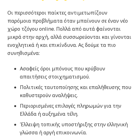
Οι περισσότεροι παίκτες αντιμετωπίζουν
παρόμοια προβλήματα όταν μπαίνουν σε έναν νέο
χώρο τζόγου online. Πολλά από αυτά φαίνονται
μικρά στην αρχή, αλλά συσσωρεύονται και γίνονται
ενοχλητικά ή και επικίνδυνα. Ας δούμε τα πιο
συνηθισμένα:
Ασαφείς όροι μπόνους που κρύβουν
απαιτήσεις στοιχηματισμού.
Πολιτικές ταυτοποίησης και επαλήθευσης που
καθυστερούν αναλήψεις.
Περιορισμένες επιλογές πληρωμών για την
Ελλάδα ή αυξημένα τέλη.
Έλλειψη τοπικής υποστήριξης στην ελληνική
γλώσσα ή αργή επικοινωνία.