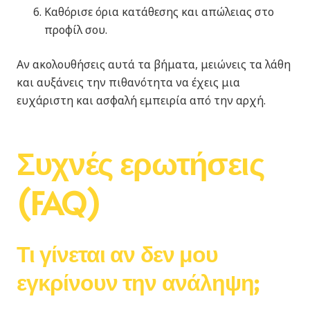
Καθόρισε όρια κατάθεσης και απώλειας στο
προφίλ σου.
Αν ακολουθήσεις αυτά τα βήματα, μειώνεις τα λάθη
και αυξάνεις την πιθανότητα να έχεις μια
ευχάριστη και ασφαλή εμπειρία από την αρχή.
Συχνές ερωτήσεις
(FAQ)
Τι γίνεται αν δεν μου
εγκρίνουν την ανάληψη;