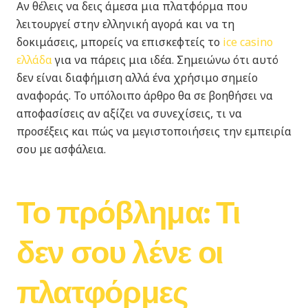
Αν θέλεις να δεις άμεσα μια πλατφόρμα που
λειτουργεί στην ελληνική αγορά και να τη
δοκιμάσεις, μπορείς να επισκεφτείς το
ice casino
ελλάδα
για να πάρεις μια ιδέα. Σημειώνω ότι αυτό
δεν είναι διαφήμιση αλλά ένα χρήσιμο σημείο
αναφοράς. Το υπόλοιπο άρθρο θα σε βοηθήσει να
αποφασίσεις αν αξίζει να συνεχίσεις, τι να
προσέξεις και πώς να μεγιστοποιήσεις την εμπειρία
σου με ασφάλεια.
Το πρόβλημα: Τι
δεν σου λένε οι
πλατφόρμες