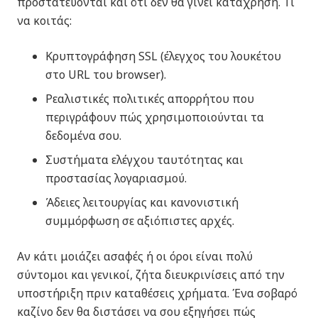
προστατεύονται και ότι δεν θα γίνει κατάχρηση. Τι
να κοιτάς:
Κρυπτογράφηση SSL (έλεγχος του λουκέτου
στο URL του browser).
Ρεαλιστικές πολιτικές απορρήτου που
περιγράφουν πώς χρησιμοποιούνται τα
δεδομένα σου.
Συστήματα ελέγχου ταυτότητας και
προστασίας λογαριασμού.
Άδειες λειτουργίας και κανονιστική
συμμόρφωση σε αξιόπιστες αρχές.
Αν κάτι μοιάζει ασαφές ή οι όροι είναι πολύ
σύντομοι και γενικοί, ζήτα διευκρινίσεις από την
υποστήριξη πριν καταθέσεις χρήματα. Ένα σοβαρό
καζίνο δεν θα διστάσει να σου εξηγήσει πώς