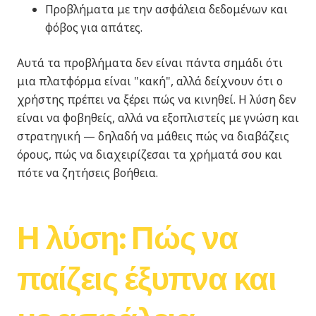
Προβλήματα με την ασφάλεια δεδομένων και
φόβος για απάτες.
Αυτά τα προβλήματα δεν είναι πάντα σημάδι ότι
μια πλατφόρμα είναι "κακή", αλλά δείχνουν ότι ο
χρήστης πρέπει να ξέρει πώς να κινηθεί. Η λύση δεν
είναι να φοβηθείς, αλλά να εξοπλιστείς με γνώση και
στρατηγική — δηλαδή να μάθεις πώς να διαβάζεις
όρους, πώς να διαχειρίζεσαι τα χρήματά σου και
πότε να ζητήσεις βοήθεια.
Η λύση: Πώς να
παίζεις έξυπνα και