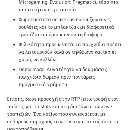
Microgaming, Evolution, Pragmatic), τόσο πιο
ποιοτική είναι η εμπειρία.
Χωρητικότητα σε live casino: Οι ζωντανές
ρουλέτες και το μπλακτζακ με διαφορετικά
τραπέζια και όρια κάνουν τη διαφορά.
Φιλικότητα προς κινητά: Τα παιχνίδια πρέπει
να λειτουργούν καλά σε τηλέφωνο και tablet
χωρίς να κολλάνε.
Demo mode: Δυνατότητα να δοκιμάσεις
παιχνίδια δωρεάν πριν ποντάρεις
πραγματικά χρήματα.
Επίσης, δώσε προσοχή στην RTP (επιστροφή στον
παίκτη) για τα slots και στη διαφάνεια των live
τραπεζιών. Ένα καζίνο που συνεργάζεται με
σοβαρούς παρόχους τείνει να είναι πιο αξιόπιστο
μακροπρόθεσμα.