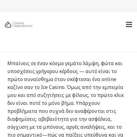
Μπαίνεις σε έναν κόσμο γεμάτο λάμψη, φώτα και
υποσχέσεις γρήγορου κέρδους — αυτό είναι το
πρώτο συναίσθημα όταν σκέφτεσαι ένα online
καζίνο σαν το Ice Casino. Όμως από την εμπειρία
μου και από συζητήσεις με φίλους, το πρώτο κλικ
δεν είναι ποτέ το μόνο βήμα. Υπάρχουν
προβλήματα που συχνά δεν αναφέρονται στις
διαφημίσεις: αβεβαιότητα για την ασφάλεια,
σύγχυση με τα μπόνους, αργές αναλήψεις, και το
πιο σημαντικό—πώς να παίξεις υπεύθυνα και να