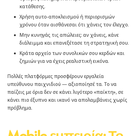
κατάθεσης.
Χρήση αυτο-αποκλεισμού ή περιορισμών
χρόνου όταν αισθάνεσαι ότι χάνεις τον έλεγχο.
Μην κυνηγάς τις απώλειες: αν χάνεις, κάνε
διάλειμμα και επανεξέτασε τη στρατηγική σου.
Κράτα αρχείο των συνολικών σου κερδών και
ζημιών για να έχεις ρεαλιστική εικόνα.
Πολλές πλατφόρμες προσφέρουν εργαλεία
υπεύθυνου παιχνιδιού — αξιοποίησέ τα. Το να
παίζεις με όρια δεν σε κάνει λιγότερο «παίκτη», σε
κάνει πιο έξυπνο και ικανό να απολαμβάνεις χωρίς
πρόβλημα.
Mobile εμπειρία: Το