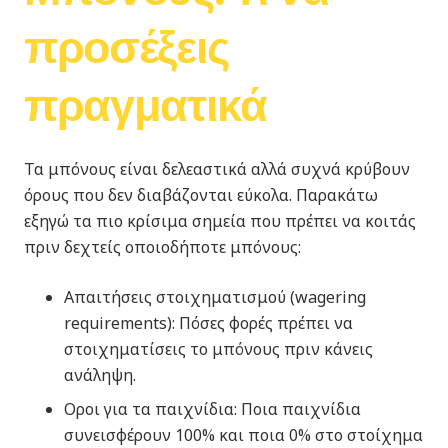
προσέξεις
πραγματικά
Τα μπόνους είναι δελεαστικά αλλά συχνά κρύβουν
όρους που δεν διαβάζονται εύκολα. Παρακάτω
εξηγώ τα πιο κρίσιμα σημεία που πρέπει να κοιτάς
πριν δεχτείς οποιοδήποτε μπόνους:
Απαιτήσεις στοιχηματισμού (wagering
requirements): Πόσες φορές πρέπει να
στοιχηματίσεις το μπόνους πριν κάνεις
ανάληψη.
Οροι για τα παιχνίδια: Ποια παιχνίδια
συνεισφέρουν 100% και ποια 0% στο στοίχημα