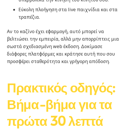
Εύκολη πλοήγηση στα live παιχνίδια και στα
τραπέζια.
Αν το καζίνο έχει εφαρμογή, αυτό μπορεί να
βελτιώσει την εμπειρία, αλλά μην απορρίπτεις μια
σωστά σχεδιασμένη web έκδοση. Δοκίμασε
διάφορες πλατφόρμες και κράτησε αυτή που σου
προσφέρει σταθερότητα και γρήγορη απόδοση.
Πρακτικός οδηγός:
Βήμα-βήμα για τα
πρώτα 30 λεπτά