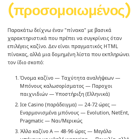
(προσομοιωμένος)
Παρακάτω δείχνω έναν "πίνακα" με βασικά
χαρακτηριστικά που πρέπει να συγκρίνεις όταν
επιλέγεις καζίνο. Δεν είναι πραγματικός HTML
πίνακας, αλλά μια δομημένη λίστα που εκπληρώνει
τον ίδιο σκοπό:
Όνομα καζίνο — Ταχύτητα αναλήψεων —
Μπόνους καλωσορίσματος — Παροχοι
παιχνιδιών — Υποστήριξη (Ελληνικά)
Ice Casino (παράδειγμα) — 24-72 ώρες —
Εναρμονισμένα μπόνους — Evolution, NetEnt,
Pragmatic — Ναι/Μερικώς
Άλλο καζίνο A — 48-96 ώρες — Μεγάλο