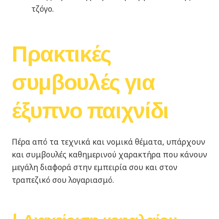
τζόγο.
Πρακτικές
συμβουλές για
έξυπνο παιχνίδι
Πέρα από τα τεχνικά και νομικά θέματα, υπάρχουν
και συμβουλές καθημερινού χαρακτήρα που κάνουν
μεγάλη διαφορά στην εμπειρία σου και στον
τραπεζικό σου λογαριασμό.