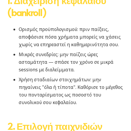
1. Διαχείριση κεφαλαίου
(bankroll)
Ορισμός προϋπολογισμού: πριν παίξεις,
αποφάσισε πόσα χρήματα μπορείς να χάσεις
χωρίς να επηρεαστεί η καθημερινότητα σου.
Μικρές συνεδρίες: μην παίζεις ώρες
ασταμάτητα — σπάσε τον χρόνο σε μικρά
sessions με διαλείμματα.
Χρήση σταδιαίων στοιχημάτων: μην
πηγαίνεις "όλα ή τίποτα". Καθόρισε το μέγεθος
του πονταρίσματος ως ποσοστό του
συνολικού σου κεφαλαίου.
2. Επιλογή παιχνιδιών