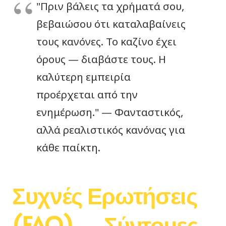
"Πριν βάλεις τα χρήματά σου,
βεβαιώσου ότι καταλαβαίνεις
τους κανόνες. Το καζίνο έχει
όρους — διαβάστε τους. Η
καλύτερη εμπειρία
προέρχεται από την
ενημέρωση." — Φανταστικός,
αλλά ρεαλιστικός κανόνας για
κάθε παίκτη.
Συχνές Ερωτήσεις
(FAQ) — Σύντομες