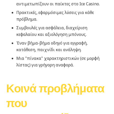
αντιμετωπίζουν οι παίκτες στο Ice Casino.
Πρακτικές, εφαρμόσιμες λύσεις για κάθε
πρόβλημα.
Συμβουλές για ασφάλεια, διαχείριση
κεφαλαίου και αξιολόγηση μπόνους.
Έναν βήμα-βήμα οδηγό για εγγραφή,
κατάθεση, παιχνίδι και ανάληψη.
Μια "πίνακα" χαρακτηριστικών (σε μορφή
λίστας) για γρήγορη αναφορά.
Κοινά προβλήματα
που