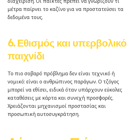
διαχείριση. Οι παίκτες πρέπει να γνωρίζουν τι
μέτρα παίρνει το καζίνο για να προστατεύσει τα
δεδομένα τους.
6. Εθισμός και υπερβολικό
παιχνίδι
Το πιο σοβαρό πρόβλημα δεν είναι τεχνικό ή
νομικό: είναι ο ανθρώπινος παράγων. Ο τζόγος
μπορεί να εθίσει, ειδικά όταν υπάρχουν εύκολες
καταθέσεις με κάρτα και συνεχή προσφορές.
Χρειάζονται μηχανισμοί προστασίας και
προσωπική αυτοσυγκράτηση.