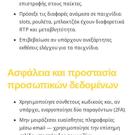
επιστροφής στους παίκτες.
Πρόσεξε τις διαφορές ανάμεσα σε παιχνίδια:
slots, ρουλέτα, μπλακτζάκ έχουν διαφορετικά
RTP και μεταβλητότητα.
Επιβεβαίωσε αν υπάρχουν ανεξάρτητες
εκθέσεις ελέγχου για τα παιχνίδια.
Ασφάλεια και προστασία
προσωπικών δεδομένων
Χρησιμοποίησε σύνθετους κωδικούς και, αν
υπάρχει, ενεργοποίησε δύο παραγόντων (2FA).
Μην μοιράζεσαι ευαίσθητες πληροφορίες
μέσω email — χρησιμοποίησε την επίσημη