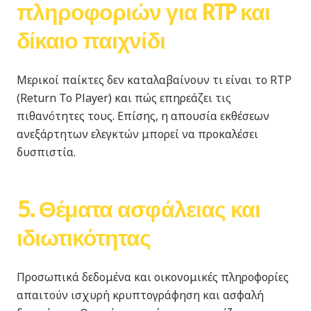
πληροφοριών για RTP και
δίκαιο παιχνίδι
Μερικοί παίκτες δεν καταλαβαίνουν τι είναι το RTP
(Return To Player) και πώς επηρεάζει τις
πιθανότητες τους. Επίσης, η απουσία εκθέσεων
ανεξάρτητων ελεγκτών μπορεί να προκαλέσει
δυσπιστία.
5. Θέματα ασφάλειας και
ιδιωτικότητας
Προσωπικά δεδομένα και οικονομικές πληροφορίες
απαιτούν ισχυρή κρυπτογράφηση και ασφαλή