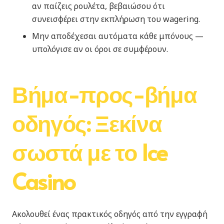
αν παίζεις ρουλέτα, βεβαιώσου ότι
συνεισφέρει στην εκπλήρωση του wagering.
Μην αποδέχεσαι αυτόματα κάθε μπόνους —
υπολόγισε αν οι όροι σε συμφέρουν.
Βήμα-προς-βήμα
οδηγός: Ξεκίνα
σωστά με το Ice
Casino
Ακολουθεί ένας πρακτικός οδηγός από την εγγραφή