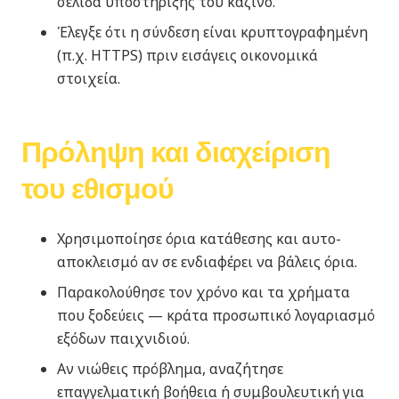
σελίδα υποστήριξης του καζίνο.
Έλεγξε ότι η σύνδεση είναι κρυπτογραφημένη
(π.χ. HTTPS) πριν εισάγεις οικονομικά
στοιχεία.
Πρόληψη και διαχείριση
του εθισμού
Χρησιμοποίησε όρια κατάθεσης και αυτο-
αποκλεισμό αν σε ενδιαφέρει να βάλεις όρια.
Παρακολούθησε τον χρόνο και τα χρήματα
που ξοδεύεις — κράτα προσωπικό λογαριασμό
εξόδων παιχνιδιού.
Αν νιώθεις πρόβλημα, αναζήτησε
επαγγελματική βοήθεια ή συμβουλευτική για