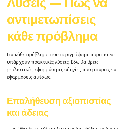
Λύσεις — Πώς να
αντιμετωπίσεις
κάθε πρόβλημα
Για κάθε πρόβλημα που περιγράψαμε παραπάνω,
υπάρχουν πρακτικές λύσεις. Εδώ θα βρεις
ρεαλιστικές, εφαρμόσιμες οδηγίες που μπορείς να
εφαρμόσεις αμέσως.
Επαλήθευση αξιοπιστίας
και άδειας
Έλεγξε την άδεια λειτουργίας: ψάξε στο footer