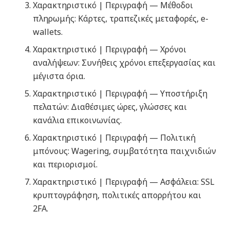
Χαρακτηριστικό | Περιγραφή — Μέθοδοι
πληρωμής: Κάρτες, τραπεζικές μεταφορές, e-
wallets.
Χαρακτηριστικό | Περιγραφή — Χρόνοι
αναλήψεων: Συνήθεις χρόνοι επεξεργασίας και
μέγιστα όρια.
Χαρακτηριστικό | Περιγραφή — Υποστήριξη
πελατών: Διαθέσιμες ώρες, γλώσσες και
κανάλια επικοινωνίας.
Χαρακτηριστικό | Περιγραφή — Πολιτική
μπόνους: Wagering, συμβατότητα παιχνιδιών
και περιορισμοί.
Χαρακτηριστικό | Περιγραφή — Ασφάλεια: SSL
κρυπτογράφηση, πολιτικές απορρήτου και
2FA.