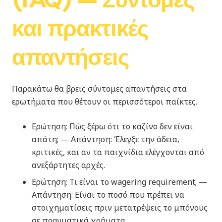
και πρακτικές
απαντήσεις
Παρακάτω θα βρεις σύντομες απαντήσεις στα
ερωτήματα που θέτουν οι περισσότεροι παίκτες.
Ερώτηση: Πώς ξέρω ότι το καζίνο δεν είναι
απάτη; — Απάντηση: Έλεγξε την άδεια,
κριτικές, και αν τα παιχνίδια ελέγχονται από
ανεξάρτητες αρχές.
Ερώτηση: Τι είναι το wagering requirement; —
Απάντηση: Είναι το ποσό που πρέπει να
στοιχηματίσεις πριν μετατρέψεις το μπόνους
σε πραγματικά χρήματα.