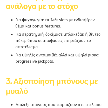
ανάλογα με το στόχο
Για ψυχαγωγία: επίλεξε slots με ενδιαφέρον
θέμα και bonus features.
Για στρατηγική: δοκίμασε μπλακτζάκ ή βίντεο
πόκερ όπου οι αποφάσεις επηρεάζουν το
αποτέλεσμα.
Για υψηλές ανταμοιβές αλλά και υψηλό ρίσκο:
progressive jackpots.
3. Αξιοποίηση μπόνους με
μυαλό
Διάλεξε μπόνους που ταιριάζουν στο στιλ σου: