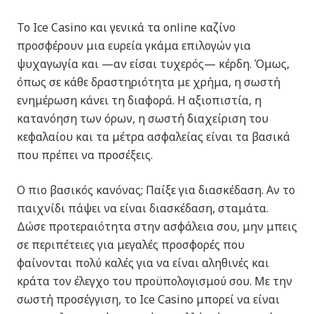
Το Ice Casino και γενικά τα online καζίνο
προσφέρουν μια ευρεία γκάμα επιλογών για
ψυχαγωγία και —αν είσαι τυχερός— κέρδη. Όμως,
όπως σε κάθε δραστηριότητα με χρήμα, η σωστή
ενημέρωση κάνει τη διαφορά. Η αξιοπιστία, η
κατανόηση των όρων, η σωστή διαχείριση του
κεφαλαίου και τα μέτρα ασφαλείας είναι τα βασικά
που πρέπει να προσέξεις.
Ο πιο βασικός κανόνας; Παίξε για διασκέδαση. Αν το
παιχνίδι πάψει να είναι διασκέδαση, σταμάτα.
Δώσε προτεραιότητα στην ασφάλεια σου, μην μπεις
σε περιπέτειες για μεγαλές προσφορές που
φαίνονται πολύ καλές για να είναι αληθινές και
κράτα τον έλεγχο του προϋπολογισμού σου. Με την
σωστή προσέγγιση, το Ice Casino μπορεί να είναι