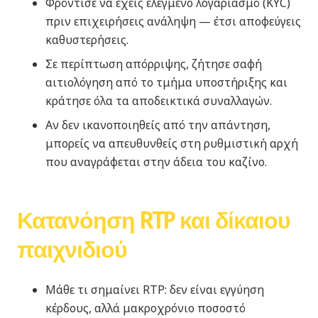
Φρόντισε να έχεις ελεγμένο λογαριασμό (KYC)
πριν επιχειρήσεις ανάληψη — έτσι αποφεύγεις
καθυστερήσεις.
Σε περίπτωση απόρριψης, ζήτησε σαφή
αιτιολόγηση από το τμήμα υποστήριξης και
κράτησε όλα τα αποδεικτικά συναλλαγών.
Αν δεν ικανοποιηθείς από την απάντηση,
μπορείς να απευθυνθείς στη ρυθμιστική αρχή
που αναγράφεται στην άδεια του καζίνο.
Κατανόηση RTP και δίκαιου
παιχνιδιού
Μάθε τι σημαίνει RTP: δεν είναι εγγύηση
κέρδους, αλλά μακροχρόνιο ποσοστό