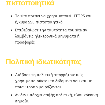
πιστοποιητικά
Το site πρέπει να χρησιμοποιεί HTTPS και
έγκυρο SSL πιστοποιητικό.
Επιβεβαίωσε την ταυτότητα του site αν
λαμβάνεις ηλεκτρονικά μηνύματα ή
προσφορές.
Πολιτική ιδιωτικότητας
Διάβασε τη πολιτική απορρήτου: πώς
χρησιμοποιούνται τα δεδομένα σου και με
ποιον τρόπο μοιράζονται.
Αν δεν υπάρχει σαφής πολιτική, είναι κόκκινη
σημαία.