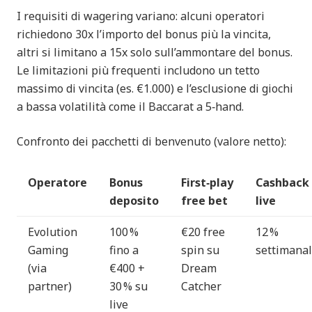
I requisiti di wagering variano: alcuni operatori
richiedono 30x l’importo del bonus più la vincita,
altri si limitano a 15x solo sull’ammontare del bonus.
Le limitazioni più frequenti includono un tetto
massimo di vincita (es. €1.000) e l’esclusione di giochi
a bassa volatilità come il Baccarat a 5‑hand.
Confronto dei pacchetti di benvenuto (valore netto):
Operatore
Bonus
First‑play
Cashback
deposito
free bet
live
Evolution
100 %
€20 free
12 %
Gaming
fino a
spin su
settimana
(via
€400 +
Dream
partner)
30 % su
Catcher
live