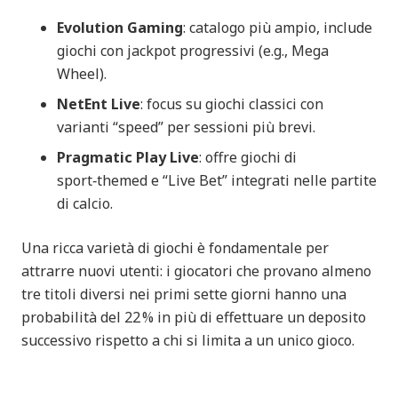
Evolution Gaming
: catalogo più ampio, include
giochi con jackpot progressivi (e.g., Mega
Wheel).
NetEnt Live
: focus su giochi classici con
varianti “speed” per sessioni più brevi.
Pragmatic Play Live
: offre giochi di
sport‑themed e “Live Bet” integrati nelle partite
di calcio.
Una ricca varietà di giochi è fondamentale per
attrarre nuovi utenti: i giocatori che provano almeno
tre titoli diversi nei primi sette giorni hanno una
probabilità del 22 % in più di effettuare un deposito
successivo rispetto a chi si limita a un unico gioco.