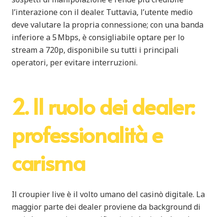
l’interazione con il dealer. Tuttavia, l’utente medio
deve valutare la propria connessione; con una banda
inferiore a 5 Mbps, è consigliabile optare per lo
stream a 720p, disponibile su tutti i principali
operatori, per evitare interruzioni.
2. Il ruolo dei dealer:
professionalità e
carisma
Il croupier live è il volto umano del casinò digitale. La
maggior parte dei dealer proviene da background di