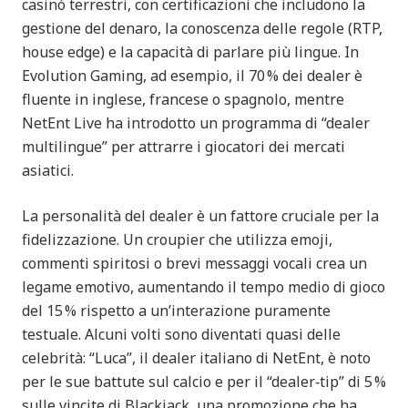
casinò terrestri, con certificazioni che includono la
gestione del denaro, la conoscenza delle regole (RTP,
house edge) e la capacità di parlare più lingue. In
Evolution Gaming, ad esempio, il 70 % dei dealer è
fluente in inglese, francese o spagnolo, mentre
NetEnt Live ha introdotto un programma di “dealer
multilingue” per attrarre i giocatori dei mercati
asiatici.
La personalità del dealer è un fattore cruciale per la
fidelizzazione. Un croupier che utilizza emoji,
commenti spiritosi o brevi messaggi vocali crea un
legame emotivo, aumentando il tempo medio di gioco
del 15 % rispetto a un’interazione puramente
testuale. Alcuni volti sono diventati quasi delle
celebrità: “Luca”, il dealer italiano di NetEnt, è noto
per le sue battute sul calcio e per il “dealer‑tip” di 5 %
sulle vincite di Blackjack, una promozione che ha