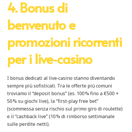
4. Bonus di
benvenuto e
promozioni ricorrenti
per i live‑casino
I bonus dedicati al live‑casino stanno diventando
sempre più sofisticati. Tra le offerte più comuni
troviamo il “deposit bonus” (es. 100 % fino a €500 +
50 % su giochi live), la “first‑play free bet”
(scommessa senza rischio sul primo giro di roulette)
e il “cashback live” (10 % di rimborso settimanale
sulle perdite netti).