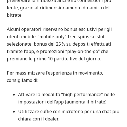
preservare la nitidezza anche su connessioni più
lente, grazie al ridimensionamento dinamico del
bitrate.
Alcuni operatori riservano bonus esclusivi per gli
utenti mobile: “mobile‑only” free spins su slot
selezionate, bonus del 25 % su depositi effettuati
tramite l’app, e promozioni “play‑on‑the‑go” che
premiano le prime 10 partite live del giorno.
Per massimizzare l’esperienza in movimento,
consigliamo di:
Attivare la modalità “high performance” nelle
impostazioni dell’app (aumenta il bitrate).
Utilizzare cuffie con microfono per una chat più
chiara con il dealer.