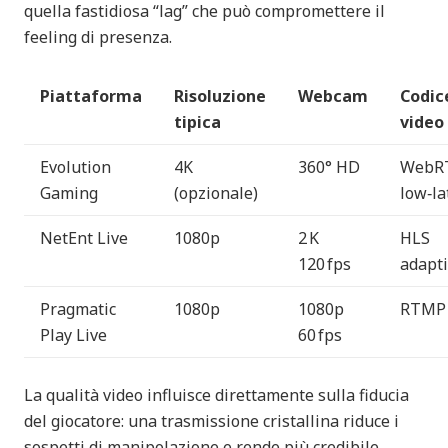
quella fastidiosa “lag” che può compromettere il
feeling di presenza.
Piattaforma
Risoluzione
Webcam
Codic
tipica
video
Evolution
4K
360° HD
WebR
Gaming
(opzionale)
low‑la
NetEnt Live
1080p
2 K
HLS
120 fps
adapt
Pragmatic
1080p
1080p
RTMP
Play Live
60 fps
La qualità video influisce direttamente sulla fiducia
del giocatore: una trasmissione cristallina riduce i
sospetti di manipolazione e rende più credibile