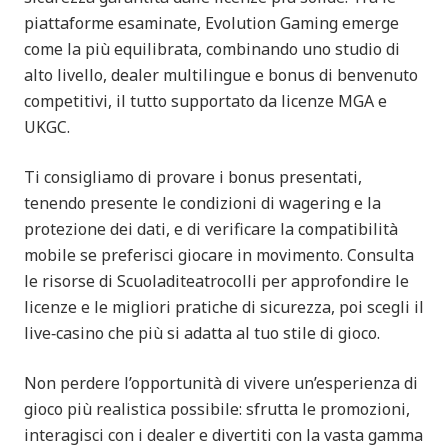
piattaforme esaminate, Evolution Gaming emerge
come la più equilibrata, combinando uno studio di
alto livello, dealer multilingue e bonus di benvenuto
competitivi, il tutto supportato da licenze MGA e
UKGC.
Ti consigliamo di provare i bonus presentati,
tenendo presente le condizioni di wagering e la
protezione dei dati, e di verificare la compatibilità
mobile se preferisci giocare in movimento. Consulta
le risorse di Scuoladiteatrocolli per approfondire le
licenze e le migliori pratiche di sicurezza, poi scegli il
live‑casino che più si adatta al tuo stile di gioco.
Non perdere l’opportunità di vivere un’esperienza di
gioco più realistica possibile: sfrutta le promozioni,
interagisci con i dealer e divertiti con la vasta gamma