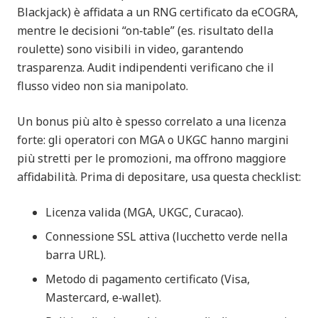
Blackjack) è affidata a un RNG certificato da eCOGRA,
mentre le decisioni “on‑table” (es. risultato della
roulette) sono visibili in video, garantendo
trasparenza. Audit indipendenti verificano che il
flusso video non sia manipolato.
Un bonus più alto è spesso correlato a una licenza
forte: gli operatori con MGA o UKGC hanno margini
più stretti per le promozioni, ma offrono maggiore
affidabilità. Prima di depositare, usa questa checklist:
Licenza valida (MGA, UKGC, Curacao).
Connessione SSL attiva (lucchetto verde nella
barra URL).
Metodo di pagamento certificato (Visa,
Mastercard, e‑wallet).