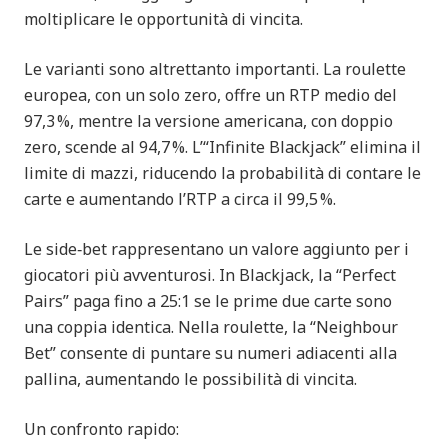
moltiplicare le opportunità di vincita.
Le varianti sono altrettanto importanti. La roulette
europea, con un solo zero, offre un RTP medio del
97,3 %, mentre la versione americana, con doppio
zero, scende al 94,7 %. L’“Infinite Blackjack” elimina il
limite di mazzi, riducendo la probabilità di contare le
carte e aumentando l’RTP a circa il 99,5 %.
Le side‑bet rappresentano un valore aggiunto per i
giocatori più avventurosi. In Blackjack, la “Perfect
Pairs” paga fino a 25:1 se le prime due carte sono
una coppia identica. Nella roulette, la “Neighbour
Bet” consente di puntare su numeri adiacenti alla
pallina, aumentando le possibilità di vincita.
Un confronto rapido: