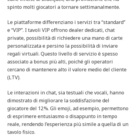
spinto molti giocatori a tornare settimanalmente.
Le piattaforme differenziano i servizi tra “standard”
e “VIP”. I tavoli VIP offrono dealer dedicati, chat
private, possibilità di richiedere una mano di carte
personalizzata e persino la possibilità di inviare
regali virtuali. Questo livello di servizio è spesso
associato a bonus più alti, poiché gli operatori
cercano di mantenere alto il valore medio del cliente
(LTV).
Le interazioni in chat, sia testuali che vocali, hanno
dimostrato di migliorare la soddisfazione del
giocatore del 12 %. Gli emoji, ad esempio, permettono
di esprimere entusiasmo o disappunto in tempo
reale, rendendo l’esperienza più simile a quella di un
tavolo fisico.