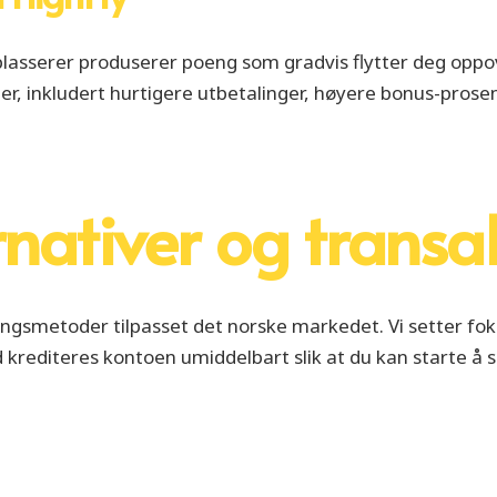
plasserer produserer poeng som gradvis flytter deg oppo
 inkludert hurtigere utbetalinger, høyere bonus-prosenter
rnativer og transa
ingsmetoder tilpasset det norske markedet. Vi setter fok
 krediteres kontoen umiddelbart slik at du kan starte å sp