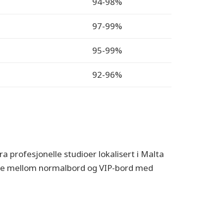
94-98%
97-99%
95-99%
92-96%
a profesjonelle studioer lokalisert i Malta
ktere mellom normalbord og VIP-bord med