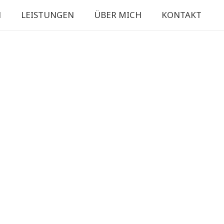
N
LEISTUNGEN
ÜBER MICH
KONTAKT