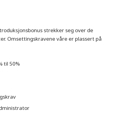
introduksjonsbonus strekker seg over de
ter. Omsettingskravene våre er plassert på
 til 50%
ngskrav
administrator