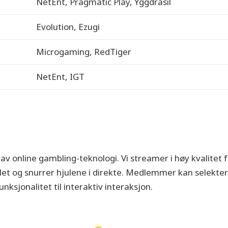
NetEnt, Pragmatic Play, Yggdrasil
Evolution, Ezugi
Microgaming, RedTiger
NetEnt, IGT
v online gambling-teknologi. Vi streamer i høy kvalitet fr
pillet og snurrer hjulene i direkte. Medlemmer kan sele
unksjonalitet til interaktiv interaksjon.