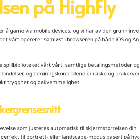
sen på HighFly
er å game via mobile devices, og vi har av den grunn inve
inoet vårt opererer sømløst i browseren på både iOS og A
e spillbiblioteket vårt vårt, samtlige betalingsmetoder og
bindelser, og berøringskontrollene er raske og brukervenn
 økt trygghet og bekvemmelighet.
kergrensesnitt
velse som justeres automatisk til skjermstørrelsen din. 
erfekt til portrett- eller landscape-modus basert på hvo