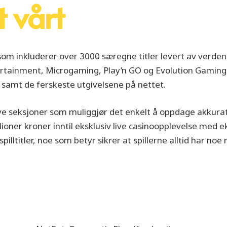
t vårt
ek som inkluderer over 3000 særegne titler levert av verd
rtainment, Microgaming, Play’n GO og Evolution Gamin
 samt de ferskeste utgivelsene på nettet.
itive seksjoner som muliggjør det enkelt å oppdage akkurat
lioner kroner inntil eksklusiv live casinoopplevelse med 
illtitler, noe som betyr sikrer at spillerne alltid har noe 