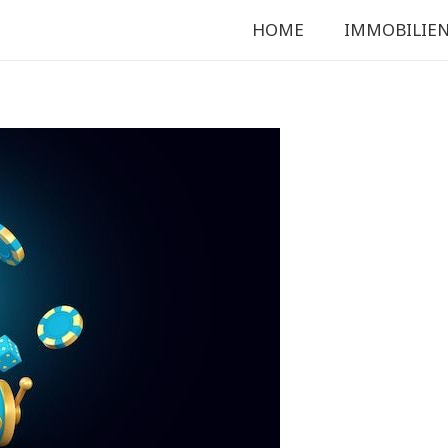
HOME
IMMOBILIE