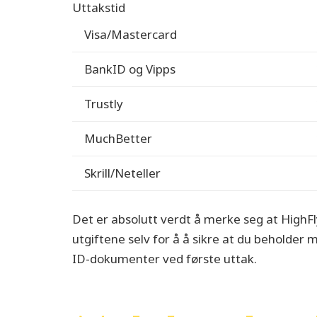
Uttakstid
Visa/Mastercard
BankID og Vipps
Trustly
MuchBetter
Skrill/Neteller
Det er absolutt verdt å merke seg at HighFly
utgiftene selv for å å sikre at du beholder
ID-dokumenter ved første uttak.