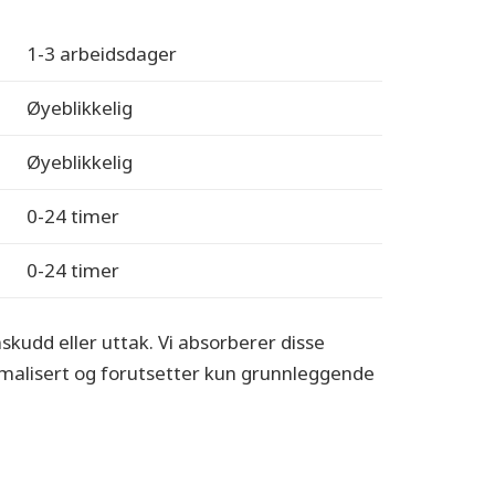
1-3 arbeidsdager
Øyeblikkelig
Øyeblikkelig
0-24 timer
0-24 timer
skudd eller uttak. Vi absorberer disse
timalisert og forutsetter kun grunnleggende