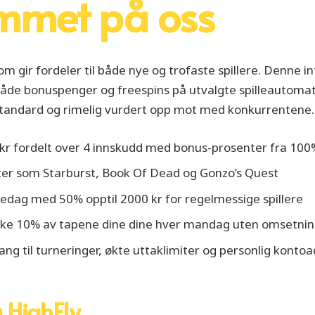
mmet på oss
m gir fordeler til både nye og trofaste spillere. Denne 
 både bonuspenger og freespins på utvalgte spilleautoma
tandard og rimelig vurdert opp mot med konkurrentene.
kr fordelt over 4 innskudd med bonus-prosenter fra 100%
ater som Starburst, Book Of Dead og Gonzo’s Quest
edag med 50% opptil 2000 kr for regelmessige spillere
bake 10% av tapene dine dine hver mandag uten omsetni
ang til turneringer, økte uttaklimiter og personlig konto
 HighFly