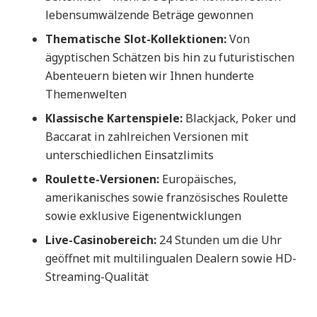
lebensumwälzende Beträge gewonnen
Thematische Slot-Kollektionen:
Von
ägyptischen Schätzen bis hin zu futuristischen
Abenteuern bieten wir Ihnen hunderte
Themenwelten
Klassische Kartenspiele:
Blackjack, Poker und
Baccarat in zahlreichen Versionen mit
unterschiedlichen Einsatzlimits
Roulette-Versionen:
Europäisches,
amerikanisches sowie französisches Roulette
sowie exklusive Eigenentwicklungen
Live-Casinobereich:
24 Stunden um die Uhr
geöffnet mit multilingualen Dealern sowie HD-
Streaming-Qualität