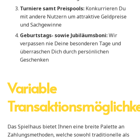
Turniere samt Preispools:
Konkurrieren Du
mit andere Nutzern um attraktive Geldpreise
und Sachgewinne
Geburtstags- sowie Jubiläumsboni:
Wir
verpassen nie Deine besonderen Tage und
überraschen Dich durch persönlichen
Geschenken
Variable
Transaktionsmöglichke
Das Spielhaus bietet Ihnen eine breite Palette an
Zahlungsmethoden, welche sowohl traditionelle als