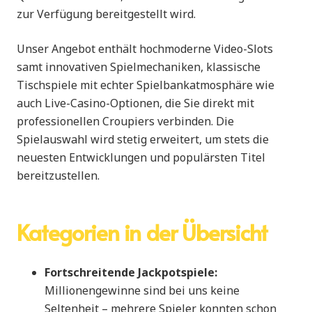
zur Verfügung bereitgestellt wird.
Unser Angebot enthält hochmoderne Video-Slots
samt innovativen Spielmechaniken, klassische
Tischspiele mit echter Spielbankatmosphäre wie
auch Live-Casino-Optionen, die Sie direkt mit
professionellen Croupiers verbinden. Die
Spielauswahl wird stetig erweitert, um stets die
neuesten Entwicklungen und populärsten Titel
bereitzustellen.
Kategorien in der Übersicht
Fortschreitende Jackpotspiele:
Millionengewinne sind bei uns keine
Seltenheit – mehrere Spieler konnten schon