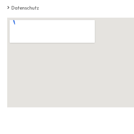
Datenschutz