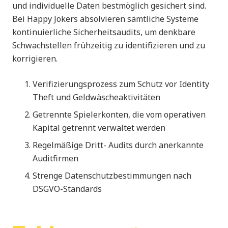
und individuelle Daten bestmöglich gesichert sind.
Bei Happy Jokers absolvieren sämtliche Systeme
kontinuierliche Sicherheitsaudits, um denkbare
Schwachstellen frühzeitig zu identifizieren und zu
korrigieren.
Verifizierungsprozess zum Schutz vor Identity
Theft und Geldwäscheaktivitäten
Getrennte Spielerkonten, die vom operativen
Kapital getrennt verwaltet werden
Regelmäßige Dritt- Audits durch anerkannte
Auditfirmen
Strenge Datenschutzbestimmungen nach
DSGVO-Standards