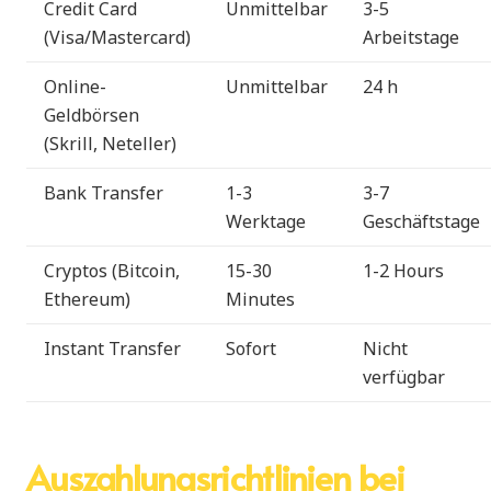
Credit Card
Unmittelbar
3-5
(Visa/Mastercard)
Arbeitstage
Online-
Unmittelbar
24 h
Geldbörsen
(Skrill, Neteller)
Bank Transfer
1-3
3-7
Werktage
Geschäftstage
Cryptos (Bitcoin,
15-30
1-2 Hours
Ethereum)
Minutes
Instant Transfer
Sofort
Nicht
verfügbar
Auszahlungsrichtlinien bei