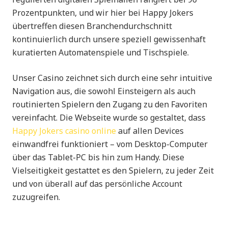
Prozentpunkten, und wir hier bei Happy Jokers
übertreffen diesen Branchendurchschnitt
kontinuierlich durch unsere speziell gewissenhaft
kuratierten Automatenspiele und Tischspiele.
Unser Casino zeichnet sich durch eine sehr intuitive
Navigation aus, die sowohl Einsteigern als auch
routinierten Spielern den Zugang zu den Favoriten
vereinfacht. Die Webseite wurde so gestaltet, dass
Happy Jokers casino online
auf allen Devices
einwandfrei funktioniert – vom Desktop-Computer
über das Tablet-PC bis hin zum Handy. Diese
Vielseitigkeit gestattet es den Spielern, zu jeder Zeit
und von überall auf das persönliche Account
zuzugreifen.