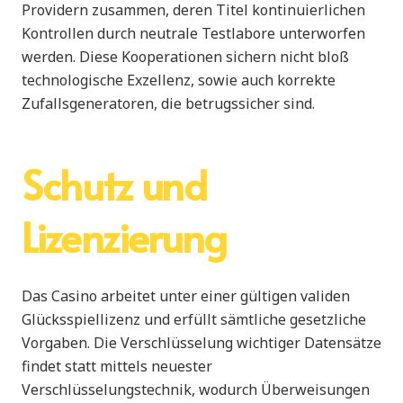
Providern zusammen, deren Titel kontinuierlichen
Kontrollen durch neutrale Testlabore unterworfen
werden. Diese Kooperationen sichern nicht bloß
technologische Exzellenz, sowie auch korrekte
Zufallsgeneratoren, die betrugssicher sind.
Schutz und
Lizenzierung
Das Casino arbeitet unter einer gültigen validen
Glücksspiellizenz und erfüllt sämtliche gesetzliche
Vorgaben. Die Verschlüsselung wichtiger Datensätze
findet statt mittels neuester
Verschlüsselungstechnik, wodurch Überweisungen