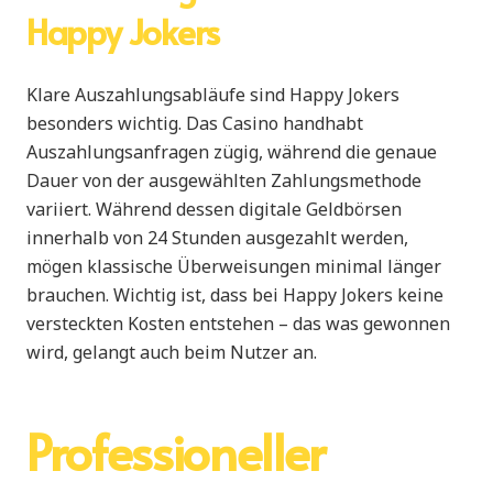
Happy Jokers
Klare Auszahlungsabläufe sind Happy Jokers
besonders wichtig. Das Casino handhabt
Auszahlungsanfragen zügig, während die genaue
Dauer von der ausgewählten Zahlungsmethode
variiert. Während dessen digitale Geldbörsen
innerhalb von 24 Stunden ausgezahlt werden,
mögen klassische Überweisungen minimal länger
brauchen. Wichtig ist, dass bei Happy Jokers keine
versteckten Kosten entstehen – das was gewonnen
wird, gelangt auch beim Nutzer an.
Professioneller