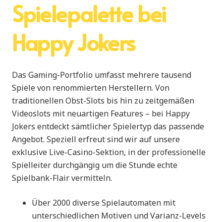
Spielepalette bei
Happy Jokers
Das Gaming-Portfolio umfasst mehrere tausend
Spiele von renommierten Herstellern. Von
traditionellen Obst-Slots bis hin zu zeitgemäßen
Videoslots mit neuartigen Features – bei Happy
Jokers entdeckt sämtlicher Spielertyp das passende
Angebot. Speziell erfreut sind wir auf unsere
exklusive Live-Casino-Sektion, in der professionelle
Spielleiter durchgängig um die Stunde echte
Spielbank-Flair vermitteln.
Über 2000 diverse Spielautomaten mit
unterschiedlichen Motiven und Varianz-Levels