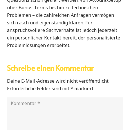
Questions schon geklärt werden. Von Account-Setup
über Bonus-Terms bis hin zu technischen
Problemen – die zahlreichen Anfragen vermögen
sich rasch und eigenständig klären. Für
anspruchsvollere Sachverhalte ist jedoch jederzeit
ein persönlicher Kontakt bereit, der personalisierte
Problemlösungen erarbeitet.
Schreibe einen Kommentar
Deine E-Mail-Adresse wird nicht veröffentlicht.
Erforderliche Felder sind mit
*
markiert