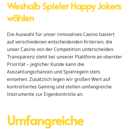
Weshalb Spieler Happy Jokers
wählen
Die Auswahl für unser innovatives Casino basiert
auf verschiedenen entscheidenden Kriterien, die
unser Casino von der Competition unterscheiden.
Transparenz steht bei unserer Plattform an oberster
Priorität – jeglicher Kunde kann die
Auszahlungschancen und Spielregeln stets
einsehen. Zusätzlich legen wir großen Wert auf
kontrolliertes Gaming und stellen umfangreiche
Instrumente zur Eigenkontrolle an.
Umfangreiche