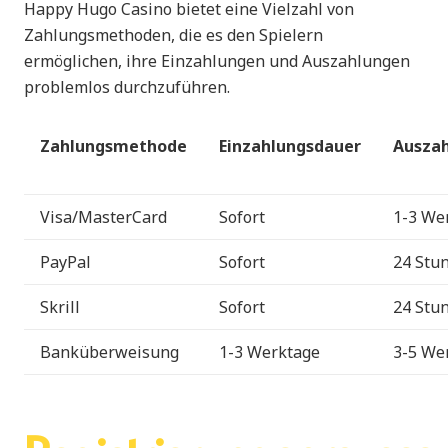
Happy Hugo Casino bietet eine Vielzahl von
Zahlungsmethoden, die es den Spielern
ermöglichen, ihre Einzahlungen und Auszahlungen
problemlos durchzuführen.
Zahlungsmethode
Einzahlungsdauer
Ausza
Visa/MasterCard
Sofort
1-3 We
PayPal
Sofort
24 Stu
Skrill
Sofort
24 Stu
Banküberweisung
1-3 Werktage
3-5 We