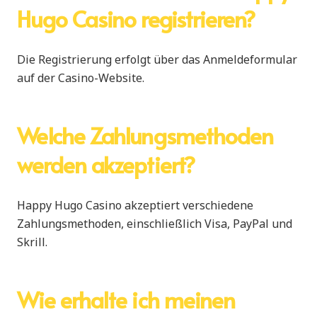
Hugo Casino registrieren?
Die Registrierung erfolgt über das Anmeldeformular
auf der Casino-Website.
Welche Zahlungsmethoden
werden akzeptiert?
Happy Hugo Casino akzeptiert verschiedene
Zahlungsmethoden, einschließlich Visa, PayPal und
Skrill.
Wie erhalte ich meinen