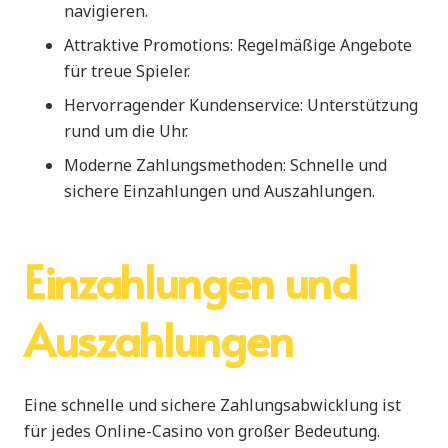
navigieren.
Attraktive Promotions: Regelmäßige Angebote
für treue Spieler.
Hervorragender Kundenservice: Unterstützung
rund um die Uhr.
Moderne Zahlungsmethoden: Schnelle und
sichere Einzahlungen und Auszahlungen.
Einzahlungen und
Auszahlungen
Eine schnelle und sichere Zahlungsabwicklung ist
für jedes Online-Casino von großer Bedeutung.