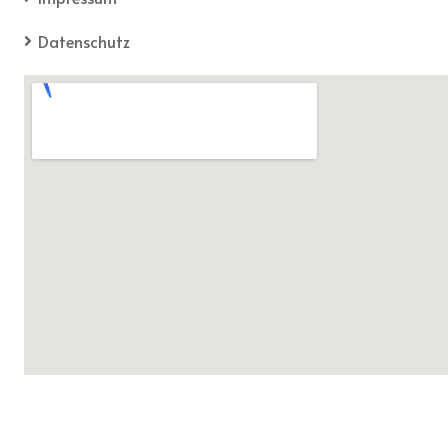
Datenschutz