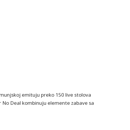
umunjskoj emituju preko 150 live stolova
or No Deal kombinuju elemente zabave sa