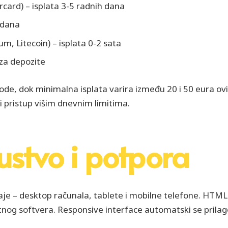
rcard) – isplata 3-5 radnih dana
 dana
m, Litecoin) – isplata 0-2 sata
za depozite
ode, dok minimalna isplata varira između 20 i 50 eura ov
 i pristup višim dnevnim limitima.
kustvo i potpora
đaje – desktop računala, tablete i mobilne telefone. HTM
og softvera. Responsive interface automatski se prilago