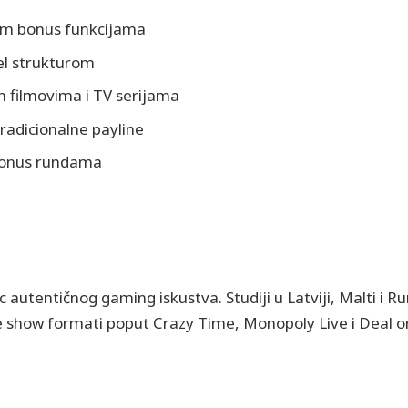
kim bonus funkcijama
eel strukturom
m filmovima i TV serijama
radicionalne payline
 bonus rundama
autentičnog gaming iskustva. Studiji u Latviji, Malti i R
 show formati poput Crazy Time, Monopoly Live i Deal 