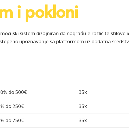
m i pokloni
mocijski sistem dizajniran da nagrađuje različite stilove
postepeno upoznavanje sa platformom uz dodatna sredstv
0% do 500€
35x
% do 250€
35x
% do 750€
35x