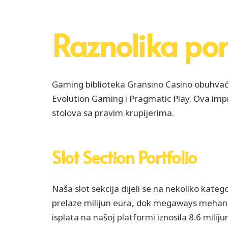
Raznolika po
Gaming biblioteka Gransino Casino obuhvaća
Evolution Gaming i Pragmatic Play. Ova impre
stolova sa pravim krupijerima.
Slot Section Portfolio
Naša slot sekcija dijeli se na nekoliko kat
prelaze milijun eura, dok megaways mehanik
isplata na našoj platformi iznosila 8.6 mili