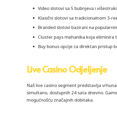
Video slotovi sa 5 bubnjeva i višestru
Klasični slotovi sa tradicionalnom 3-r
Branded slotovi bazirani na popularni
Cluster pays mehanika koja eliminira t
Buy bonus opcije za direktan pristup
Live Casino Odjeljenje
Naš live casino segment predstavlja vrhunac 
simultano, dostupnih 24 sata dnevno. Game
mogućnošću značajnih dobitaka.