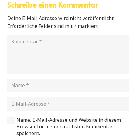
Schreibe einen Kommentar
Deine E-Mail-Adresse wird nicht veröffentlicht.
Erforderliche Felder sind mit
*
markiert
Name, E-Mail-Adresse und Website in diesem
Browser für meinen nächsten Kommentar
speichern.