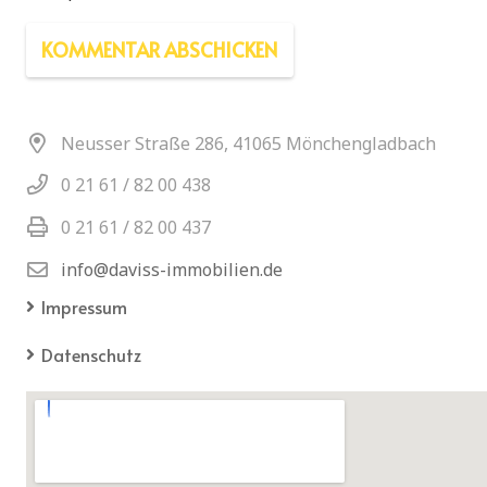
KOMMENTAR ABSCHICKEN
Neusser Straße 286, 41065 Mönchengladbach
0 21 61 / 82 00 438
0 21 61 / 82 00 437
info@daviss-immobilien.de
Impressum
Datenschutz