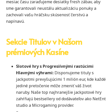
mesiac času zaraďujeme desiatky fresh zábav, aby
sme garantovali neustálu aktualizáciu ponuky a
zachovali vašu hráčsku skúsenosť čerstvú a
napínavú.
Sekcie Titulov v Našom
prémiových Kasíne
Slotové hry s Progresiívnými rastúcimi
Hlavnými výhrami:
Disponujeme tituly s
jackpotmi prevyšujúcimi 1 milión eur, kde každé
jediné pretočenie môže zmeniť váš život
naruby. Naše top najhranejšie jackpotové hry
zahŕňajú bestsellery od dodávateľov ako NetEnt
studio a Microgaming provider.