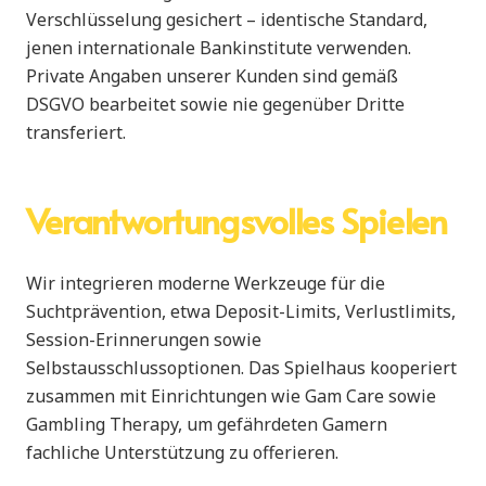
Verschlüsselung gesichert – identische Standard,
jenen internationale Bankinstitute verwenden.
Private Angaben unserer Kunden sind gemäß
DSGVO bearbeitet sowie nie gegenüber Dritte
transferiert.
Verantwortungsvolles Spielen
Wir integrieren moderne Werkzeuge für die
Suchtprävention, etwa Deposit-Limits, Verlustlimits,
Session-Erinnerungen sowie
Selbstausschlussoptionen. Das Spielhaus kooperiert
zusammen mit Einrichtungen wie Gam Care sowie
Gambling Therapy, um gefährdeten Gamern
fachliche Unterstützung zu offerieren.