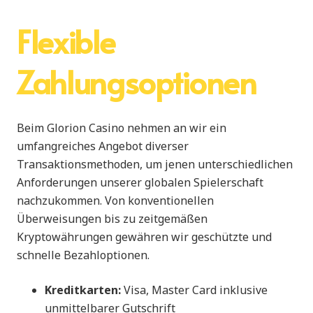
Flexible
Zahlungsoptionen
Beim Glorion Casino nehmen an wir ein
umfangreiches Angebot diverser
Transaktionsmethoden, um jenen unterschiedlichen
Anforderungen unserer globalen Spielerschaft
nachzukommen. Von konventionellen
Überweisungen bis zu zeitgemäßen
Kryptowährungen gewähren wir geschützte und
schnelle Bezahloptionen.
Kreditkarten:
Visa, Master Card inklusive
unmittelbarer Gutschrift