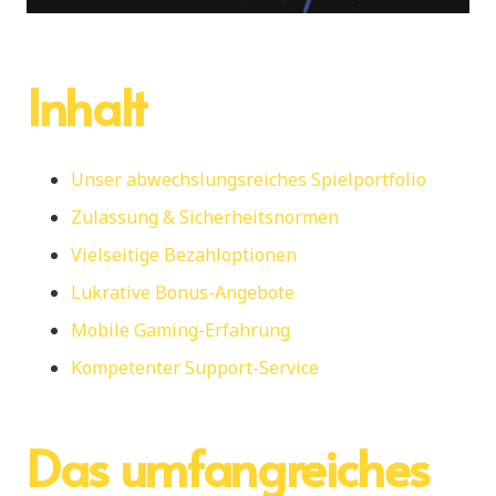
Inhalt
Unser abwechslungsreiches Spielportfolio
Zulassung & Sicherheitsnormen
Vielseitige Bezahloptionen
Lukrative Bonus-Angebote
Mobile Gaming-Erfahrung
Kompetenter Support-Service
Das umfangreiches