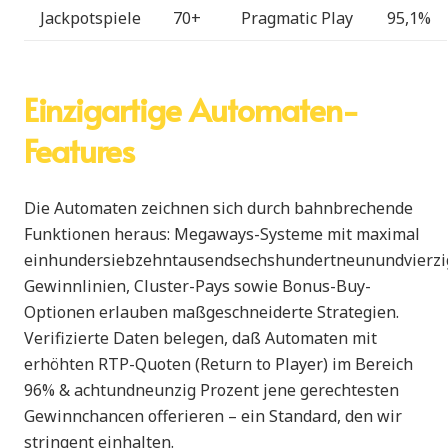
Jackpotspiele
70+
Pragmatic Play
95,1%
Einzigartige Automaten-
Features
Die Automaten zeichnen sich durch bahnbrechende
Funktionen heraus: Megaways-Systeme mit maximal
einhundersiebzehntausendsechshundertneunundvierzi
Gewinnlinien, Cluster-Pays sowie Bonus-Buy-
Optionen erlauben maßgeschneiderte Strategien.
Verifizierte Daten belegen, daß Automaten mit
erhöhten RTP-Quoten (Return to Player) im Bereich
96% & achtundneunzig Prozent jene gerechtesten
Gewinnchancen offerieren – ein Standard, den wir
stringent einhalten.