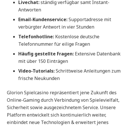
Livechat:
ständig verfügbar samt Instant-
Antworten
Email-Kundenservice:
Supportadresse mit
verbürgter Antwort in vier Stunden
Telefonhotline:
Kostenlose deutsche
Telefonnummer für eilige Fragen
Häufig gestellte Fragen:
Extensive Datenbank
mit über 150 Einträgen
Video-Tutorials:
Schrittweise Anleitungen zum
frische Neukunden
Glorion Spielcasino repräsentiert jene Zukunft des
Online-Gaming durch Verbindung von Spielevielfalt,
Sicherheit sowie ausgezeichnetem Service. Unsere
Platform entwickelt sich kontinuierlich weiter,
einbindet neue Technologien & erweitert jenes