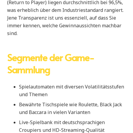
(Return to Player) liegen durchschnittlich bei 96,5%,
was erheblich über dem Industriestandard rangiert.
Jene Transparenz ist uns essenziell, auf dass Sie
immer kennen, welche Gewinnaussichten machbar
sind.
Segmente der Game-
Sammlung
Spielautomaten mit diversen Volatilitätsstufen
und Themen
Bewährte Tischspiele wie Roulette, Black Jack
und Baccara in vielen Varianten
Live-Spielbank mit deutschsprachigen
Croupiers und HD-Streaming-Qualität