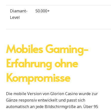
Diamant-
50.000+
Level
Mobiles Gaming-
Erfahrung ohne
Kompromisse
Die mobile Version von Glorion Casino wurde zur
Gänze responsiv entwickelt und passt sich
automatisch an jede Bildschirmgröße an. Über 95