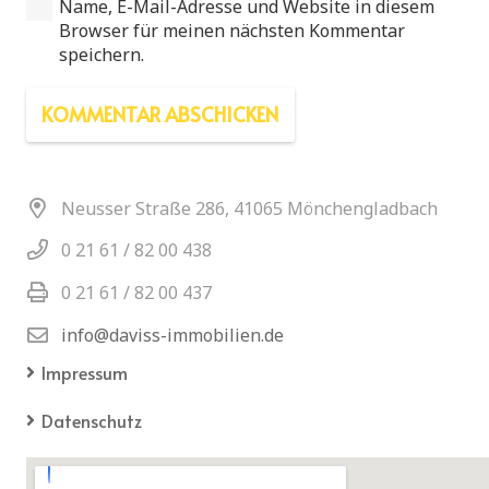
Name, E-Mail-Adresse und Website in diesem
Browser für meinen nächsten Kommentar
speichern.
KOMMENTAR ABSCHICKEN
Neusser Straße 286, 41065 Mönchengladbach
0 21 61 / 82 00 438
0 21 61 / 82 00 437
info@daviss-immobilien.de
Impressum
Datenschutz