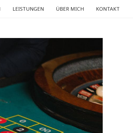
N
LEISTUNGEN
ÜBER MICH
KONTAKT