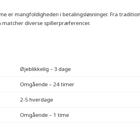
rme er mangfoldigheden i betalingsløsninger. Fra traditio
en matcher diverse spillerpræferencer.
Øjeblikkelig – 3 dage
Omgående – 24 timer
2-5 hverdage
Omgående – 1 time