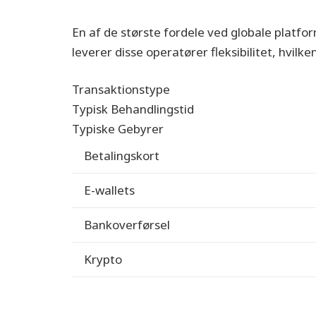
En af de største fordele ved globale platfo
leverer disse operatører fleksibilitet, hvilk
Transaktionstype
Typisk Behandlingstid
Typiske Gebyrer
Betalingskort
E-wallets
Bankoverførsel
Krypto