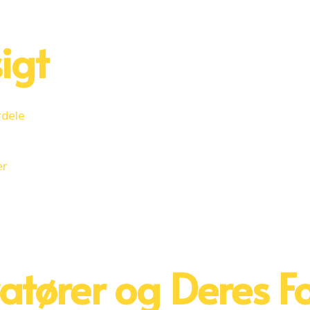
igt
rdele
er
tører og Deres F