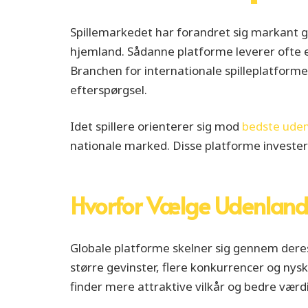
Spillemarkedet har forandret sig markant g
hjemland. Sådanne platforme leverer ofte e
Branchen for internationale spilleplatforme
efterspørgsel.
Idet spillere orienterer sig mod
bedste uden
nationale marked. Disse platforme invester
Hvorfor Vælge Udenland
Globale platforme skelner sig gennem deres
større gevinster, flere konkurrencer og nysk
finder mere attraktive vilkår og bedre værdi