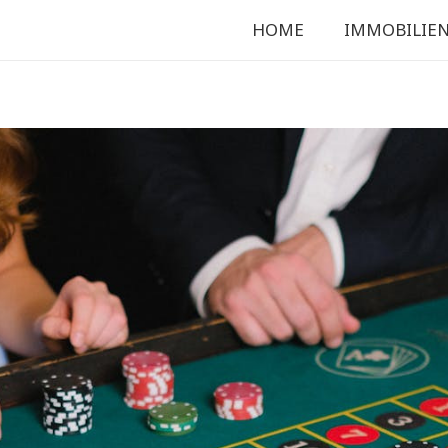
HOME
IMMOBILIE