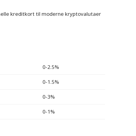
nelle kreditkort til moderne kryptovalutaer
0-2.5%
0-1.5%
0-3%
0-1%