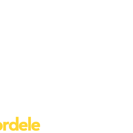
ordele