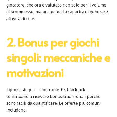
giocatore, che ora è valutato non solo per il volume
di scommesse, ma anche per la capacità di generare
attività di rete.
2. Bonus per giochi
singoli: meccaniche e
motivazioni
I giochi singoli – slot, roulette, blackjack –
continuano a ricevere bonus tradizionali perché
sono facili da quantificare. Le offerte più comuni
includono: