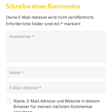
Schreibe einen Kommentar
Deine E-Mail-Adresse wird nicht veröffentlicht.
Erforderliche Felder sind mit
*
markiert
Name, E-Mail-Adresse und Website in diesem
Browser für meinen nächsten Kommentar
speichern.