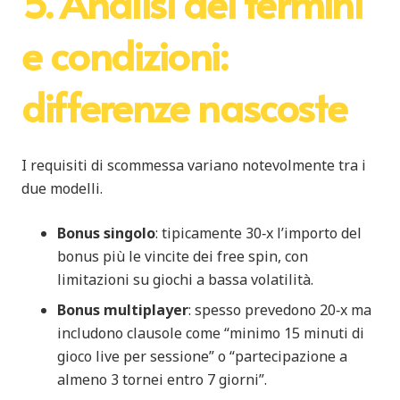
5. Analisi dei termini
e condizioni:
differenze nascoste
I requisiti di scommessa variano notevolmente tra i
due modelli.
Bonus singolo
: tipicamente 30‑x l’importo del
bonus più le vincite dei free spin, con
limitazioni su giochi a bassa volatilità.
Bonus multiplayer
: spesso prevedono 20‑x ma
includono clausole come “minimo 15 minuti di
gioco live per sessione” o “partecipazione a
almeno 3 tornei entro 7 giorni”.