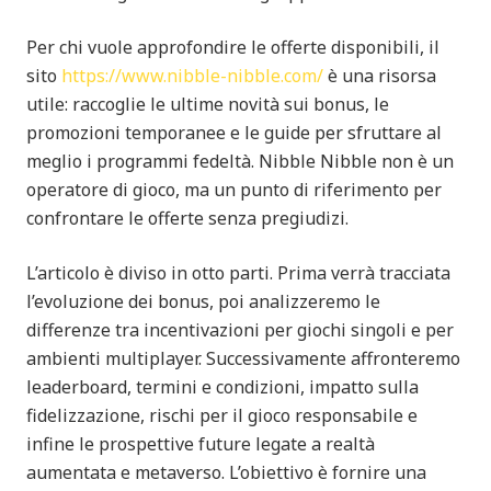
Per chi vuole approfondire le offerte disponibili, il
sito
https://www.nibble-nibble.com/
è una risorsa
utile: raccoglie le ultime novità sui bonus, le
promozioni temporanee e le guide per sfruttare al
meglio i programmi fedeltà. Nibble Nibble non è un
operatore di gioco, ma un punto di riferimento per
confrontare le offerte senza pregiudizi.
L’articolo è diviso in otto parti. Prima verrà tracciata
l’evoluzione dei bonus, poi analizzeremo le
differenze tra incentivazioni per giochi singoli e per
ambienti multiplayer. Successivamente affronteremo
leaderboard, termini e condizioni, impatto sulla
fidelizzazione, rischi per il gioco responsabile e
infine le prospettive future legate a realtà
aumentata e metaverso. L’obiettivo è fornire una