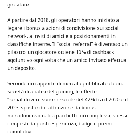
giocatore.
A partire dal 2018, gli operatori hanno iniziato a
legare i bonus a azioni di condivisione sui social
network, a inviti di amici e a posizionamenti in
classifiche interne. Il “social referral” è diventato un
pilastro: un giocatore ottiene 10 % di cashback
aggiuntivo ogni volta che un amico invitato effettua
un deposito.
Secondo un rapporto di mercato pubblicato da una
società di analisi del gaming, le offerte
“social‑driven” sono cresciute del 42 % tra il 2020 e il
2023, spostando l’attenzione da bonus
monodimensionali a pacchetti più complessi, spesso
composti da punti esperienza, badge e premi
cumulativi.