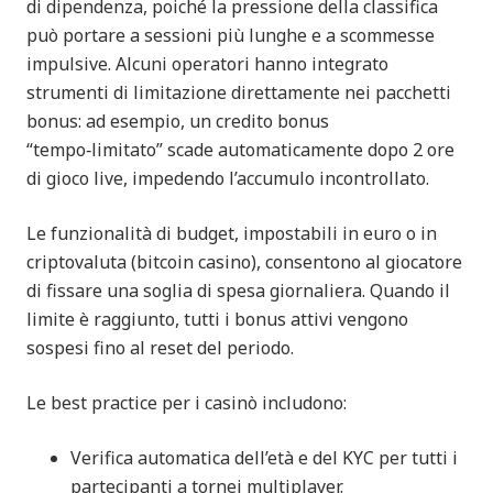
di dipendenza, poiché la pressione della classifica
può portare a sessioni più lunghe e a scommesse
impulsive. Alcuni operatori hanno integrato
strumenti di limitazione direttamente nei pacchetti
bonus: ad esempio, un credito bonus
“tempo‑limitato” scade automaticamente dopo 2 ore
di gioco live, impedendo l’accumulo incontrollato.
Le funzionalità di budget, impostabili in euro o in
criptovaluta (bitcoin casino), consentono al giocatore
di fissare una soglia di spesa giornaliera. Quando il
limite è raggiunto, tutti i bonus attivi vengono
sospesi fino al reset del periodo.
Le best practice per i casinò includono:
Verifica automatica dell’età e del KYC per tutti i
partecipanti a tornei multiplayer.