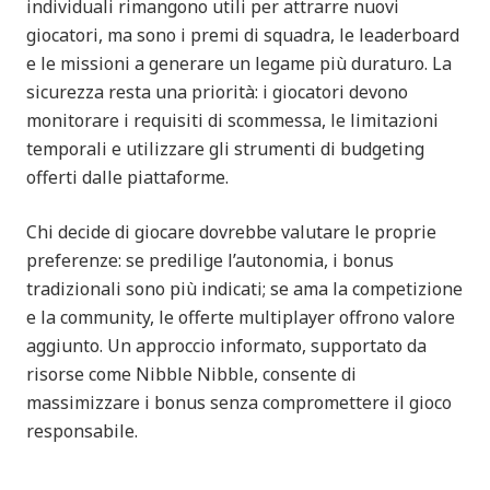
individuali rimangono utili per attrarre nuovi
giocatori, ma sono i premi di squadra, le leaderboard
e le missioni a generare un legame più duraturo. La
sicurezza resta una priorità: i giocatori devono
monitorare i requisiti di scommessa, le limitazioni
temporali e utilizzare gli strumenti di budgeting
offerti dalle piattaforme.
Chi decide di giocare dovrebbe valutare le proprie
preferenze: se predilige l’autonomia, i bonus
tradizionali sono più indicati; se ama la competizione
e la community, le offerte multiplayer offrono valore
aggiunto. Un approccio informato, supportato da
risorse come Nibble Nibble, consente di
massimizzare i bonus senza compromettere il gioco
responsabile.