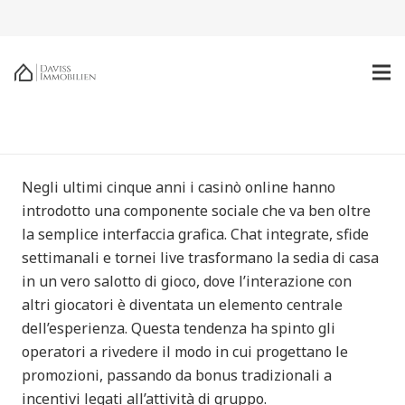
Negli ultimi cinque anni i casinò online hanno
introdotto una componente sociale che va ben oltre
la semplice interfaccia grafica. Chat integrate, sfide
settimanali e tornei live trasformano la sedia di casa
in un vero salotto di gioco, dove l’interazione con
altri giocatori è diventata un elemento centrale
dell’esperienza. Questa tendenza ha spinto gli
operatori a rivedere il modo in cui progettano le
promozioni, passando da bonus tradizionali a
incentivi legati all’attività di gruppo.