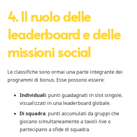
4. Il ruolo delle
leaderboard e delle
missioni social
Le classifiche sono ormai una parte integrante dei
programmi di bonus. Esse possono essere:
Individuali
: punti guadagnati in slot singole,
visualizzati in una leaderboard globale.
Di squadra
: punti accumulati da gruppi che
giocano simultaneamente a tavoli live o
partecipano a sfide di squadra.