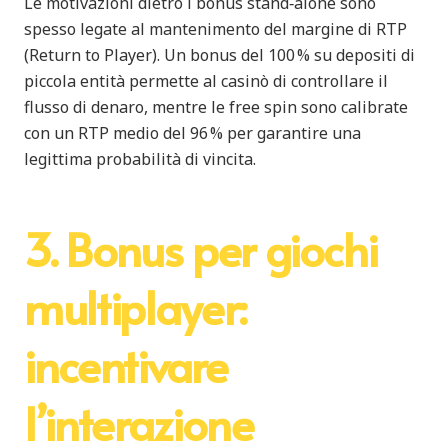
Le motivazioni dietro i bonus stand‑alone sono
spesso legate al mantenimento del margine di RTP
(Return to Player). Un bonus del 100 % su depositi di
piccola entità permette al casinò di controllare il
flusso di denaro, mentre le free spin sono calibrate
con un RTP medio del 96 % per garantire una
legittima probabilità di vincita.
3. Bonus per giochi
multiplayer:
incentivare
l’interazione