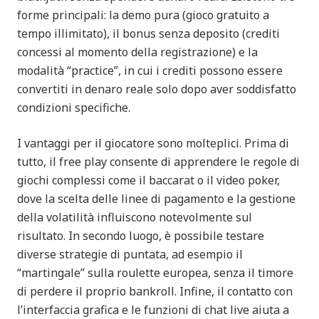
forme principali: la demo pura (gioco gratuito a
tempo illimitato), il bonus senza deposito (crediti
concessi al momento della registrazione) e la
modalità “practice”, in cui i crediti possono essere
convertiti in denaro reale solo dopo aver soddisfatto
condizioni specifiche.
I vantaggi per il giocatore sono molteplici. Prima di
tutto, il free play consente di apprendere le regole di
giochi complessi come il baccarat o il video poker,
dove la scelta delle linee di pagamento e la gestione
della volatilità influiscono notevolmente sul
risultato. In secondo luogo, è possibile testare
diverse strategie di puntata, ad esempio il
“martingale” sulla roulette europea, senza il timore
di perdere il proprio bankroll. Infine, il contatto con
l’interfaccia grafica e le funzioni di chat live aiuta a