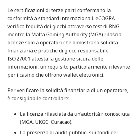
Le certificazioni di terze parti confermano la
conformità a standard internazionali. eCOGRA
verifica l’equità dei giochi attraverso test di RNG,
mentre la Malta Gaming Authority (MGA) rilascia
licenze solo a operatori che dimostrano solidità
finanziaria e pratiche di gioco responsabile.
ISO 27001 attesta la gestione sicura delle
informazioni, un requisito particolarmente rilevante
per i casinò che offrono wallet elettronici.
Per verificare la solidità finanziaria di un operatore,
è consigliabile controllare:
La licenza rilasciata da un’autorità riconosciuta
(MGA, UKGC, Curacao).
La presenza di audit pubblici sui fondi del