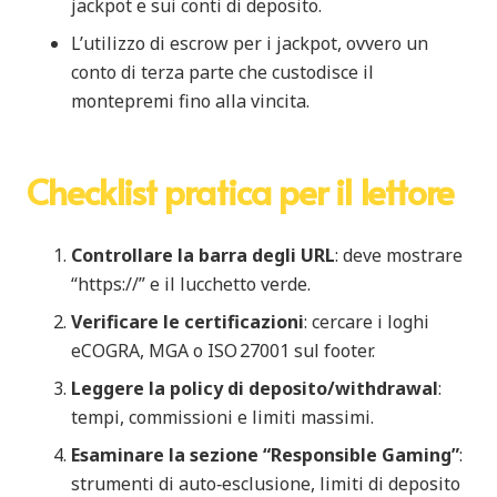
jackpot e sui conti di deposito.
L’utilizzo di escrow per i jackpot, ovvero un
conto di terza parte che custodisce il
montepremi fino alla vincita.
Checklist pratica per il lettore
Controllare la barra degli URL
: deve mostrare
“https://” e il lucchetto verde.
Verificare le certificazioni
: cercare i loghi
eCOGRA, MGA o ISO 27001 sul footer.
Leggere la policy di deposito/withdrawal
:
tempi, commissioni e limiti massimi.
Esaminare la sezione “Responsible Gaming”
:
strumenti di auto‑esclusione, limiti di deposito