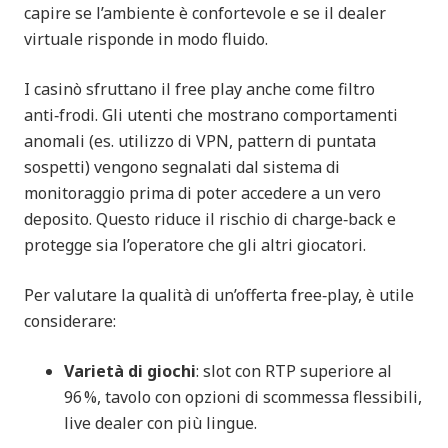
capire se l’ambiente è confortevole e se il dealer
virtuale risponde in modo fluido.
I casinò sfruttano il free play anche come filtro
anti‑frodi. Gli utenti che mostrano comportamenti
anomali (es. utilizzo di VPN, pattern di puntata
sospetti) vengono segnalati dal sistema di
monitoraggio prima di poter accedere a un vero
deposito. Questo riduce il rischio di charge‑back e
protegge sia l’operatore che gli altri giocatori.
Per valutare la qualità di un’offerta free‑play, è utile
considerare:
Varietà di giochi
: slot con RTP superiore al
96 %, tavolo con opzioni di scommessa flessibili,
live dealer con più lingue.