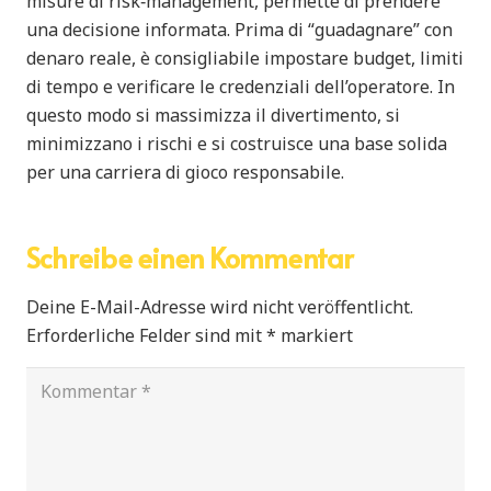
misure di risk‑management, permette di prendere
una decisione informata. Prima di “guadagnare” con
denaro reale, è consigliabile impostare budget, limiti
di tempo e verificare le credenziali dell’operatore. In
questo modo si massimizza il divertimento, si
minimizzano i rischi e si costruisce una base solida
per una carriera di gioco responsabile.
Schreibe einen Kommentar
Deine E-Mail-Adresse wird nicht veröffentlicht.
Erforderliche Felder sind mit
*
markiert