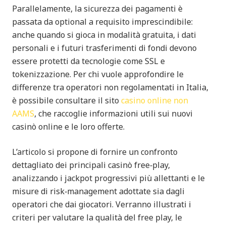
Parallelamente, la sicurezza dei pagamenti è
passata da optional a requisito imprescindibile:
anche quando si gioca in modalità gratuita, i dati
personali e i futuri trasferimenti di fondi devono
essere protetti da tecnologie come SSL e
tokenizzazione. Per chi vuole approfondire le
differenze tra operatori non regolamentati in Italia,
è possibile consultare il sito
casino online non
AAMS
, che raccoglie informazioni utili sui nuovi
casinò online e le loro offerte.
L’articolo si propone di fornire un confronto
dettagliato dei principali casinò free‑play,
analizzando i jackpot progressivi più allettanti e le
misure di risk‑management adottate sia dagli
operatori che dai giocatori. Verranno illustrati i
criteri per valutare la qualità del free play, le