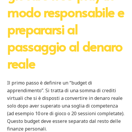
modo responsabile e
prepararsi al
passaggio al denaro
reale
Il primo passo è definire un “budget di
apprendimento”. Si tratta di una somma di crediti
virtuali che si è disposti a convertire in denaro reale
solo dopo aver superato una soglia di competenza
(ad esempio 10 ore di gioco o 20 sessioni completate).
Questo budget deve essere separato dal resto delle
finanze personali.