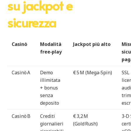
su jackpot e
sicurezza
Casinò
Modalità
Jackpot più alto
Mis
free‑play
sic
pag
Casinò A
Demo
€ 5 M (Mega‑Spin)
SSL 
illimitata
lice
+ bonus
audi
senza
trim
deposito
escr
Casinò B
Crediti
€ 3,2 M
3‑D 
giornalieri
(Gold Rush)
cert