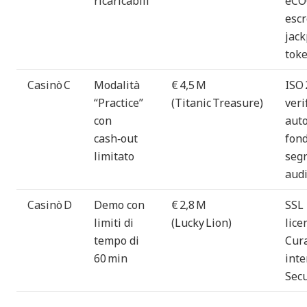
ricaricabili
eCO
esc
jack
tok
Casinò C
Modalità
€ 4,5 M
ISO 
“Practice”
(Titanic Treasure)
veri
con
auto
cash‑out
fond
limitato
segr
aud
Casinò D
Demo con
€ 2,8 M
SSL 
limiti di
(Lucky Lion)
lice
tempo di
Cura
60 min
inte
Sec