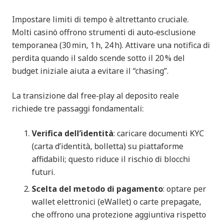
Impostare limiti di tempo è altrettanto cruciale.
Molti casinò offrono strumenti di auto‑esclusione
temporanea (30 min, 1 h, 24 h). Attivare una notifica di
perdita quando il saldo scende sotto il 20 % del
budget iniziale aiuta a evitare il “chasing”.
La transizione dal free‑play al deposito reale
richiede tre passaggi fondamentali:
Verifica dell’identità
: caricare documenti KYC
(carta d’identità, bolletta) su piattaforme
affidabili; questo riduce il rischio di blocchi
futuri.
Scelta del metodo di pagamento
: optare per
wallet elettronici (eWallet) o carte prepagate,
che offrono una protezione aggiuntiva rispetto