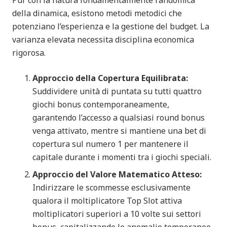
Pur con la natura fondamentalmente randomica
della dinamica, esistono metodi metodici che
potenziano l’esperienza e la gestione del budget. La
varianza elevata necessita disciplina economica
rigorosa.
Approccio della Copertura Equilibrata:
Suddividere unità di puntata su tutti quattro
giochi bonus contemporaneamente,
garantendo l’accesso a qualsiasi round bonus
venga attivato, mentre si mantiene una bet di
copertura sul numero 1 per mantenere il
capitale durante i momenti tra i giochi speciali.
Approccio del Valore Matematico Atteso:
Indirizzare le scommesse esclusivamente
qualora il moltiplicatore Top Slot attiva
moltiplicatori superiori a 10 volte sui settori