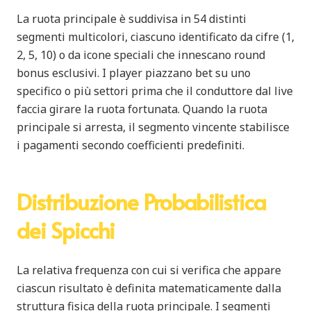
La ruota principale è suddivisa in 54 distinti
segmenti multicolori, ciascuno identificato da cifre (1,
2, 5, 10) o da icone speciali che innescano round
bonus esclusivi. I player piazzano bet su uno
specifico o più settori prima che il conduttore dal live
faccia girare la ruota fortunata. Quando la ruota
principale si arresta, il segmento vincente stabilisce
i pagamenti secondo coefficienti predefiniti.
Distribuzione Probabilistica
dei Spicchi
La relativa frequenza con cui si verifica che appare
ciascun risultato è definita matematicamente dalla
struttura fisica della ruota principale. I segmenti