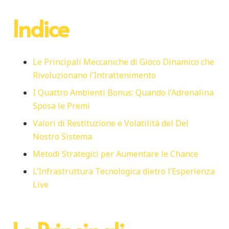
Indice
Le Principali Meccaniche di Gioco Dinamico che
Rivoluzionano l’Intrattenimento
I Quattro Ambienti Bonus: Quando l’Adrenalina
Sposa le Premi
Valori di Restituzione e Volatilità del Del
Nostro Sistema
Metodi Strategici per Aumentare le Chance
L’Infrastruttura Tecnologica dietro l’Esperienza
Live