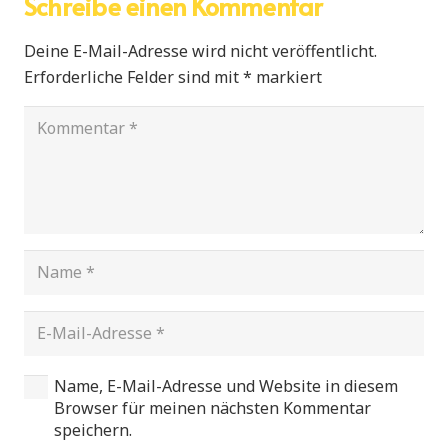
Schreibe einen Kommentar
Deine E-Mail-Adresse wird nicht veröffentlicht.
Erforderliche Felder sind mit
*
markiert
Name, E-Mail-Adresse und Website in diesem
Browser für meinen nächsten Kommentar
speichern.