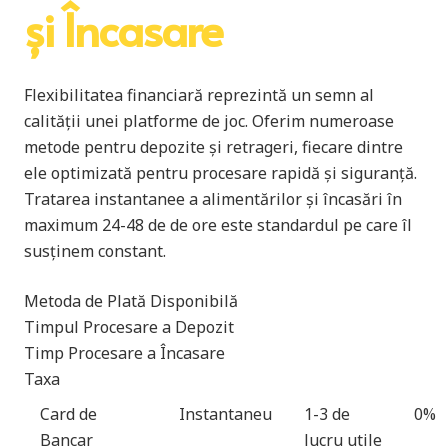
și Încasare
Flexibilitatea financiară reprezintă un semn al
calității unei platforme de joc. Oferim numeroase
metode pentru depozite și retrageri, fiecare dintre
ele optimizată pentru procesare rapidă și siguranță.
Tratarea instantanee a alimentărilor și încasări în
maximum 24-48 de de ore este standardul pe care îl
susținem constant.
Metoda de Plată Disponibilă
Timpul Procesare a Depozit
Timp Procesare a Încasare
Taxa
Card de
Instantaneu
1-3 de
0%
Bancar
lucru utile