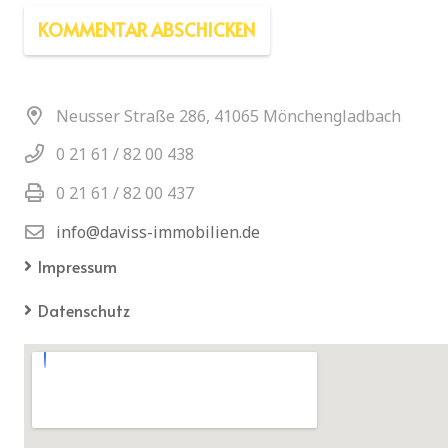
KOMMENTAR ABSCHICKEN
Neusser Straße 286, 41065 Mönchengladbach
0 21 61 / 82 00 438
0 21 61 / 82 00 437
info@daviss-immobilien.de
Impressum
Datenschutz