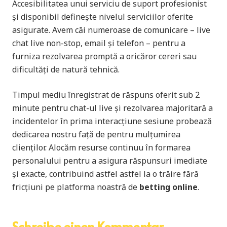
Accesibilitatea unui serviciu de suport profesionist
și disponibil definește nivelul serviciilor oferite
asigurate. Avem căi numeroase de comunicare – live
chat live non-stop, email și telefon – pentru a
furniza rezolvarea promptă a oricăror cereri sau
dificultăți de natură tehnică.
Timpul mediu înregistrat de răspuns oferit sub 2
minute pentru chat-ul live și rezolvarea majoritară a
incidentelor în prima interacțiune sesiune probează
dedicarea nostru față de pentru mulțumirea
clienților. Alocăm resurse continuu în formarea
personalului pentru a asigura răspunsuri imediate
și exacte, contribuind astfel astfel la o trăire fără
fricțiuni pe platforma noastră de
betting online
.
Schreibe einen Kommentar