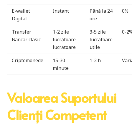
E-wallet
Instant
Până la 24
0%
Digital
ore
Transfer
1-2 zile
3-5 zile
0-2
Bancar clasic
lucrătoare
lucrătoare
lucrătoare
utile
Criptomonede
15-30
1-2 h
Vari
minute
Valoarea Suportului
Clienți Competent