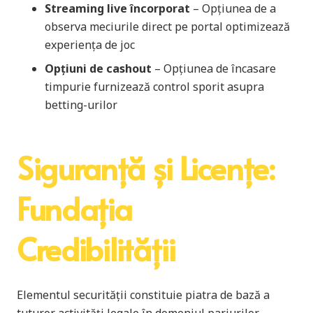
Streaming live încorporat
– Opțiunea de a
observa meciurile direct pe portal optimizează
experiența de joc
Opțiuni de cashout
– Opțiunea de încasare
timpurie furnizează control sporit asupra
betting-urilor
Siguranță și Licențe:
Fundația
Credibilității
Elementul securității constituie piatra de bază a
tuturor activități legale în domeniul pariurilor