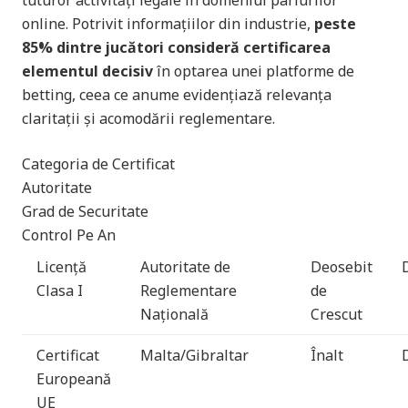
online. Potrivit informațiilor din industrie,
peste
85% dintre jucători consideră certificarea
elementul decisiv
în optarea unei platforme de
betting, ceea ce anume evidențiază relevanța
claritații și acomodării reglementare.
Categoria de Certificat
Autoritate
Grad de Securitate
Control Pe An
Licență
Autoritate de
Deosebit
Clasa I
Reglementare
de
Națională
Crescut
Certificat
Malta/Gibraltar
Înalt
Europeană
UE