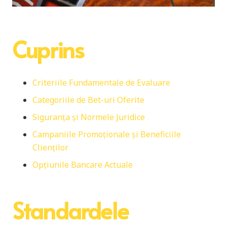
Cuprins
Criteriile Fundamentale de Evaluare
Categoriile de Bet-uri Oferite
Siguranța și Normele Juridice
Campaniile Promoționale și Beneficiile
Clienților
Opțiunile Bancare Actuale
Standardele