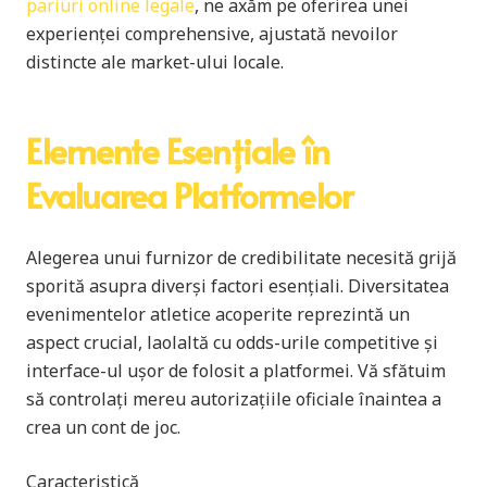
pariuri online legale
, ne axăm pe oferirea unei
experienței comprehensive, ajustată nevoilor
distincte ale market-ului locale.
Elemente Esențiale în
Evaluarea Platformelor
Alegerea unui furnizor de credibilitate necesită grijă
sporită asupra diverși factori esențiali. Diversitatea
evenimentelor atletice acoperite reprezintă un
aspect crucial, laolaltă cu odds-urile competitive și
interface-ul ușor de folosit a platformei. Vă sfătuim
să controlați mereu autorizațiile oficiale înaintea a
crea un cont de joc.
Caracteristică