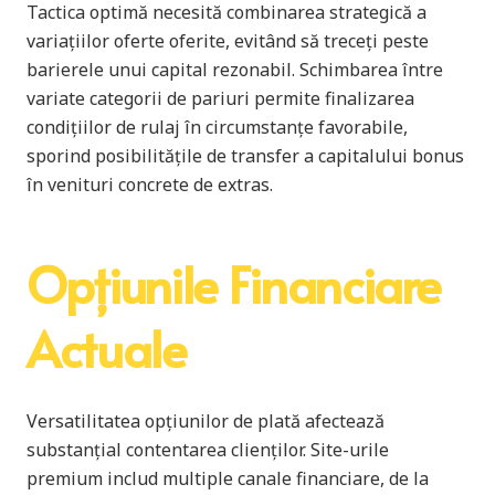
Tactica optimă necesită combinarea strategică a
variațiilor oferte oferite, evitând să treceți peste
barierele unui capital rezonabil. Schimbarea între
variate categorii de pariuri permite finalizarea
condițiilor de rulaj în circumstanțe favorabile,
sporind posibilitățile de transfer a capitalului bonus
în venituri concrete de extras.
Opțiunile Financiare
Actuale
Versatilitatea opțiunilor de plată afectează
substanțial contentarea clienților. Site-urile
premium includ multiple canale financiare, de la