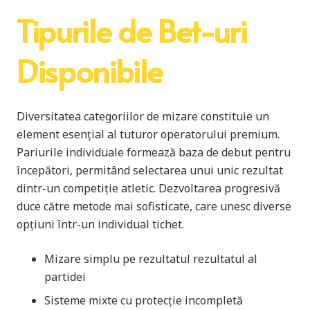
Tipurile de Bet-uri
Disponibile
Diversitatea categoriilor de mizare constituie un
element esențial al tuturor operatorului premium.
Pariurile individuale formează baza de debut pentru
începători, permitând selectarea unui unic rezultat
dintr-un competiție atletic. Dezvoltarea progresivă
duce către metode mai sofisticate, care unesc diverse
opțiuni într-un individual tichet.
Mizare simplu pe rezultatul rezultatul al
partidei
Sisteme mixte cu protecție incompletă