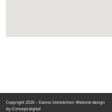
Copyright 2020 – Daviss Immobilien. Website design
by
iConcept.digital