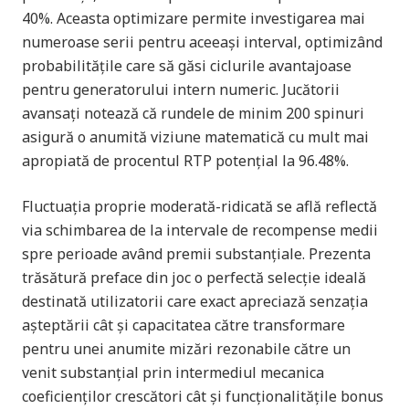
40%. Aceasta optimizare permite investigarea mai
numeroase serii pentru aceeași interval, optimizând
probabilitățile care să găsi ciclurile avantajoase
pentru generatorului intern numeric. Jucătorii
avansați notează că rundele de minim 200 spinuri
asigură o anumită viziune matematică cu mult mai
apropiată de procentul RTP potențial la 96.48%.
Fluctuația proprie moderată-ridicată se află reflectă
via schimbarea de la intervale de recompense medii
spre perioade având premii substanțiale. Prezenta
trăsătură preface din joc o perfectă selecție ideală
destinată utilizatorii care exact apreciază senzația
așteptării cât și capacitatea către transformare
pentru unei anumite mizări rezonabile către un
venit substanțial prin intermediul mecanica
coeficienților crescători cât și funcționalitățile bonus