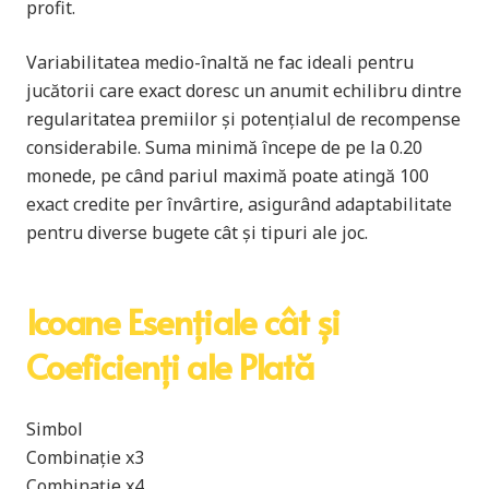
profit.
Variabilitatea medio-înaltă ne fac ideali pentru
jucătorii care exact doresc un anumit echilibru dintre
regularitatea premiilor și potențialul de recompense
considerabile. Suma minimă începe de pe la 0.20
monede, pe când pariul maximă poate atingă 100
exact credite per învârtire, asigurând adaptabilitate
pentru diverse bugete cât și tipuri ale joc.
Icoane Esențiale cât și
Coeficienți ale Plată
Simbol
Combinație x3
Combinație x4