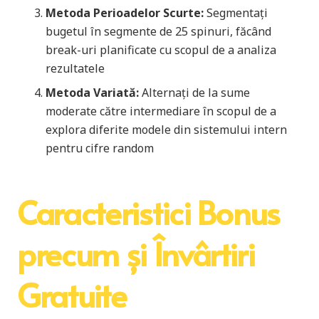
Metoda Perioadelor Scurte:
Segmentați
bugetul în segmente de 25 spinuri, făcând
break-uri planificate cu scopul de a analiza
rezultatele
Metoda Variată:
Alternați de la sume
moderate către intermediare în scopul de a
explora diferite modele din sistemului intern
pentru cifre random
Caracteristici Bonus
precum și Învârtiri
Gratuite