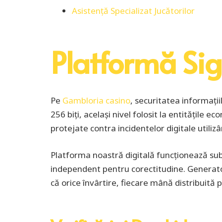
Asistență Specializat Jucătorilor
Platformă Si
Pe
Gambloria casino
, securitatea informații
256 biți, același nivel folosit la entitățile
protejate contra incidentelor digitale utilizâ
Platforma noastră digitală funcționează sub 
independent pentru corectitudine. Generatoa
că orice învârtire, fiecare mână distribuită