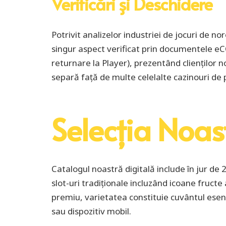
Verificări şi Deschidere
Potrivit analizelor industriei de jocuri de n
singur aspect verificat prin documentele eC
returnare la Player), prezentând clienților 
separă față de multe celelalte cazinouri de 
Selecția Noas
Catalogul noastră digitală include în jur de 
slot-uri tradiționale incluzând icoane fruc
premiu, varietatea constituie cuvântul esenți
sau dispozitiv mobil.