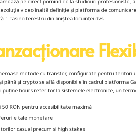
mează pe direct pornind de la studiouri profesioniste, a
oluția video înaltă definiție şi platforma de comunicare
1 casino terestru din liniștea locuinței dvs..
anzacționare Flexi
roase metode cu transfer, configurate pentru teritoriulu
i până și crypto se află disponibile în cadrul platforma 
 puține hours referitor la sistemele electronice, un terme
 50 RON pentru accesibilitate maximă
ferurile tale monetare
atorilor casual precum și high stakes