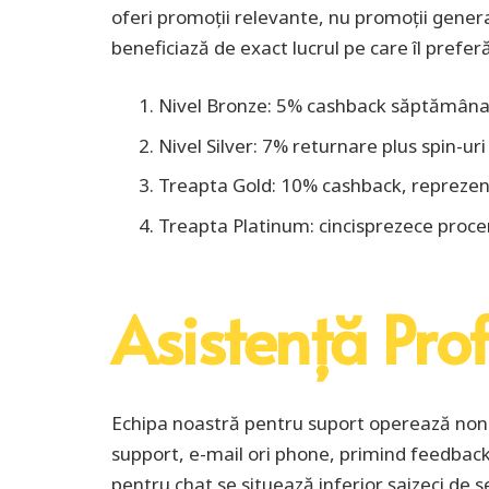
oferi promoții relevante, nu promoții genera
beneficiază de exact lucrul pe care îl preferă
Nivel Bronze: 5% cashback săptămânal
Nivel Silver: 7% returnare plus spin-uri
Treapta Gold: 10% cashback, reprezent
Treapta Platinum: cincisprezece proce
Asistență Prof
Echipa noastră pentru suport operează non-sto
support, e-mail ori phone, primind feedback
pentru chat se situează inferior șaizeci de s