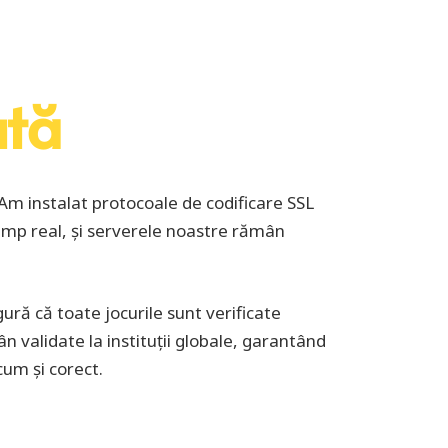
ată
 Am instalat protocoale de codificare SSL
 timp real, și serverele noastre rămân
ră că toate jocurile sunt verificate
 validate la instituții globale, garantând
cum și corect.