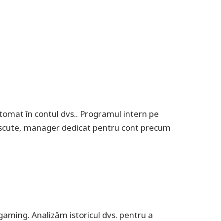
tomat în contul dvs.. Programul intern pe
rescute, manager dedicat pentru cont precum
gaming. Analizăm istoricul dvs. pentru a