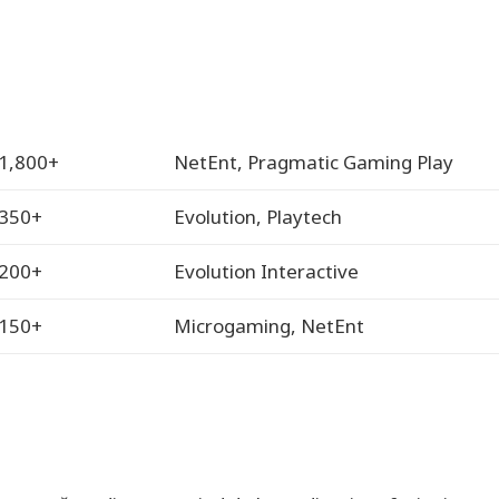
1,800+
NetEnt, Pragmatic Gaming Play
350+
Evolution, Playtech
200+
Evolution Interactive
150+
Microgaming, NetEnt