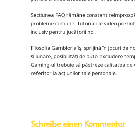
Secțiunea FAQ rămâne constant reîmprospăta
probleme comune. Tutorialele video prezintă c
inclusiv pentru jucătorii noi.
Filosofia Gambloria îşi sprijină în jocuri d
și lunare, posibilități de auto-excludere temp
Gaming-ul trebuie să păstreze calitatea de o
referitor la acțiunilor tale personale.
Schreibe einen Kommentar