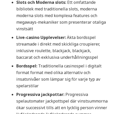
Slots och Moderna slots:
Ett omfattande
bibliotek med traditionella slots, moderna
moderna slots med komplexa features och
megaways-mekaniker som presenterar otaliga
vinstsätt
Live-casino Upplevelser:
Äkta bordsspel
streamade i direkt med skickliga croupierer,
inklusive roulette, blackjack, blackjack,
baccarat och exklusiva underhållningsspel
Bordsspel:
Traditionella casinospel i digitalt
format format med olika alternativ och
insatsnivåer som lämpar sig för varje typ av
spelarstilar
Progressiva jackpottar:
Progressiva
spelautomater jackpottspel där vinstsummorna
ökar successivt tills att en lycklig person vinner