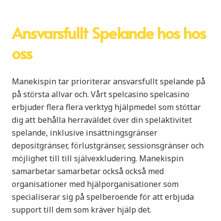
Ansvarsfullt Spelande hos hos
oss
Manekispin tar prioriterar ansvarsfullt spelande på
på största allvar och. Vårt spelcasino spelcasino
erbjuder flera flera verktyg hjälpmedel som stöttar
dig att behålla herraväldet över din spelaktivitet
spelande, inklusive insättningsgränser
depositgränser, förlustgränser, sessionsgränser och
möjlighet till till självexkludering. Manekispin
samarbetar samarbetar också också med
organisationer med hjälporganisationer som
specialiserar sig på spelberoende för att erbjuda
support till dem som kräver hjälp det.