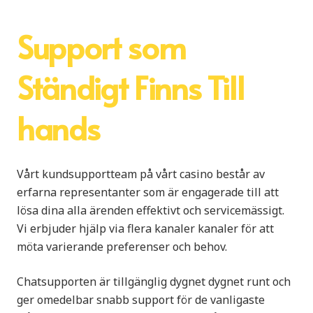
Support som
Ständigt Finns Till
hands
Vårt kundsupportteam på vårt casino består av
erfarna representanter som är engagerade till att
lösa dina alla ärenden effektivt och servicemässigt.
Vi erbjuder hjälp via flera kanaler kanaler för att
möta varierande preferenser och behov.
Chatsupporten är tillgänglig dygnet dygnet runt och
ger omedelbar snabb support för de vanligaste