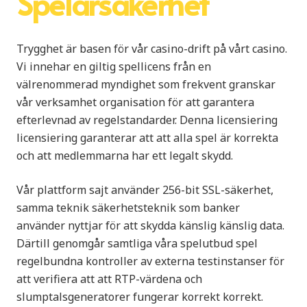
Spelarsäkerhet
Trygghet är basen för vår casino-drift på vårt casino.
Vi innehar en giltig spellicens från en
välrenommerad myndighet som frekvent granskar
vår verksamhet organisation för att garantera
efterlevnad av regelstandarder. Denna licensiering
licensiering garanterar att att alla spel är korrekta
och att medlemmarna har ett legalt skydd.
Vår plattform sajt använder 256-bit SSL-säkerhet,
samma teknik säkerhetsteknik som banker
använder nyttjar för att skydda känslig känslig data.
Därtill genomgår samtliga våra spelutbud spel
regelbundna kontroller av externa testinstanser för
att verifiera att att RTP-värdena och
slumptalsgeneratorer fungerar korrekt korrekt.