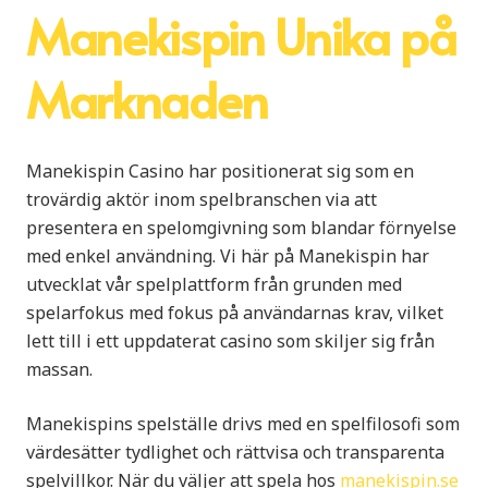
Manekispin Unika på
Marknaden
Manekispin Casino har positionerat sig som en
trovärdig aktör inom spelbranschen via att
presentera en spelomgivning som blandar förnyelse
med enkel användning. Vi här på Manekispin har
utvecklat vår spelplattform från grunden med
spelarfokus med fokus på användarnas krav, vilket
lett till i ett uppdaterat casino som skiljer sig från
massan.
Manekispins spelställe drivs med en spelfilosofi som
värdesätter tydlighet och rättvisa och transparenta
spelvillkor. När du väljer att spela hos
manekispin.se