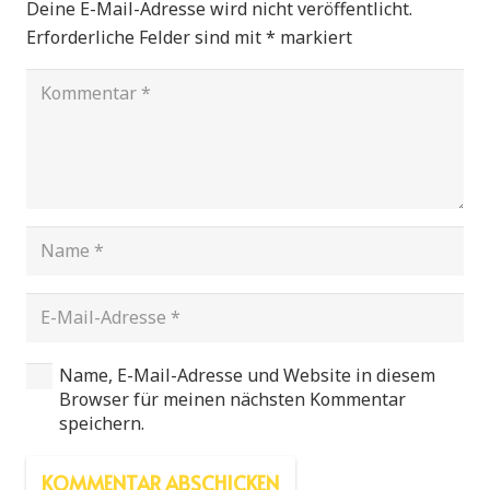
Deine E-Mail-Adresse wird nicht veröffentlicht.
Erforderliche Felder sind mit
*
markiert
Name, E-Mail-Adresse und Website in diesem
Browser für meinen nächsten Kommentar
speichern.
KOMMENTAR ABSCHICKEN