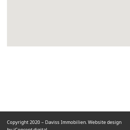
Copyright 2020 – Daviss Immobilien. Website design
by
iConcept.digital