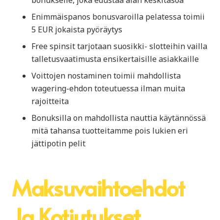
Enimmäispanos bonusvaroilla pelatessa toimii
5 EUR jokaista pyöräytys
Free spinsit tarjotaan suosikki- slotteihin vailla
talletusvaatimusta ensikertaisille asiakkaille
Voittojen nostaminen toimii mahdollista
wagering-ehdon toteutuessa ilman muita
rajoitteita
Bonuksilla on mahdollista nauttia käytännössä
mitä tahansa tuotteitamme pois lukien eri
jättipotin pelit
Maksuvaihtoehdot
Ja Kotiutukset