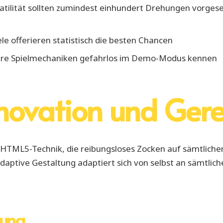
atilität sollten zumindest einhundert Drehungen vorges
e offerieren statistisch die besten Chancen
ere Spielmechaniken gefahrlos im Demo-Modus kennen
novation und Gere
er HTML5-Technik, die reibungsloses Zocken auf sämtlich
daptive Gestaltung adaptiert sich von selbst an sämtlic
rung