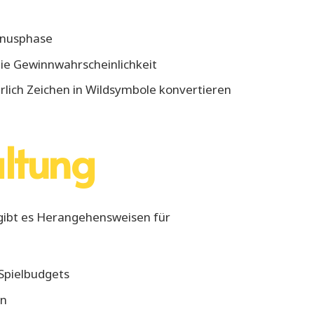
onusphase
die Gewinnwahrscheinlichkeit
rlich Zeichen in Wildsymbole konvertieren
altung
, gibt es Herangehensweisen für
Spielbudgets
en