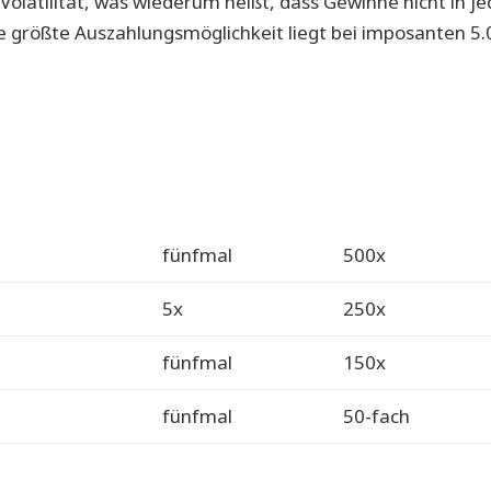
r Volatilität, was wiederum heißt, dass Gewinne nicht in 
 größte Auszahlungsmöglichkeit liegt bei imposanten 5.
fünfmal
500x
5x
250x
fünfmal
150x
fünfmal
50-fach