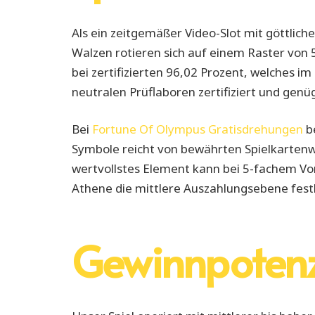
Als ein zeitgemäßer Video-Slot mit göttl
Walzen rotieren sich auf einem Raster von 
bei zertifizierten 96,02 Prozent, welches 
neutralen Prüflaboren zertifiziert und genü
Bei
Fortune Of Olympus Gratisdrehungen
be
Symbole reicht von bewährten Spielkartenw
wertvollstes Element kann bei 5-fachem V
Athene die mittlere Auszahlungsebene fest
Gewinnpotenz