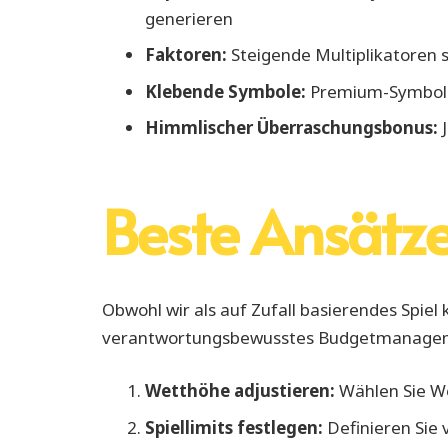
generieren
Faktoren:
Steigende Multiplikatoren
Klebende Symbole:
Premium-Symbole v
Himmlischer Überraschungsbonus:
J
Beste Ansätze
Obwohl wir als auf Zufall basierendes Spiel
verantwortungsbewusstes Budgetmanage
Wetthöhe adjustieren:
Wählen Sie We
Spiellimits festlegen:
Definieren Sie 