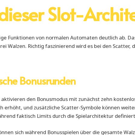
dieser Slot-Archit
tige Funktionen von normalen Automaten deutlich ab. Das
rei Walzen. Richtig faszinierend wird es bei den Scatter,
ische Bonusrunden
 aktivieren den Bonusmodus mit zunächst zehn kostenlo
 erhöht, und zusätzliche Scatter-Symbole können weiter
rend faktisch Limits durch die Spielarchitektur definiert
nnen sich während Bonusspielen über die gesamte Wal