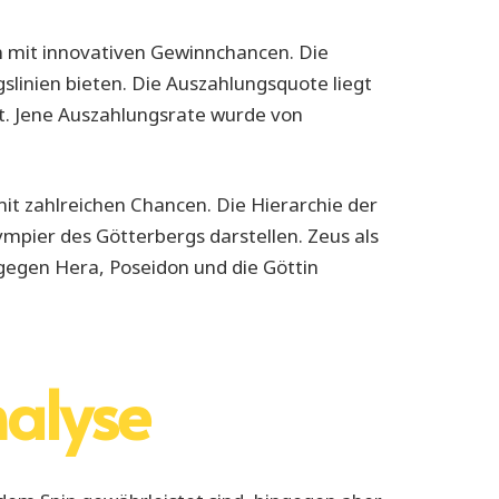
 mit innovativen Gewinnchancen. Die
slinien bieten. Die Auszahlungsquote liegt
lt. Jene Auszahlungsrate wurde von
it zahlreichen Chancen. Die Hierarchie der
mpier des Götterbergs darstellen. Zeus als
egen Hera, Poseidon und die Göttin
alyse