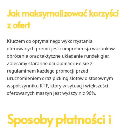
Jak maksymalizować korzyści
z ofert
Kluczem do optymalnego wykorzystania
oferowanych premii jest comprehensja warunków
obrócenia oraz taktyczne układanie rundek gier.
Zalecamy staranne ознajomление się z
regulaminem każdego promocji przed
uruchomieniem oraz picking slotów o stosownym
współczynniku RTP, który w sytuacji większości
oferowanych maszyn jest wyższy niż 96%.
Sposoby płatności i