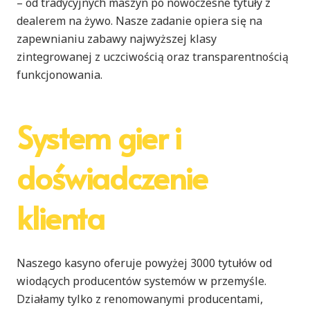
– od tradycyjnych maszyn po nowoczesne tytuły z
dealerem na żywo. Nasze zadanie opiera się na
zapewnianiu zabawy najwyższej klasy
zintegrowanej z uczciwością oraz transparentnością
funkcjonowania.
System gier i
doświadczenie
klienta
Naszego kasyno oferuje powyżej 3000 tytułów od
wiodących producentów systemów w przemyśle.
Działamy tylko z renomowanymi producentami,