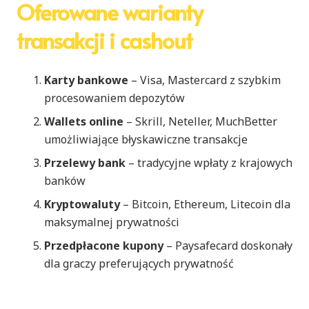
Oferowane warianty
transakcji i cashout
Karty bankowe
– Visa, Mastercard z szybkim
procesowaniem depozytów
Wallets online
– Skrill, Neteller, MuchBetter
umożliwiające błyskawiczne transakcje
Przelewy bank
– tradycyjne wpłaty z krajowych
banków
Kryptowaluty
– Bitcoin, Ethereum, Litecoin dla
maksymalnej prywatności
Przedpłacone kupony
– Paysafecard doskonały
dla graczy preferujących prywatność