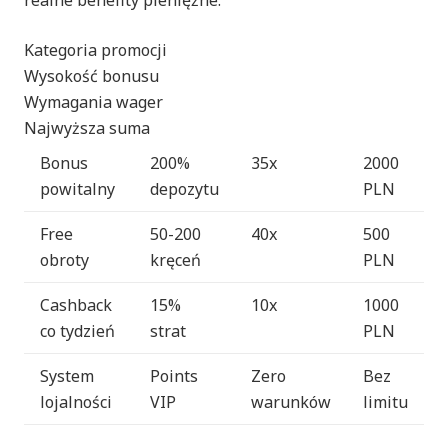
realne benefity pieniężne.
Kategoria promocji
Wysokość bonusu
Wymagania wager
Najwyższa suma
Bonus
200%
35x
2000
powitalny
depozytu
PLN
Free
50-200
40x
500
obroty
kręceń
PLN
Cashback
15%
10x
1000
co tydzień
strat
PLN
System
Points
Zero
Bez
lojalności
VIP
warunków
limitu