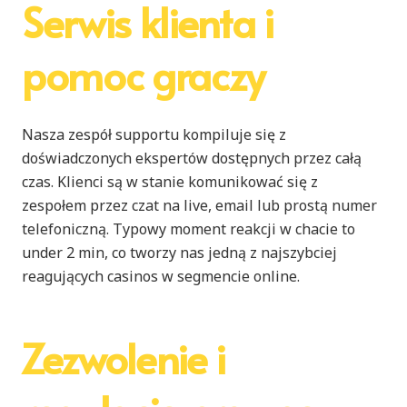
Serwis klienta i
pomoc graczy
Nasza zespół supportu kompiluje się z
doświadczonych ekspertów dostępnych przez całą
czas. Klienci są w stanie komunikować się z
zespołem przez czat na live, email lub prostą numer
telefoniczną. Typowy moment reakcji w chacie to
under 2 min, co tworzy nas jedną z najszybciej
reagujących casinos w segmencie online.
Zezwolenie i