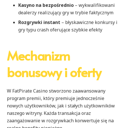
Kasyno na bezpośrednio
– wykwalifikowani
dealerzy realizujący gry w trybie faktycznym
Rozgrywki instant
– błyskawiczne konkursy i
gry typu crash oferujące szybkie efekty
Mechanizm
bonusowy i oferty
W FatPirate Casino stworzono zaawansowany
program premii, który premiuje jednocześnie
nowych użytkowników, jak i stałych użytkowników
naszego witryny. Każda transakcja oraz
zaangażowanie w rozgrywkach konwertuje się na