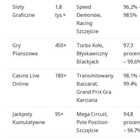
Sloty
1,8
Speed
96,2% 
Graficzne
tys.+
Demonów,
98.5%
Racing
Szczęście
Gry
450+
Turbo Koło,
97,3
Planszowe
Błyskawiczny
procen
Blackjack
– 99,6
Casino Live
180+
Transmitowany
98,1% 
Online
Baccarat,
99.4%
Grand Prix Gra
Karciana
Jackpoty
95+
Mega Circuit,
94,8
Kumulatywne
Pole Position
procen
Szczęście
– 96.7