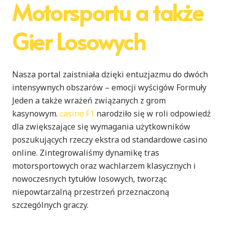
Motorsportu a także
Gier Losowych
Nasza portal zaistniała dzięki entuzjazmu do dwóch
intensywnych obszarów – emocji wyścigów Formuły
Jeden a także wrażeń związanych z grom
kasynowym.
casino F1
narodziło się w roli odpowiedź
dla zwiększające się wymagania użytkowników
poszukujących rzeczy ekstra od standardowe casino
online. Zintegrowaliśmy dynamikę tras
motorsportowych oraz wachlarzem klasycznych i
nowoczesnych tytułów losowych, tworząc
niepowtarzalną przestrzeń przeznaczoną
szczególnych graczy.