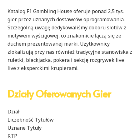
Katalog F1 Gambling House oferuje ponad 2,5 tys.
gier przez uznanych dostawców oprogramowania.
Szczególną uwagę dedykowaliśmy doboru slotów z
motywem wyścigowej, co znakomicie łączą się ze
duchem prezentowanej marki. Użytkownicy
zlokalizują przy nas również tradycyjne stanowiska z
ruletki, blackjacka, pokera i sekcję rozgrywek live
live z eksperckimi krupierami.
Działy Oferowanych Gier
Dział
Liczebność Tytułów
Uznane Tytuły
RTP