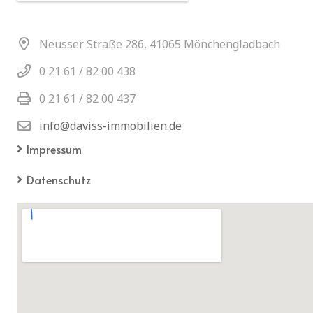
Neusser Straße 286, 41065 Mönchengladbach
0 21 61 / 82 00 438
0 21 61 / 82 00 437
info@daviss-immobilien.de
Impressum
Datenschutz