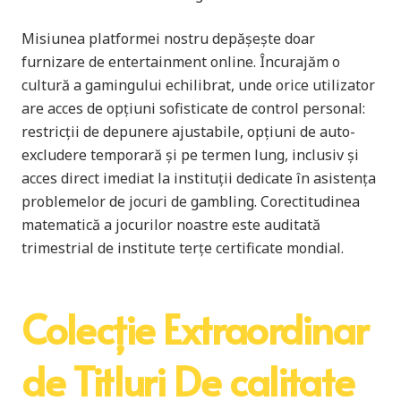
Misiunea platformei nostru depășește doar
furnizare de entertainment online. Încurajăm o
cultură a gamingului echilibrat, unde orice utilizator
are acces de opțiuni sofisticate de control personal:
restricții de depunere ajustabile, opțiuni de auto-
excludere temporară și pe termen lung, inclusiv și
acces direct imediat la instituții dedicate în asistența
problemelor de jocuri de gambling. Corectitudinea
matematică a jocurilor noastre este auditată
trimestrial de institute terțe certificate mondial.
Colecție Extraordinar
de Titluri De calitate