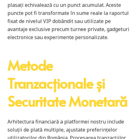
plasați echivalează cu un punct acumulat. Aceste
puncte pot fi transformate în sume reale la raportul
fixat de nivelul VIP dobândit sau utilizate pe
avantaje exclusive precum turnee private, gadgeturi
electronice sau experimente personalizate.
Metode
Tranzacționale și
Securitate Monetară
Arhitectura financiară a platformei nostru include
soluții de plată multiple, ajustate preferințelor
utilizatorilor din România. Procesarea tranzacțiilor