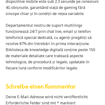
dispozitive mobile este sub 2.3 secunde pe conexiuni
4G obișnuite, garantând viață de gaming fără
sincope chiar și în condiții de rețea variabile.
Departamentul nostru de suport multilingv
funcționează 24/7 prin chat live, email și telefon
telefonică special dedicată, cu agenți pregătiți să
rezolve 87% din întrebări în prima interacțiune.
Biblioteca de knowledge digitală conține peste 150
de materiale detaliate care tratează aspecte
tehnologice, de procedură și legale, updatate în
fiecare lună conform modificărilor legale.
Schreibe einen Kommentar
Deine E-Mail-Adresse wird nicht veröffentlicht.
Erforderliche Felder sind mit
*
markiert