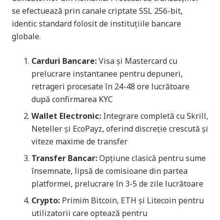
se efectuează prin canale criptate SSL 256-bit,
identic standard folosit de instituțiile bancare
globale.
Carduri Bancare:
Visa și Mastercard cu
prelucrare instantanee pentru depuneri,
retrageri procesate în 24-48 ore lucrătoare
după confirmarea KYC
Wallet Electronic:
Integrare completă cu Skrill,
Neteller și EcoPayz, oferind discreție crescută și
viteze maxime de transfer
Transfer Bancar:
Opțiune clasică pentru sume
însemnate, lipsă de comisioane din partea
platformei, prelucrare în 3-5 de zile lucrătoare
Crypto:
Primim Bitcoin, ETH și Litecoin pentru
utilizatorii care optează pentru