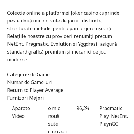
Colecția online a platformei Joker casino cuprinde
peste două mii opt sute de jocuri distincte,
structurate metodic pentru parcurgere ușoară.
Relațiile noastre cu provideri renumiți precum
NetEnt, Pragmatic, Evolution și Yggdrasil asigură
standard grafică premium și mecanici de joc
moderne.
Categorie de Game
Număr de Game-uri
Return to Player Average
Furnizori Majori
Aparate
o mie
96,2%
Pragmatic
Video
nouă
Play, NetEnt,
sute
PlaynGO
cincizeci