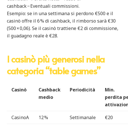
cashback − Eventuali commissioni.
Esempio: se in una settimana si perdono €500 e il
casinò offre il 6 % di cashback, il rimborso sarà €30
(500 × 0,06). Se il casinò trattiene €2 di commissione,
il guadagno reale è €28.
I casinò più generosi nella
categoria “table games”
Casinò
Cashback
Periodicità
Min.
medio
perdita p
attivazio
CasinoA
12 %
Settimanale
€20