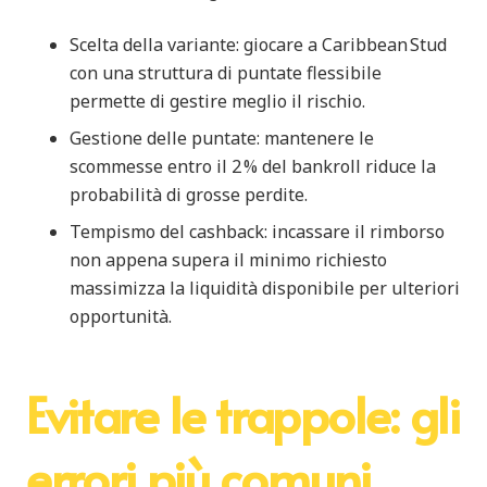
Scelta della variante: giocare a Caribbean Stud
con una struttura di puntate flessibile
permette di gestire meglio il rischio.
Gestione delle puntate: mantenere le
scommesse entro il 2 % del bankroll riduce la
probabilità di grosse perdite.
Tempismo del cashback: incassare il rimborso
non appena supera il minimo richiesto
massimizza la liquidità disponibile per ulteriori
opportunità.
Evitare le trappole: gli
errori più comuni