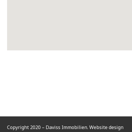
Copyright 2020 – Daviss Immobilien. Website design