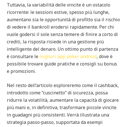
Tuttavia, la variabilità delle vincite è un ostacolo
ricorrente: le sessioni estive, spesso più lunghe,
aumentano sia le opportunità di profitto sia il rischio
di vedere il bankroll erodersi rapidamente. Per chi
vuole godersi il sole senza temere di finire a corto di
crediti, la risposta risiede in una gestione più
intelligente del denaro. Un ottimo punto di partenza
è consultare le
migliori app poker android
, dove è
possibile trovare guide pratiche e consigli su bonus
e promozioni.
Nel resto dell’articolo esploreremo come il cashback,
introdotto come “cuscinetto” di sicurezza, possa
ridurre la volatilità, aumentare la capacità di giocare
più mani e, in definitiva, trasformare piccole vincite
in guadagni più consistenti. Verrà illustrata una
strategia passo‑passo, supportata da esempi