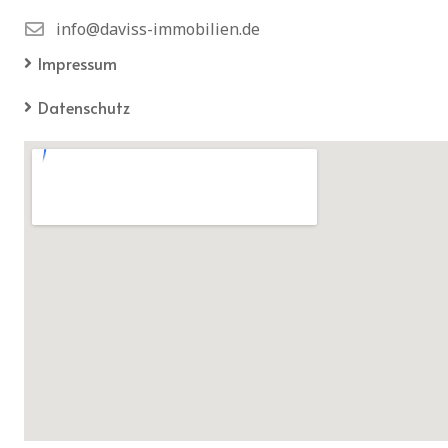
info@daviss-immobilien.de
Impressum
Datenschutz