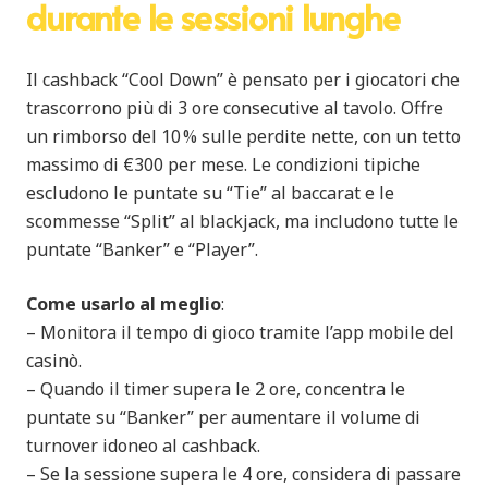
durante le sessioni lunghe
Il cashback “Cool Down” è pensato per i giocatori che
trascorrono più di 3 ore consecutive al tavolo. Offre
un rimborso del 10 % sulle perdite nette, con un tetto
massimo di €300 per mese. Le condizioni tipiche
escludono le puntate su “Tie” al baccarat e le
scommesse “Split” al blackjack, ma includono tutte le
puntate “Banker” e “Player”.
Come usarlo al meglio
:
– Monitora il tempo di gioco tramite l’app mobile del
casinò.
– Quando il timer supera le 2 ore, concentra le
puntate su “Banker” per aumentare il volume di
turnover idoneo al cashback.
– Se la sessione supera le 4 ore, considera di passare