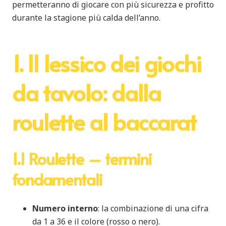
permetteranno di giocare con più sicurezza e profitto
durante la stagione più calda dell’anno.
1. Il lessico dei giochi
da tavolo: dalla
roulette al baccarat
1.1 Roulette – termini
fondamentali
Numero interno
: la combinazione di una cifra
da 1 a 36 e il colore (rosso o nero).