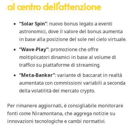
al centro dell’attenzione
“Solar Spin”
: nuovo bonus legato a eventi
astronomici, dove il valore del bonus aumenta
in base alla posizione del sole nel cielo virtuale.
“Wave‑Play”
: promozione che offre
moltiplicatori dinamici in base al volume di
traffico su piattaforme di streaming.
“Meta‑Banker”
: variante di baccarat in realtà
aumentata con commissioni variabili a seconda
della volatilità del mercato crypto.
Per rimanere aggiornati, è consigliabile monitorare
fonti come Niramontana, che aggrega notizie su
innovazioni tecnologiche e cambi normativi.