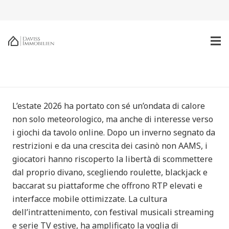
L’estate 2026 ha portato con sé un’ondata di calore
non solo meteorologico, ma anche di interesse verso
i giochi da tavolo online. Dopo un inverno segnato da
restrizioni e da una crescita dei casinò non AAMS, i
giocatori hanno riscoperto la libertà di scommettere
dal proprio divano, scegliendo roulette, blackjack e
baccarat su piattaforme che offrono RTP elevati e
interfacce mobile ottimizzate. La cultura
dell’intrattenimento, con festival musicali streaming
e serie TV estive, ha amplificato la voglia di