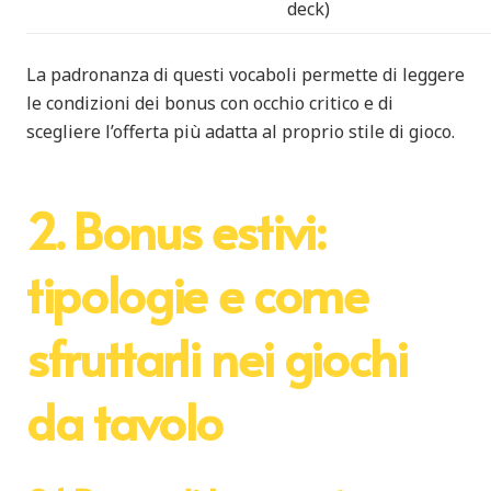
deck)
La padronanza di questi vocaboli permette di leggere
le condizioni dei bonus con occhio critico e di
scegliere l’offerta più adatta al proprio stile di gioco.
2. Bonus estivi:
tipologie e come
sfruttarli nei giochi
da tavolo