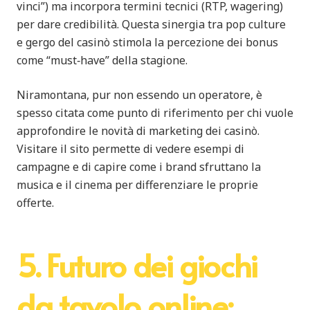
vinci”) ma incorpora termini tecnici (RTP, wagering)
per dare credibilità. Questa sinergia tra pop culture
e gergo del casinò stimola la percezione dei bonus
come “must‑have” della stagione.
Niramontana, pur non essendo un operatore, è
spesso citata come punto di riferimento per chi vuole
approfondire le novità di marketing dei casinò.
Visitare il sito permette di vedere esempi di
campagne e di capire come i brand sfruttano la
musica e il cinema per differenziare le proprie
offerte.
5. Futuro dei giochi
da tavolo online: