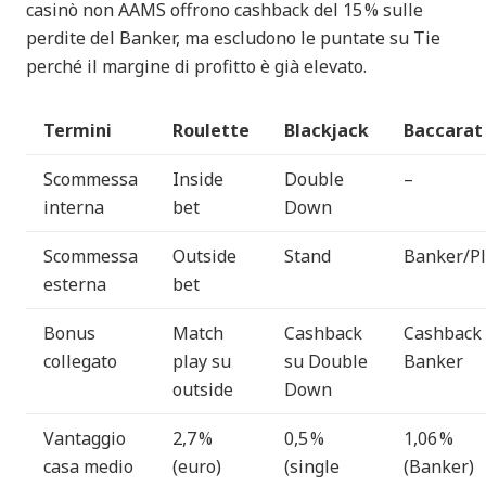
casinò non AAMS offrono cashback del 15 % sulle
perdite del Banker, ma escludono le puntate su Tie
perché il margine di profitto è già elevato.
Termini
Roulette
Blackjack
Baccarat
Scommessa
Inside
Double
–
interna
bet
Down
Scommessa
Outside
Stand
Banker/Pl
esterna
bet
Bonus
Match
Cashback
Cashback
collegato
play su
su Double
Banker
outside
Down
Vantaggio
2,7 %
0,5 %
1,06 %
casa medio
(euro)
(single
(Banker)