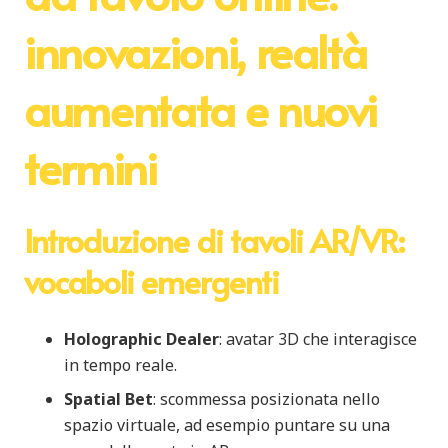
innovazioni, realtà
aumentata e nuovi
termini
Introduzione di tavoli AR/VR:
vocaboli emergenti
Holographic Dealer
: avatar 3D che interagisce
in tempo reale.
Spatial Bet
: scommessa posizionata nello
spazio virtuale, ad esempio puntare su una