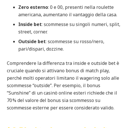
Zero esterno
: 0 e 00, presenti nella roulette
americana, aumentano il vantaggio della casa.
Inside bet
: scommesse su singoli numeri, split,
street, corner.
Outside bet
: scommesse su rosso/nero,
pari/dispari, dozzine.
Comprendere la differenza tra inside e outside bet è
cruciale quando si attivano bonus di match play,
perché molti operatori limitano il wagering solo alle
scommesse “outside”. Per esempio, il bonus
“Sunshine” di un casinò online esteri richiede che il
70 % del valore del bonus sia scommesso su
scommesse esterne per essere considerato valido.