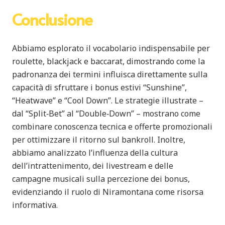
Conclusione
Abbiamo esplorato il vocabolario indispensabile per
roulette, blackjack e baccarat, dimostrando come la
padronanza dei termini influisca direttamente sulla
capacità di sfruttare i bonus estivi “Sunshine”,
“Heatwave” e “Cool Down”. Le strategie illustrate –
dal “Split‑Bet” al “Double‑Down” – mostrano come
combinare conoscenza tecnica e offerte promozionali
per ottimizzare il ritorno sul bankroll. Inoltre,
abbiamo analizzato l’influenza della cultura
dell’intrattenimento, dei livestream e delle
campagne musicali sulla percezione dei bonus,
evidenziando il ruolo di Niramontana come risorsa
informativa.