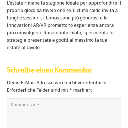
L’estate rimane la stagione ideale per approfondire il
proprio gioco da tavolo online: il clima caldo invita a
lunghe sessioni, i bonus sono più generosi e le
innovazioni AR/VR promettono esperienze ancora
più coinvolgenti. Rimani informato, sperimenta le
strategie presentate e goditi al massimo la tua
estate al tavolo.
Schreibe einen Kommentar
Deine E-Mail-Adresse wird nicht veröffentlicht.
Erforderliche Felder sind mit
*
markiert