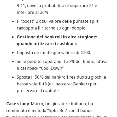
9‑11, dove la probabilità di superare 21 è
inferiore al 30 %.
Il “boost” 2 x sul valore delle puntate split
raddoppia il ritorno su ogni doppio.
Gestione del bankroll in alta stagione:
quando utilizzare i cashback
Imposta un limite giornaliero di €200.
Se le perdite superano il 30 % del limite, attiva
il cashback “Cool Down”.
Sposta il 50 % del bankroll residuo su giochi a
bassa volatilità (es. baccarat Banker) per
preservare il capitale.
Case study
: Marco, un giocatore italiano, ha
combinato il metodo “Split‑Bet” con il bonus