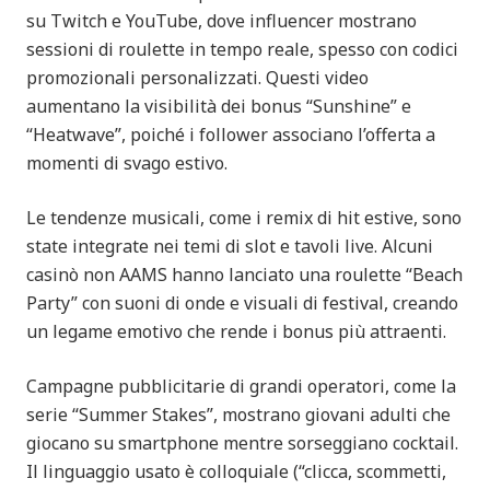
su Twitch e YouTube, dove influencer mostrano
sessioni di roulette in tempo reale, spesso con codici
promozionali personalizzati. Questi video
aumentano la visibilità dei bonus “Sunshine” e
“Heatwave”, poiché i follower associano l’offerta a
momenti di svago estivo.
Le tendenze musicali, come i remix di hit estive, sono
state integrate nei temi di slot e tavoli live. Alcuni
casinò non AAMS hanno lanciato una roulette “Beach
Party” con suoni di onde e visuali di festival, creando
un legame emotivo che rende i bonus più attraenti.
Campagne pubblicitarie di grandi operatori, come la
serie “Summer Stakes”, mostrano giovani adulti che
giocano su smartphone mentre sorseggiano cocktail.
Il linguaggio usato è colloquiale (“clicca, scommetti,