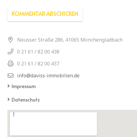
KOMMENTAR ABSCHICKEN
Neusser Straße 286, 41065 Mönchengladbach
0 21 61 / 82 00 438
0 21 61 / 82 00 437
info@daviss-immobilien.de
Impressum
Datenschutz