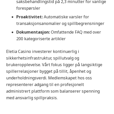
saksbehandlingstid på 2,3 minutter for vanlige
forespørsler
Proaktivitet:
Automatiske varsler for
transaksjonsanomalier og spillbegrensninger
Dokumentasjon:
Omfattende FAQ med over
200 kategoriserte artikler
Eletia Casino investerer kontinuerlig i
sikkerhetsinfrastruktur, spillutvalg og
brukeropplevelse. Vårt fokus ligger på langsiktige
spillerrelasjoner bygget på tillit, åpenhet og
underholdningsverdi. Medlemskapet hos oss
representerer adgang til en profesjonelt
administrert plattform som balanserer spenning
med ansvarlig spillpraksis.