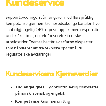
Kundeservice
Supportavdelingen vår fungerer med flerspråklig
kompetanse gjennom tre hovedsakelige kanaler: live
chat tilgjengelig 24/7, e-postsupport med responstid
under fire timer, og telefonservice i norske
arbeidstider. Teamet består av erfarne eksperter
som håndterer alt fra tekniske spørsmål til
regulatoriske avklaringer.
Kundeservicens Kjerneverdier
Tilgjengelighet:
Døgnkontinuerlig chat-støtte
på norsk, svensk og engelsk
Kompetanse:
Gjennomsnittlig