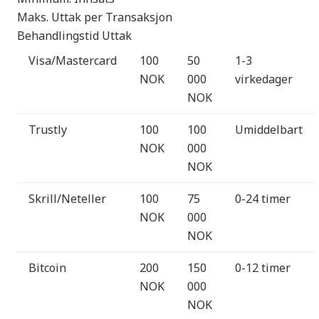
Maks. Uttak per Transaksjon
Behandlingstid Uttak
Visa/Mastercard
100
50
1-3
NOK
000
virkedager
NOK
Trustly
100
100
Umiddelbart
NOK
000
NOK
Skrill/Neteller
100
75
0-24 timer
NOK
000
NOK
Bitcoin
200
150
0-12 timer
NOK
000
NOK