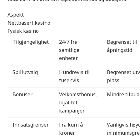
Aspekt
Nettbasert kasino
Fysisk kasino
Tilgjengelighet
24/7 fra
Begrenset til
samtlige
åpningstid
enheter
Spillutvalg
Hundrevis til
Begrenset utv
tusenvis
plass
Bonuser
Velkomstbonus,
Mindre tilbud
lojalitet,
kampanjer
Innsatsgrenser
Fra kun få
Vanligvis høy
kroner
minimumsgre