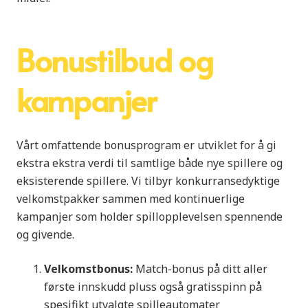
Bonustilbud og
kampanjer
Vårt omfattende bonusprogram er utviklet for å gi
ekstra ekstra verdi til samtlige både nye spillere og
eksisterende spillere. Vi tilbyr konkurransedyktige
velkomstpakker sammen med kontinuerlige
kampanjer som holder spillopplevelsen spennende
og givende.
Velkomstbonus:
Match-bonus på ditt aller
første innskudd pluss også gratisspinn på
spesifikt utvalgte spilleautomater