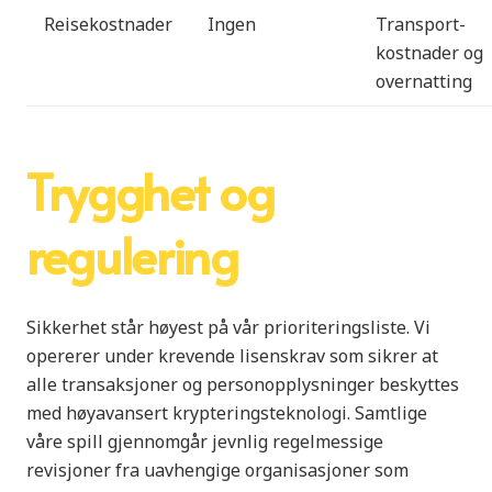
Reisekostnader
Ingen
Transport-
kostnader og
overnatting
Trygghet og
regulering
Sikkerhet står høyest på vår prioriteringsliste. Vi
opererer under krevende lisenskrav som sikrer at
alle transaksjoner og personopplysninger beskyttes
med høyavansert krypteringsteknologi. Samtlige
våre spill gjennomgår jevnlig regelmessige
revisjoner fra uavhengige organisasjoner som