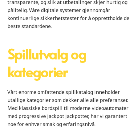
transparente, og slik at utbetalinger skjer hurtig og
pålitelig. Våre digitale systemer gjennomgår
kontinuerlige sikkerhetstester for å opprettholde de
beste standardene.
Spillutvalg og
kategorier
Vårt enorme omfattende spillkatalog inneholder
utallige kategorier som dekker alle alle preferanser.
Med klassiske bordspill til moderne videoautomater
med progressive jackpot jackpotter, har vi garantert
noe for enhver smak og erfaringsnivå.