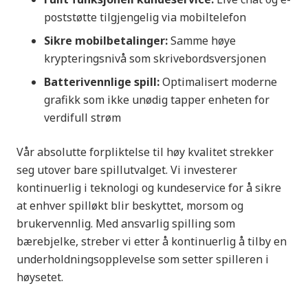
poststøtte tilgjengelig via mobiltelefon
Sikre mobilbetalinger:
Samme høye
krypteringsnivå som skrivebordsversjonen
Batterivennlige spill:
Optimalisert moderne
grafikk som ikke unødig tapper enheten for
verdifull strøm
Vår absolutte forpliktelse til høy kvalitet strekker
seg utover bare spillutvalget. Vi investerer
kontinuerlig i teknologi og kundeservice for å sikre
at enhver spilløkt blir beskyttet, morsom og
brukervennlig. Med ansvarlig spilling som
bærebjelke, streber vi etter å kontinuerlig å tilby en
underholdningsopplevelse som setter spilleren i
høysetet.