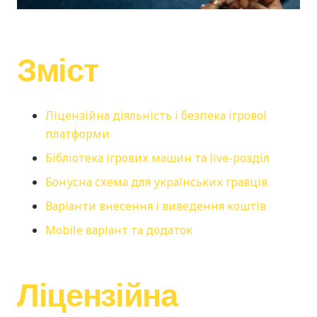
Зміст
Ліцензійна діяльність і безпека ігрової
платформи
Бібліотека ігрових машин та live-розділ
Бонусна схема для українських гравців
Варіанти внесення і виведення коштів
Mobile варіант та додаток
Ліцензійна