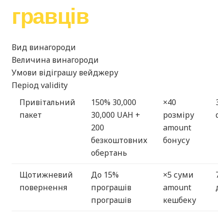
гравців
Вид винагороди
Величина винагороди
Умови відіграшу вейджеру
Період validity
Привітальний
150% 30,000
×40
пакет
30,000 UAH +
розміру
200
amount
безкоштовних
бонусу
обертань
Щотижневий
До 15%
×5 суми
повернення
програшів
amount
програшів
кешбеку