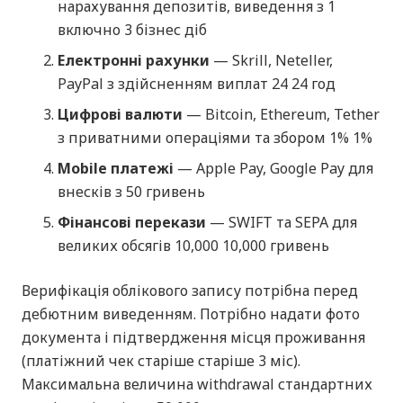
нарахування депозитів, виведення з 1
включно 3 бізнес діб
Електронні рахунки
— Skrill, Neteller,
PayPal з здійсненням виплат 24 24 год
Цифрові валюти
— Bitcoin, Ethereum, Tether
з приватними операціями та збором 1% 1%
Mobile платежі
— Apple Pay, Google Pay для
внесків з 50 гривень
Фінансові перекази
— SWIFT та SEPA для
великих обсягів 10,000 10,000 гривень
Верифікація облікового запису потрібна перед
дебютним виведенням. Потрібно надати фото
документа і підтвердження місця проживання
(платіжний чек старіше старіше 3 міс).
Максимальна величина withdrawal стандартних