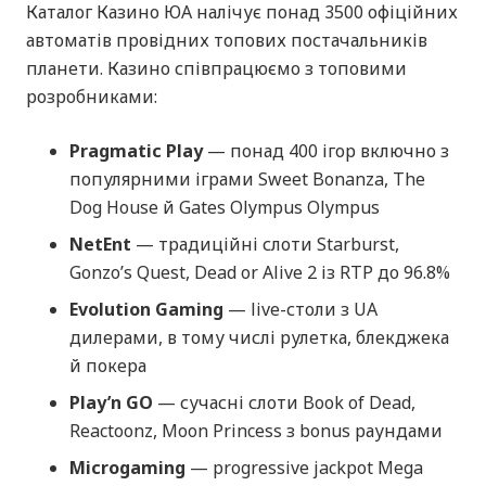
Каталог Казино ЮА налічує понад 3500 офіційних
автоматів провідних топових постачальників
планети. Казино співпрацюємо з топовими
розробниками:
Pragmatic Play
— понад 400 ігор включно з
популярними іграми Sweet Bonanza, The
Dog House й Gates Olympus Olympus
NetEnt
— традиційні слоти Starburst,
Gonzo’s Quest, Dead or Alive 2 із RTP до 96.8%
Evolution Gaming
— live-столи з UA
дилерами, в тому числі рулетка, блекджека
й покера
Play’n GO
— сучасні слоти Book of Dead,
Reactoonz, Moon Princess з bonus раундами
Microgaming
— progressive jackpot Mega