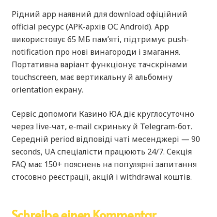
Рідний app наявний для download офіційний
official ресурс (APK-архів ОС Android). App
використовує 65 МБ пам’яті, підтримує push-
notification про нові винагороди і змагання.
Портативна варіант функціонує тачскрінами
touchscreen, має вертикальну й альбомну
orientation екрану.
Сервіс допомоги Казино ЮА діє круглосуточно
через live-чат, e-mail скриньку й Telegram-бот.
Середній period відповіді чаті месенджері — 90
seconds, UA спеціалісти працюють 24/7. Секція
FAQ має 150+ пояснень на популярні запитання
стосовно реєстрації, акцій і withdrawal коштів.
Schreibe einen Kommentar