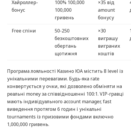
Хайроллер-
100% 100,000
×35 від
бонус
100,000
amount
гривень
бонусу
Free спіни
50-250
×30
безкоштовних
виграшу
обертань
виграних
щотижня
коштів
Програма лояльності Казино ЮА містить 8 level із
унікальними перевагами. Будь-яка rate
конвертується у очки, які дозволено обміняти на
реальні money за співвідношенні 100:1. VIP-гравці
мають індивідуального account manager, fast
виведення протягом 6 годин і унікальні
tournaments із призовими фондами включно
1,000,000 гривень.