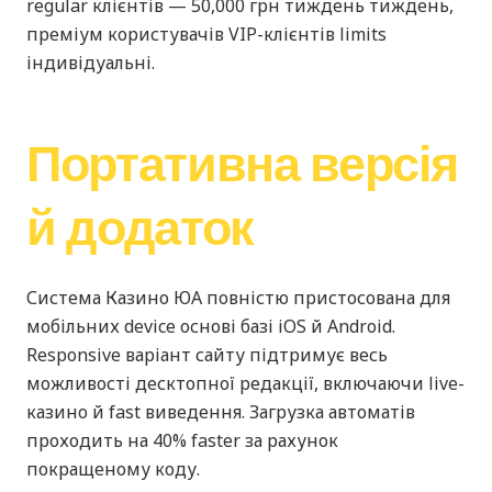
regular клієнтів — 50,000 грн тиждень тиждень,
преміум користувачів VIP-клієнтів limits
індивідуальні.
Портативна версія
й додаток
Система Казино ЮА повністю пристосована для
мобільних device основі базі iOS й Android.
Responsive варіант сайту підтримує весь
можливості десктопної редакції, включаючи live-
казино й fast виведення. Загрузка автоматів
проходить на 40% faster за рахунок
покращеному коду.