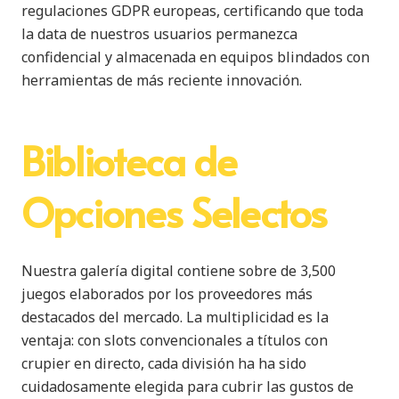
regulaciones GDPR europeas, certificando que toda
la data de nuestros usuarios permanezca
confidencial y almacenada en equipos blindados con
herramientas de más reciente innovación.
Biblioteca de
Opciones Selectos
Nuestra galería digital contiene sobre de 3,500
juegos elaborados por los proveedores más
destacados del mercado. La multiplicidad es la
ventaja: con slots convencionales a títulos con
crupier en directo, cada división ha ha sido
cuidadosamente elegida para cubrir las gustos de