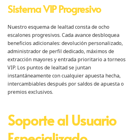
Sistema VIP Progresivo
Nuestro esquema de lealtad consta de ocho
escalones progresivos. Cada avance desbloquea
beneficios adicionales: devolución personalizado,
administrador de perfil dedicado, máximos de
extracción mayores y entrada prioritario a torneos
VIP. Los puntos de lealtad se juntan
instantáneamente con cualquier apuesta hecha,
intercambiables después por saldos de apuesta o
premios exclusivos.
Soporte al Usuario
Especializado