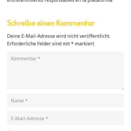
Schreibe einen Kommentar
Deine E-Mail-Adresse wird nicht veröffentlicht.
Erforderliche Felder sind mit
*
markiert