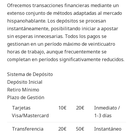
Ofrecemos transacciones financieras mediante un
extenso conjunto de métodos adaptadas al mercado
hispanohablante. Los depósitos se procesan
instantáneamente, posibilitando iniciar a apostar
sin esperas innecesarias. Todos los pagos se
gestionan en un período máximo de veinticuatro
horas de trabajo, aunque frecuentemente se
completan en períodos significativamente reducidos.
Sistema de Depósito
Depósito Inicial
Retiro Mínimo
Plazo de Gestión
Tarjetas
10€
20€
Inmediato /
Visa/Mastercard
1-3 días
Transferencia
20€
50€
Instantáneo