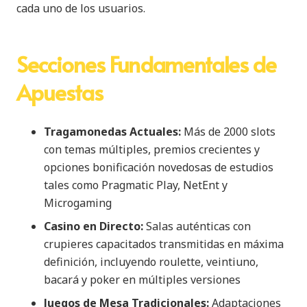
cada uno de los usuarios.
Secciones Fundamentales de
Apuestas
Tragamonedas Actuales:
Más de 2000 slots
con temas múltiples, premios crecientes y
opciones bonificación novedosas de estudios
tales como Pragmatic Play, NetEnt y
Microgaming
Casino en Directo:
Salas auténticas con
crupieres capacitados transmitidas en máxima
definición, incluyendo roulette, veintiuno,
bacará y poker en múltiples versiones
Juegos de Mesa Tradicionales:
Adaptaciones