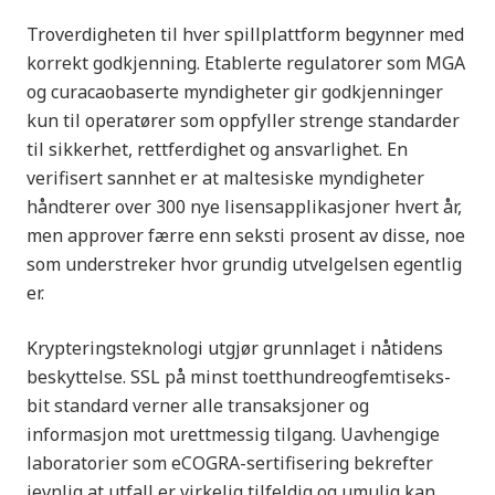
Troverdigheten til hver spillplattform begynner med
korrekt godkjenning. Etablerte regulatorer som MGA
og curacaobaserte myndigheter gir godkjenninger
kun til operatører som oppfyller strenge standarder
til sikkerhet, rettferdighet og ansvarlighet. En
verifisert sannhet er at maltesiske myndigheter
håndterer over 300 nye lisensapplikasjoner hvert år,
men approver færre enn seksti prosent av disse, noe
som understreker hvor grundig utvelgelsen egentlig
er.
Krypteringsteknologi utgjør grunnlaget i nåtidens
beskyttelse. SSL på minst toetthundreogfemtiseks-
bit standard verner alle transaksjoner og
informasjon mot urettmessig tilgang. Uavhengige
laboratorier som eCOGRA-sertifisering bekrefter
jevnlig at utfall er virkelig tilfeldig og umulig kan