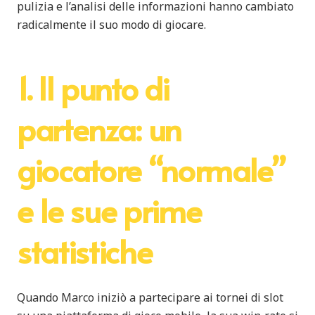
pulizia e l’analisi delle informazioni hanno cambiato
radicalmente il suo modo di giocare.
1. Il punto di
partenza: un
giocatore “normale”
e le sue prime
statistiche
Quando Marco iniziò a partecipare ai tornei di slot