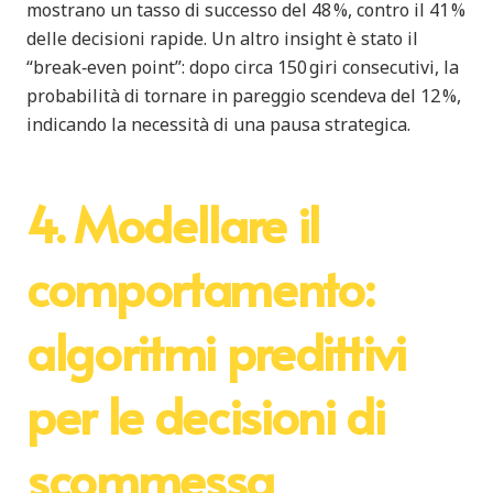
mostrano un tasso di successo del 48 %, contro il 41 %
delle decisioni rapide. Un altro insight è stato il
“break‑even point”: dopo circa 150 giri consecutivi, la
probabilità di tornare in pareggio scendeva del 12 %,
indicando la necessità di una pausa strategica.
4. Modellare il
comportamento:
algoritmi predittivi
per le decisioni di
scommessa