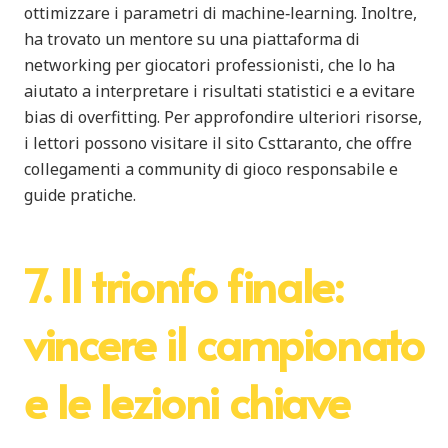
ottimizzare i parametri di machine‑learning. Inoltre,
ha trovato un mentore su una piattaforma di
networking per giocatori professionisti, che lo ha
aiutato a interpretare i risultati statistici e a evitare
bias di overfitting. Per approfondire ulteriori risorse,
i lettori possono visitare il sito Csttaranto, che offre
collegamenti a community di gioco responsabile e
guide pratiche.
7. Il trionfo finale:
vincere il campionato
e le lezioni chiave