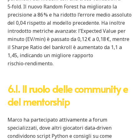
5‑fold. Il nuovo Random Forest ha migliorato la
precisione a 86 % e ha ridotto l’errore medio assoluto
del 0,04 rispetto al modello precedente. Ha inoltre
introdotto metriche avanzate: l’Expected Value per
minuto (EV/min) è passato da 0,12 € a 0,18 €, mentre
il Sharpe Ratio del bankroll è aumentato da 1,1 a
1,45, indicando un migliore rapporto
rischio‑rendimento.
6.1. Il ruolo delle community e
del mentorship
Marco ha partecipato attivamente a forum
specializzati, dove altri giocatori data‑driven
condividono script Python e consigli su come