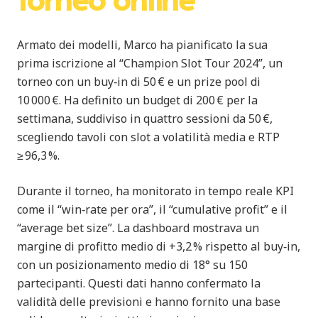
Armato dei modelli, Marco ha pianificato la sua
prima iscrizione al “Champion Slot Tour 2024”, un
torneo con un buy‑in di 50 € e un prize pool di
10 000 €. Ha definito un budget di 200 € per la
settimana, suddiviso in quattro sessioni da 50 €,
scegliendo tavoli con slot a volatilità media e RTP
≥ 96,3 %.
Durante il torneo, ha monitorato in tempo reale KPI
come il “win‑rate per ora”, il “cumulative profit” e il
“average bet size”. La dashboard mostrava un
margine di profitto medio di +3,2 % rispetto al buy‑in,
con un posizionamento medio di 18° su 150
partecipanti. Questi dati hanno confermato la
validità delle previsioni e hanno fornito una base