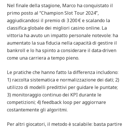
Nel finale della stagione, Marco ha conquistato il
primo posto al “Champion Slot Tour 2024”,
aggiudicandosi il premio di 3 200 € e scalando la
classifica globale dei migliori casino online. La
vittoria ha avuto un impatto personale notevole: ha
aumentato la sua fiducia nella capacità di gestire il
bankroll e lo ha spinto a considerare il data‑driven
come una carriera a tempo pieno.
Le pratiche che hanno fatto la differenza includono:
1) raccolta sistematica e normalizzazione dei dati; 2)
utilizzo di modelli predittivi per guidare le puntate;
3) monitoraggio continuo dei KPI durante le
competizioni; 4) feedback loop per aggiornare
costantemente gli algoritmi.
Per altri giocatori, il metodo è scalabile: basta partire