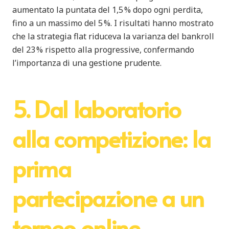
aumentato la puntata del 1,5 % dopo ogni perdita,
fino a un massimo del 5 %. I risultati hanno mostrato
che la strategia flat riduceva la varianza del bankroll
del 23 % rispetto alla progressive, confermando
l’importanza di una gestione prudente.
5. Dal laboratorio
alla competizione: la
prima
partecipazione a un
torneo online