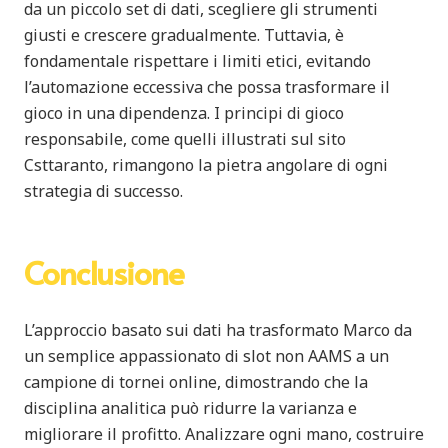
da un piccolo set di dati, scegliere gli strumenti
giusti e crescere gradualmente. Tuttavia, è
fondamentale rispettare i limiti etici, evitando
l’automazione eccessiva che possa trasformare il
gioco in una dipendenza. I principi di gioco
responsabile, come quelli illustrati sul sito
Csttaranto, rimangono la pietra angolare di ogni
strategia di successo.
Conclusione
L’approccio basato sui dati ha trasformato Marco da
un semplice appassionato di slot non AAMS a un
campione di tornei online, dimostrando che la
disciplina analitica può ridurre la varianza e
migliorare il profitto. Analizzare ogni mano, costruire