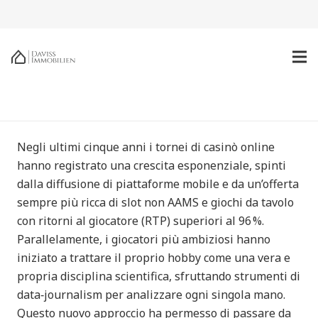
Negli ultimi cinque anni i tornei di casinò online
hanno registrato una crescita esponenziale, spinti
dalla diffusione di piattaforme mobile e da un’offerta
sempre più ricca di slot non AAMS e giochi da tavolo
con ritorni al giocatore (RTP) superiori al 96 %.
Parallelamente, i giocatori più ambiziosi hanno
iniziato a trattare il proprio hobby come una vera e
propria disciplina scientifica, sfruttando strumenti di
data‑journalism per analizzare ogni singola mano.
Questo nuovo approccio ha permesso di passare da