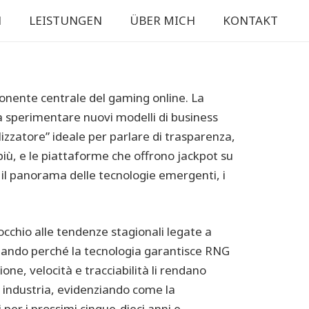
N
LEISTUNGEN
ÜBER MICH
KONTAKT
mponente centrale del gaming online. La
a sperimentare nuovi modelli di business
alizzatore” ideale per parlare di trasparenza,
 più, e le piattaforme che offrono jackpot su
 il panorama delle tecnologie emergenti, i
 occhio alle tendenze stagionali legate a
egando perché la tecnologia garantisce RNG
ne, velocità e tracciabilità li rendano
a industria, evidenziando come la
per i prossimi cinque‑dieci anni e