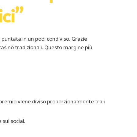
ici”
puntata in un pool condiviso. Grazie
i casinò tradizionali. Questo margine più
 il premio viene diviso proporzionalmente tra i
 sui social.