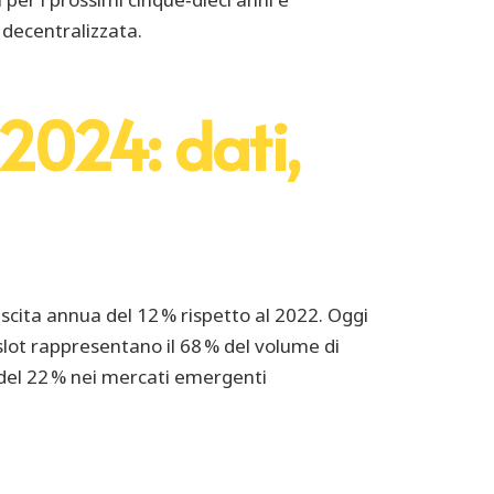
decentralizzata.
 2024: dati,
rescita annua del 12 % rispetto al 2022. Oggi
 slot rappresentano il 68 % del volume di
del 22 % nei mercati emergenti