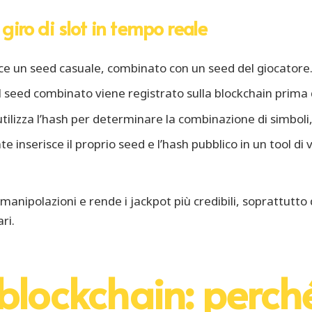
n giro di slot in tempo reale
isce un seed casuale, combinato con un seed del giocatore
l seed combinato viene registrato sulla blockchain prima d
 utilizza l’hash per determinare la combinazione di simboli
ente inserisce il proprio seed e l’hash pubblico in un tool di
nipolazioni e rende i jackpot più credibili, soprattutt
ri.
 blockchain: perch