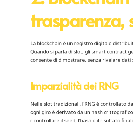
trasparenza, s
La blockchain è un registro digitale distribu
Quando si parla di slot, gli smart contract g
consente di dimostrare, senza rivelare dati s
Imparzialità dei RNG
Nelle slot tradizionali, l’RNG è controllato da 
ogni giro è derivato da un hash crittografic
ricontrollare il seed, l’hash e il risultato fin