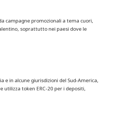
to da campagne promozionali a tema cuori,
lentino, soprattutto nei paesi dove le
 e in alcune giurisdizioni del Sud‑America,
ve utilizza token ERC‑20 per i depositi,