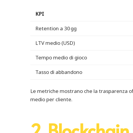
KPI
Retention a 30 gg
LTV medio (USD)
Tempo medio di gioco
Tasso di abbandono
Le metriche mostrano che la trasparenza offe
medio per cliente.
2. Blockchain 1