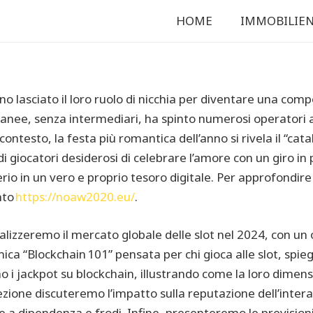
HOME
IMMOBILIE
nno lasciato il loro ruolo di nicchia per diventare una co
ntanee, senza intermediari, ha spinto numerosi operatori 
ontesto, la festa più romantica dell’anno si rivela il “cat
 di giocatori desiderosi di celebrare l’amore con un giro in
io in un vero e proprio tesoro digitale. Per approfondire
nto
https://noaw2020.eu/
.
 analizzeremo il mercato globale delle slot nel 2024, con un
ca “Blockchain 101” pensata per chi gioca alle slot, spi
 jackpot su blockchain, illustrando come la loro dimensio
ezione discuteremo l’impatto sulla reputazione dell’inter
e a dipendenza e frodi. Infine, presenteremo le previsioni 