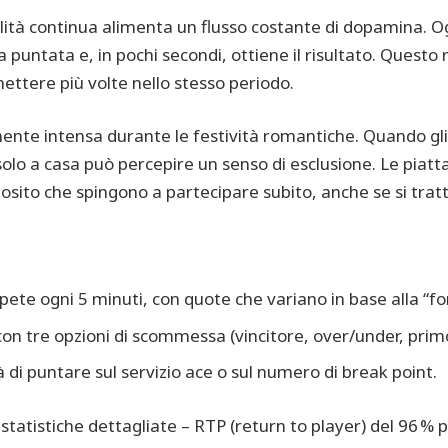
ilità continua alimenta un flusso costante di dopamina. O
a puntata e, in pochi secondi, ottiene il risultato. Questo
ettere più volte nello stesso periodo.
nte intensa durante le festività romantiche. Quando gli 
 è solo a casa può percepire un senso di esclusione. Le pi
sito che spingono a partecipare subito, anche se si tratt
ipete ogni 5 minuti, con quote che variano in base alla “fo
i con tre opzioni di scommessa (vincitore, over/under, pri
tà di puntare sul servizio ace o sul numero di break point.
tistiche dettagliate – RTP (return to player) del 96 % per 