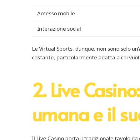
Accesso mobile
Interazione social
Le Virtual Sports, dunque, non sono solo un’a
costante, particolarmente adatta a chi vuol
2. Live Casino:
umana e il s
Il Live Casino porta il tradizionale tavolo 