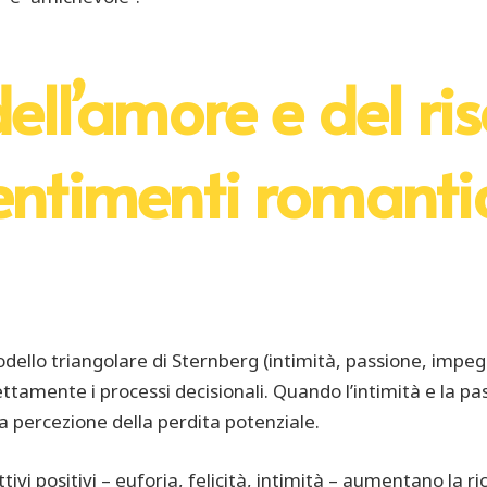
ell’amore e del ris
entimenti romantic
odello triangolare di Sternberg (intimità, passione, impe
tamente i processi decisionali. Quando l’intimità e la pas
 la percezione della perdita potenziale.
ttivi positivi – euforia, felicità, intimità – aumentano la r