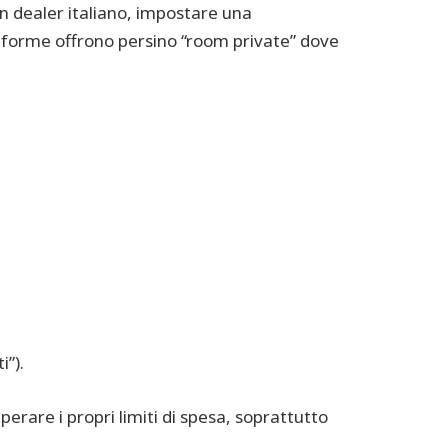
con dealer italiano, impostare una
aforme offrono persino “room private” dove
i”).
rare i propri limiti di spesa, soprattutto