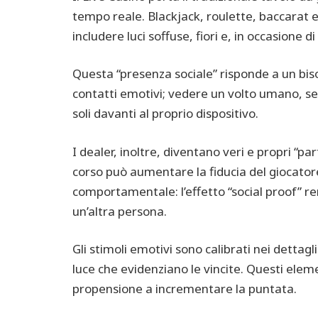
tempo reale. Blackjack, roulette, baccarat 
includere luci soffuse, fiori e, in occasione 
Questa “presenza sociale” risponde a un bis
contatti emotivi; vedere un volto umano, sen
soli davanti al proprio dispositivo.
I dealer, inoltre, diventano veri e propri “
corso può aumentare la fiducia del giocator
comportamentale: l’effetto “social proof” re
un’altra persona.
Gli stimoli emotivi sono calibrati nei dettagl
luce che evidenziano le vincite. Questi elem
propensione a incrementare la puntata.