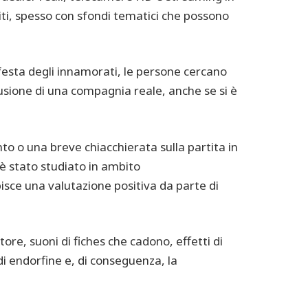
ti, spesso con sfondi tematici che possono
festa degli innamorati, le persone cercano
lusione di una compagnia reale, anche se si è
to o una breve chiacchierata sulla partita in
è stato studiato in ambito
isce una valutazione positiva da parte di
tore, suoni di fiches che cadono, effetti di
di endorfine e, di conseguenza, la