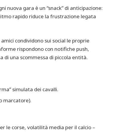
gni nuova gara è un “snack” di anticipazione:
 ritmo rapido riduce la frustrazione legata
amici condividono sui social le proprie
attaforme rispondono con notifiche push,
a di una scommessa di piccola entità.
rma” simulata dei cavalli.
mo marcatore).
le corse, volatilità media per il calcio –