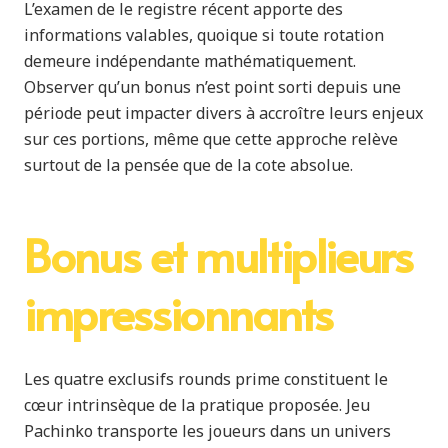
L’examen de le registre récent apporte des
informations valables, quoique si toute rotation
demeure indépendante mathématiquement.
Observer qu’un bonus n’est point sorti depuis une
période peut impacter divers à accroître leurs enjeux
sur ces portions, même que cette approche relève
surtout de la pensée que de la cote absolue.
Bonus et multiplieurs
impressionnants
Les quatre exclusifs rounds prime constituent le
cœur intrinsèque de la pratique proposée. Jeu
Pachinko transporte les joueurs dans un univers