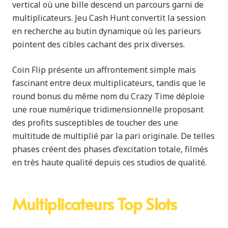
vertical où une bille descend un parcours garni de
multiplicateurs. Jeu Cash Hunt convertit la session
en recherche au butin dynamique où les parieurs
pointent des cibles cachant des prix diverses.
Coin Flip présente un affrontement simple mais
fascinant entre deux multiplicateurs, tandis que le
round bonus du même nom du Crazy Time déploie
une roue numérique tridimensionnelle proposant
des profits susceptibles de toucher des une
multitude de multiplié par la pari originale. De telles
phases créent des phases d’excitation totale, filmés
en très haute qualité depuis ces studios de qualité.
Multiplicateurs Top Slots