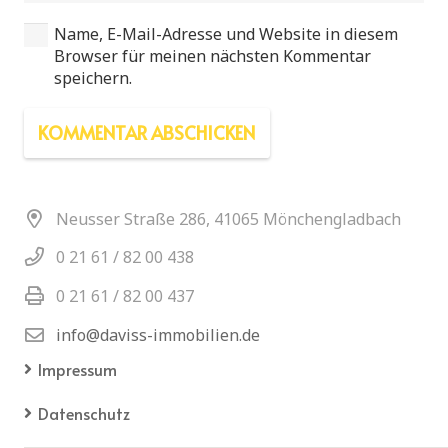
Name, E-Mail-Adresse und Website in diesem
Browser für meinen nächsten Kommentar
speichern.
KOMMENTAR ABSCHICKEN
Neusser Straße 286, 41065 Mönchengladbach
0 21 61 / 82 00 438
0 21 61 / 82 00 437
info@daviss-immobilien.de
Impressum
Datenschutz