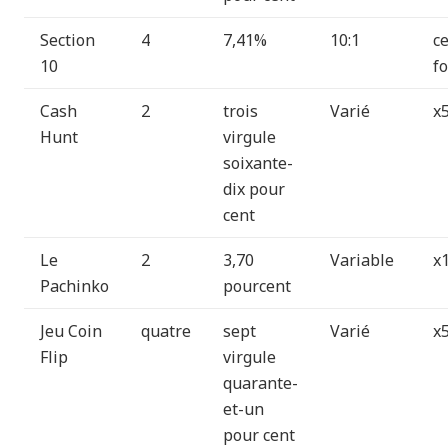
Section
4
7,41%
10:1
c
10
fo
Cash
2
trois
Varié
x
Hunt
virgule
soixante-
dix pour
cent
Le
2
3,70
Variable
x
Pachinko
pourcent
Jeu Coin
quatre
sept
Varié
x
Flip
virgule
quarante-
et-un
pour cent