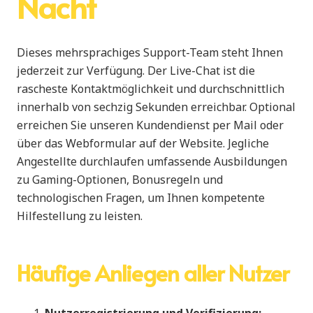
Nacht
Dieses mehrsprachiges Support-Team steht Ihnen
jederzeit zur Verfügung. Der Live-Chat ist die
rascheste Kontaktmöglichkeit und durchschnittlich
innerhalb von sechzig Sekunden erreichbar. Optional
erreichen Sie unseren Kundendienst per Mail oder
über das Webformular auf der Website. Jegliche
Angestellte durchlaufen umfassende Ausbildungen
zu Gaming-Optionen, Bonusregeln und
technologischen Fragen, um Ihnen kompetente
Hilfestellung zu leisten.
Häufige Anliegen aller Nutzer