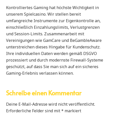
Kontrolliertes Gaming hat höchste Wichtigkeit in
unserem Spielcasino. Wir stellen bereit
umfangreiche Instrumente zur Eigenkontrolle an,
einschließlich Einzahlungslimits, Verlustgrenzen
und Session-Limits. Zusammenarbeit mit
Vereinigungen wie GamCare und BeGambleAware
unterstreichen dieses Hingabe für Kundenschutz.
Ihre individuellen Daten werden gemäß DSGVO
prozessiert und durch modernste Firewall-Systeme
geschützt, auf dass Sie man sich auf ein sicheres
Gaming-Erlebnis verlassen können.
Schreibe einen Kommentar
Deine E-Mail-Adresse wird nicht veröffentlicht.
Erforderliche Felder sind mit
*
markiert