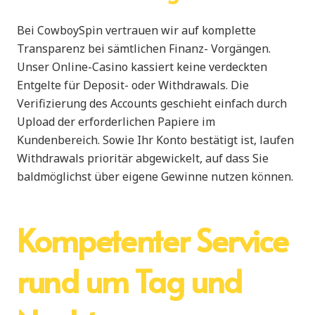
Bei CowboySpin vertrauen wir auf komplette
Transparenz bei sämtlichen Finanz- Vorgängen.
Unser Online-Casino kassiert keine verdeckten
Entgelte für Deposit- oder Withdrawals. Die
Verifizierung des Accounts geschieht einfach durch
Upload der erforderlichen Papiere im
Kundenbereich. Sowie Ihr Konto bestätigt ist, laufen
Withdrawals prioritär abgewickelt, auf dass Sie
baldmöglichst über eigene Gewinne nutzen können.
Kompetenter Service
rund um Tag und