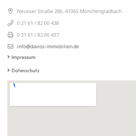
Neusser Straße 286, 41065 Mönchengladbach
0 21 61 / 82 00 438
0 21 61 / 82 00 437
info@daviss-immobilien.de
Impressum
Datenschutz