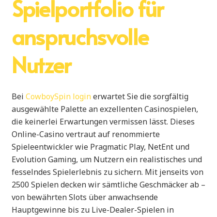
Spielportfolio für
anspruchsvolle
Nutzer
Bei
CowboySpin login
erwartet Sie die sorgfältig
ausgewählte Palette an exzellenten Casinospielen,
die keinerlei Erwartungen vermissen lässt. Dieses
Online-Casino vertraut auf renommierte
Spieleentwickler wie Pragmatic Play, NetEnt und
Evolution Gaming, um Nutzern ein realistisches und
fesselndes Spielerlebnis zu sichern. Mit jenseits von
2500 Spielen decken wir sämtliche Geschmäcker ab –
von bewährten Slots über anwachsende
Hauptgewinne bis zu Live-Dealer-Spielen in