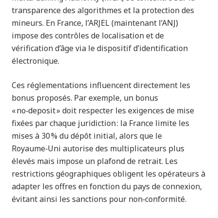
transparence des algorithmes et la protection des
mineurs. En France, l’ARJEL (maintenant l’ANJ)
impose des contrôles de localisation et de
vérification d’âge via le dispositif d’identification
électronique.
Ces réglementations influencent directement les
bonus proposés. Par exemple, un bonus
« no‑deposit » doit respecter les exigences de mise
fixées par chaque juridiction : la France limite les
mises à 30 % du dépôt initial, alors que le
Royaume‑Uni autorise des multiplicateurs plus
élevés mais impose un plafond de retrait. Les
restrictions géographiques obligent les opérateurs à
adapter les offres en fonction du pays de connexion,
évitant ainsi les sanctions pour non‑conformité.