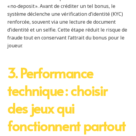
« no‑deposit ». Avant de créditer un tel bonus, le
système déclenche une vérification d’identité (KYC)
renforcée, souvent via une lecture de document
d’identité et un selfie. Cette étape réduit le risque de
fraude tout en conservant l’attrait du bonus pour le
joueur.
3. Performance
technique : choisir
des jeux qui
fonctionnent partout