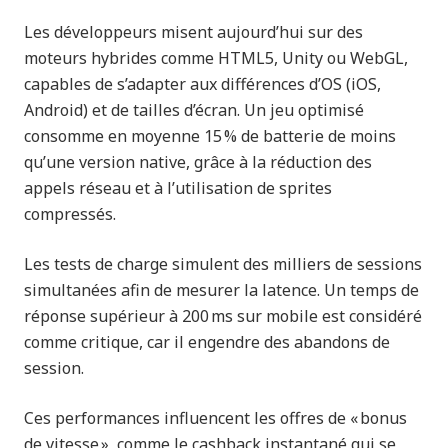
Les développeurs misent aujourd’hui sur des
moteurs hybrides comme HTML5, Unity ou WebGL,
capables de s’adapter aux différences d’OS (iOS,
Android) et de tailles d’écran. Un jeu optimisé
consomme en moyenne 15 % de batterie de moins
qu’une version native, grâce à la réduction des
appels réseau et à l’utilisation de sprites
compressés.
Les tests de charge simulent des milliers de sessions
simultanées afin de mesurer la latence. Un temps de
réponse supérieur à 200 ms sur mobile est considéré
comme critique, car il engendre des abandons de
session.
Ces performances influencent les offres de « bonus
de vitesse », comme le cashback instantané qui se