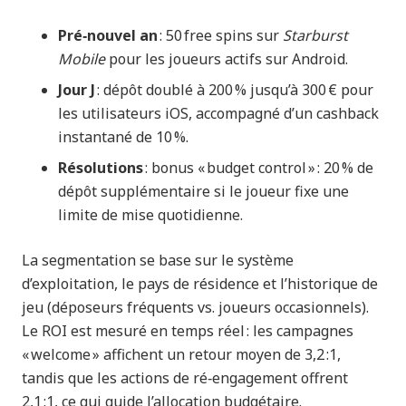
Pré‑nouvel an
: 50 free spins sur
Starburst
Mobile
pour les joueurs actifs sur Android.
Jour J
: dépôt doublé à 200 % jusqu’à 300 € pour
les utilisateurs iOS, accompagné d’un cashback
instantané de 10 %.
Résolutions
: bonus « budget control » : 20 % de
dépôt supplémentaire si le joueur fixe une
limite de mise quotidienne.
La segmentation se base sur le système
d’exploitation, le pays de résidence et l’historique de
jeu (déposeurs fréquents vs. joueurs occasionnels).
Le ROI est mesuré en temps réel : les campagnes
« welcome » affichent un retour moyen de 3,2 :1,
tandis que les actions de ré‑engagement offrent
2,1 :1, ce qui guide l’allocation budgétaire.