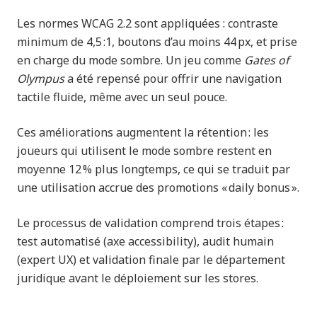
Les normes WCAG 2.2 sont appliquées : contraste
minimum de 4,5 :1, boutons d’au moins 44 px, et prise
en charge du mode sombre. Un jeu comme
Gates of
Olympus
a été repensé pour offrir une navigation
tactile fluide, même avec un seul pouce.
Ces améliorations augmentent la rétention : les
joueurs qui utilisent le mode sombre restent en
moyenne 12 % plus longtemps, ce qui se traduit par
une utilisation accrue des promotions « daily bonus ».
Le processus de validation comprend trois étapes :
test automatisé (axe accessibility), audit humain
(expert UX) et validation finale par le département
juridique avant le déploiement sur les stores.