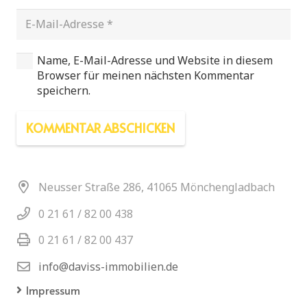
Name, E-Mail-Adresse und Website in diesem
Browser für meinen nächsten Kommentar
speichern.
KOMMENTAR ABSCHICKEN
Neusser Straße 286, 41065 Mönchengladbach
0 21 61 / 82 00 438
0 21 61 / 82 00 437
info@daviss-immobilien.de
Impressum