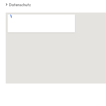
Datenschutz