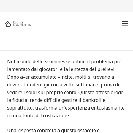
Nel mondo delle scommesse online il problema più
lamentato dai giocatori è la lentezza dei prelievi.
Dopo aver accumulato vincite, molti si trovano a
dover attendere giorni, a volte settimane, prima di
vedere i soldi sul proprio conto. Questa attesa erode
la fiducia, rende difficile gestire il bankroll e,
soprattutto, trasforma un’esperienza entusiasmante
in una fonte di frustrazione.
Una risposta concreta a questo ostacolo è