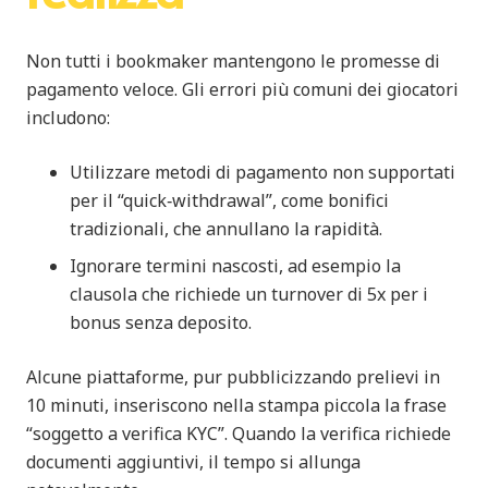
Non tutti i bookmaker mantengono le promesse di
pagamento veloce. Gli errori più comuni dei giocatori
includono:
Utilizzare metodi di pagamento non supportati
per il “quick‑withdrawal”, come bonifici
tradizionali, che annullano la rapidità.
Ignorare termini nascosti, ad esempio la
clausola che richiede un turnover di 5x per i
bonus senza deposito.
Alcune piattaforme, pur pubblicizzando prelievi in
10 minuti, inseriscono nella stampa piccola la frase
“soggetto a verifica KYC”. Quando la verifica richiede
documenti aggiuntivi, il tempo si allunga