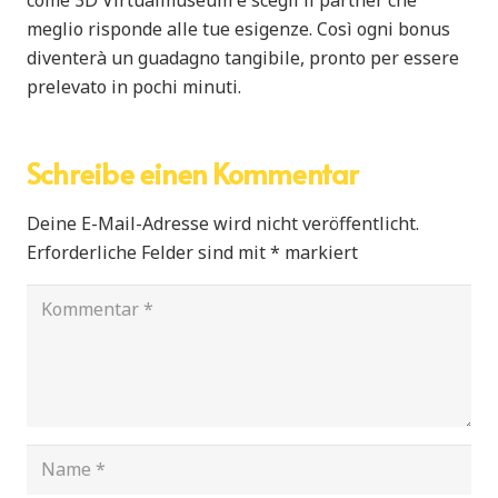
come 3D Virtualmuseum e scegli il partner che
meglio risponde alle tue esigenze. Così ogni bonus
diventerà un guadagno tangibile, pronto per essere
prelevato in pochi minuti.
Schreibe einen Kommentar
Deine E-Mail-Adresse wird nicht veröffentlicht.
Erforderliche Felder sind mit
*
markiert