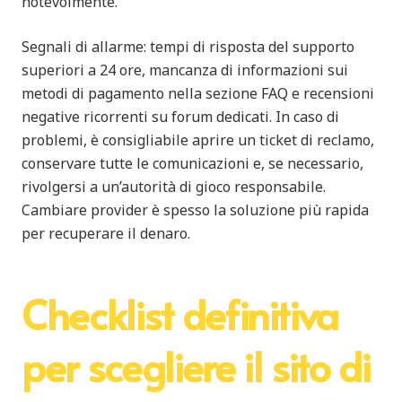
notevolmente.
Segnali di allarme: tempi di risposta del supporto
superiori a 24 ore, mancanza di informazioni sui
metodi di pagamento nella sezione FAQ e recensioni
negative ricorrenti su forum dedicati. In caso di
problemi, è consigliabile aprire un ticket di reclamo,
conservare tutte le comunicazioni e, se necessario,
rivolgersi a un’autorità di gioco responsabile.
Cambiare provider è spesso la soluzione più rapida
per recuperare il denaro.
Checklist definitiva
per scegliere il sito di