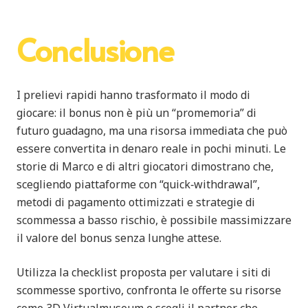
Conclusione
I prelievi rapidi hanno trasformato il modo di
giocare: il bonus non è più un “promemoria” di
futuro guadagno, ma una risorsa immediata che può
essere convertita in denaro reale in pochi minuti. Le
storie di Marco e di altri giocatori dimostrano che,
scegliendo piattaforme con “quick‑withdrawal”,
metodi di pagamento ottimizzati e strategie di
scommessa a basso rischio, è possibile massimizzare
il valore del bonus senza lunghe attese.
Utilizza la checklist proposta per valutare i siti di
scommesse sportivo, confronta le offerte su risorse