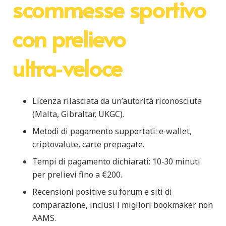
scommesse sportivo
con prelievo
ultra‑veloce
Licenza rilasciata da un’autorità riconosciuta
(Malta, Gibraltar, UKGC).
Metodi di pagamento supportati: e‑wallet,
criptovalute, carte prepagate.
Tempi di pagamento dichiarati: 10‑30 minuti
per prelievi fino a €200.
Recensioni positive su forum e siti di
comparazione, inclusi i migliori bookmaker non
AAMS.