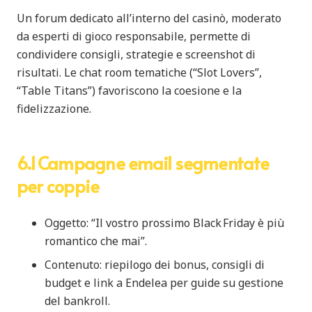
Un forum dedicato all’interno del casinò, moderato
da esperti di gioco responsabile, permette di
condividere consigli, strategie e screenshot di
risultati. Le chat room tematiche (“Slot Lovers”,
“Table Titans”) favoriscono la coesione e la
fidelizzazione.
6.1 Campagne email segmentate
per coppie
Oggetto: “Il vostro prossimo Black Friday è più
romantico che mai”.
Contenuto: riepilogo dei bonus, consigli di
budget e link a Endelea per guide su gestione
del bankroll.