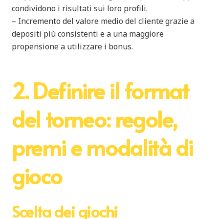
condividono i risultati sui loro profili.
– Incremento del valore medio del cliente grazie a
depositi più consistenti e a una maggiore
propensione a utilizzare i bonus.
2. Definire il format
del torneo: regole,
premi e modalità di
gioco
Scelta dei giochi