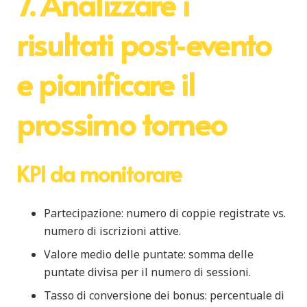
7. Analizzare i
risultati post‑evento
e pianificare il
prossimo torneo
KPI da monitorare
Partecipazione: numero di coppie registrate vs.
numero di iscrizioni attive.
Valore medio delle puntate: somma delle
puntate divisa per il numero di sessioni.
Tasso di conversione dei bonus: percentuale di