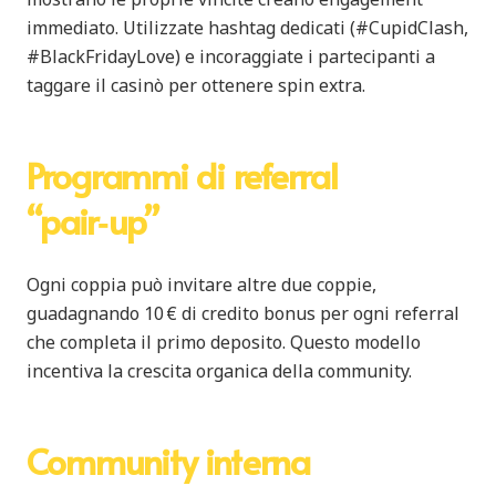
immediato. Utilizzate hashtag dedicati (#CupidClash,
#BlackFridayLove) e incoraggiate i partecipanti a
taggare il casinò per ottenere spin extra.
Programmi di referral
“pair‑up”
Ogni coppia può invitare altre due coppie,
guadagnando 10 € di credito bonus per ogni referral
che completa il primo deposito. Questo modello
incentiva la crescita organica della community.
Community interna