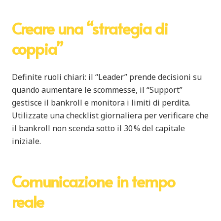
Creare una “strategia di
coppia”
Definite ruoli chiari: il “Leader” prende decisioni su
quando aumentare le scommesse, il “Support”
gestisce il bankroll e monitora i limiti di perdita.
Utilizzate una checklist giornaliera per verificare che
il bankroll non scenda sotto il 30 % del capitale
iniziale.
Comunicazione in tempo
reale