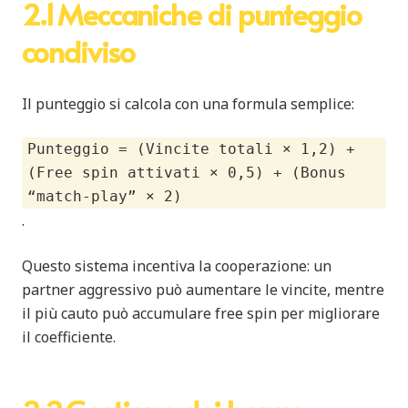
2.1 Meccaniche di punteggio
condiviso
Il punteggio si calcola con una formula semplice:
Punteggio = (Vincite totali × 1,2) +
(Free spin attivati × 0,5) + (Bonus
“match‑play” × 2)
.
Questo sistema incentiva la cooperazione: un
partner aggressivo può aumentare le vincite, mentre
il più cauto può accumulare free spin per migliorare
il coefficiente.