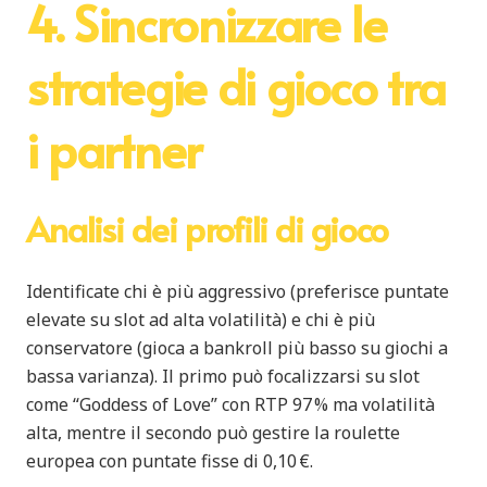
4. Sincronizzare le
strategie di gioco tra
i partner
Analisi dei profili di gioco
Identificate chi è più aggressivo (preferisce puntate
elevate su slot ad alta volatilità) e chi è più
conservatore (gioca a bankroll più basso su giochi a
bassa varianza). Il primo può focalizzarsi su slot
come “Goddess of Love” con RTP 97 % ma volatilità
alta, mentre il secondo può gestire la roulette
europea con puntate fisse di 0,10 €.