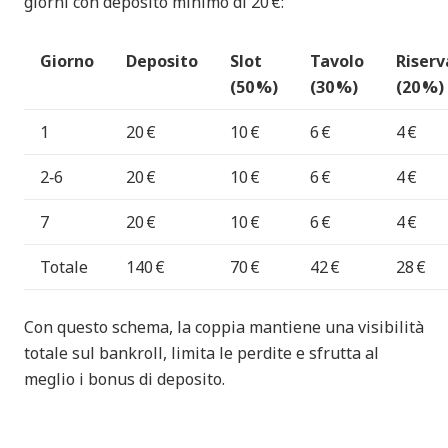
giorni con deposito minimo di 20 €:
Giorno
Deposito
Slot
Tavolo
Riserv
(50 %)
(30 %)
(20 %)
1
20 €
10 €
6 €
4 €
2‑6
20 €
10 €
6 €
4 €
7
20 €
10 €
6 €
4 €
Totale
140 €
70 €
42 €
28 €
Con questo schema, la coppia mantiene una visibilità
totale sul bankroll, limita le perdite e sfrutta al
meglio i bonus di deposito.