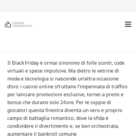
Il Black Friday è ormai sinonimo di folle sconti, code
virtuali e spese impulsive. Ma dietro le vetrine di
moda e tecnologia si nasconde un’altra occasione
d’oro: i casinò online sfruttano l’impennata di traffico
per lanciare promozioni esclusive, tornei a premi e
bonus che durano solo 24 ore. Per le coppie di
giocatori questa finestra diventa un vero e proprio
campo di battaglia romantico, dove la sfida è
condividere il divertimento e, se ben orchestrata,
aumentare il bankroll comune.