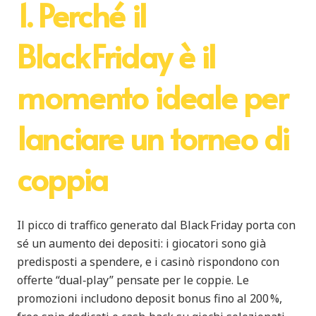
1. Perché il
Black Friday è il
momento ideale per
lanciare un torneo di
coppia
Il picco di traffico generato dal Black Friday porta con
sé un aumento dei depositi: i giocatori sono già
predisposti a spendere, e i casinò rispondono con
offerte “dual‑play” pensate per le coppie. Le
promozioni includono deposit bonus fino al 200 %,