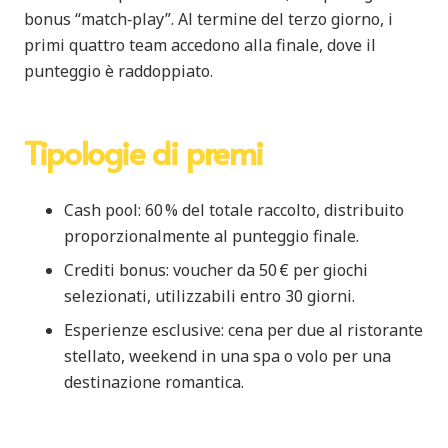
bonus “match‑play”. Al termine del terzo giorno, i
primi quattro team accedono alla finale, dove il
punteggio è raddoppiato.
Tipologie di premi
Cash pool: 60 % del totale raccolto, distribuito
proporzionalmente al punteggio finale.
Crediti bonus: voucher da 50 € per giochi
selezionati, utilizzabili entro 30 giorni.
Esperienze esclusive: cena per due al ristorante
stellato, weekend in una spa o volo per una
destinazione romantica.