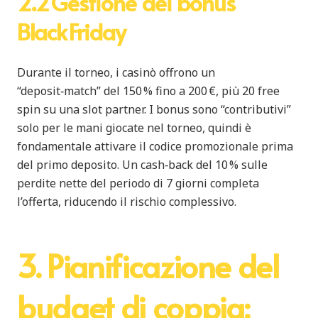
2.2 Gestione dei bonus
Black Friday
Durante il torneo, i casinò offrono un
“deposit‑match” del 150 % fino a 200 €, più 20 free
spin su una slot partner. I bonus sono “contributivi”
solo per le mani giocate nel torneo, quindi è
fondamentale attivare il codice promozionale prima
del primo deposito. Un cash‑back del 10 % sulle
perdite nette del periodo di 7 giorni completa
l’offerta, riducendo il rischio complessivo.
3. Pianificazione del
budget di coppia: