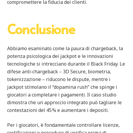
compromettere la fiducia dei clienti.
Conclusione
Abbiamo esaminato come la paura di chargeback, la
potenza psicologica dei jackpot e le innovazioni
tecnologiche si intrecciano durante il Black Friday. Le
difese anti‑chargeback – 3D Secure, biometria,
tokenizzazione – riducono le dispute, mentre i
jackpot stimolano il “dopamina rush” che spinge i
giocatori a completare i pagamenti. Il caso studio
dimostra che un approccio integrato può tagliare le
contestazioni del 45 % e aumentare i depositi.
Per i giocatori, è fondamentale controllare licenze,
certificazioni e procedure di verifica prima di