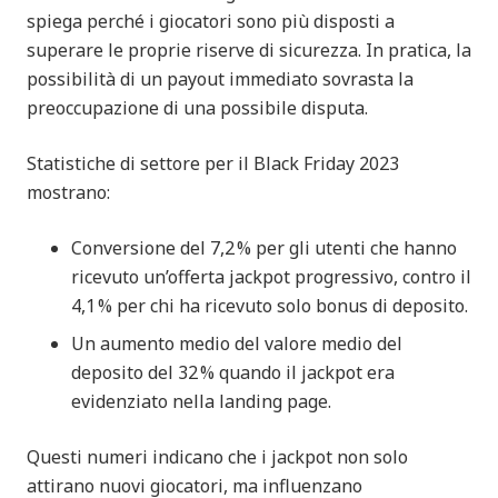
spiega perché i giocatori sono più disposti a
superare le proprie riserve di sicurezza. In pratica, la
possibilità di un payout immediato sovrasta la
preoccupazione di una possibile disputa.
Statistiche di settore per il Black Friday 2023
mostrano:
Conversione del 7,2 % per gli utenti che hanno
ricevuto un’offerta jackpot progressivo, contro il
4,1 % per chi ha ricevuto solo bonus di deposito.
Un aumento medio del valore medio del
deposito del 32 % quando il jackpot era
evidenziato nella landing page.
Questi numeri indicano che i jackpot non solo
attirano nuovi giocatori, ma influenzano