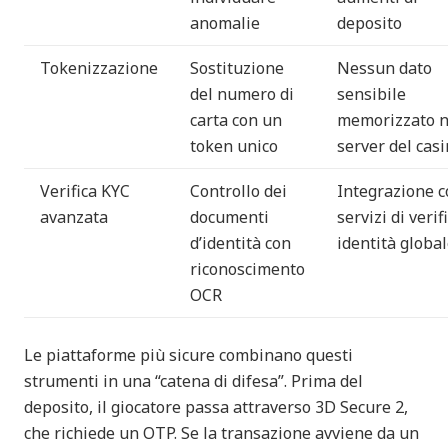
anomalie
deposito
Tokenizzazione
Sostituzione
Nessun dato
del numero di
sensibile
carta con un
memorizzato n
token unico
server del cas
Verifica KYC
Controllo dei
Integrazione 
avanzata
documenti
servizi di verif
d’identità con
identità globa
riconoscimento
OCR
Le piattaforme più sicure combinano questi
strumenti in una “catena di difesa”. Prima del
deposito, il giocatore passa attraverso 3D Secure 2,
che richiede un OTP. Se la transazione avviene da un