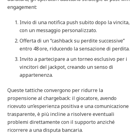
engagement:
Invio di una notifica push subito dopo la vincita,
con un messaggio personalizzato.
Offerta di un “cashback su perdite successive”
entro 48 ore, riducendo la sensazione di perdita.
Invito a partecipare a un torneo esclusivo per i
vincitori del jackpot, creando un senso di
appartenenza.
Queste tattiche convergono per ridurre la
propensione al chargeback: il giocatore, avendo
ricevuto un’esperienza positiva e una comunicazione
trasparente, è più incline a risolvere eventuali
problemi direttamente con il supporto anziché
ricorrere a una disputa bancaria.