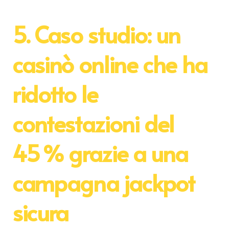
5. Caso studio: un
casinò online che ha
ridotto le
contestazioni del
45 % grazie a una
campagna jackpot
sicura