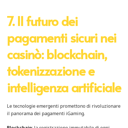
7. Il futuro dei
pagamenti sicuri nei
casinò: blockchain,
tokenizzazione e
intelligenza artificiale
Le tecnologie emergenti promettono di rivoluzionare
il panorama dei pagamenti iGaming.
Blockchain
: la registrazione immutabile di ogni