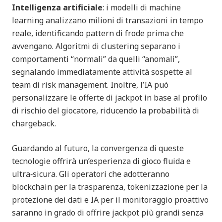
Intelligenza artificiale
: i modelli di machine
learning analizzano milioni di transazioni in tempo
reale, identificando pattern di frode prima che
avvengano. Algoritmi di clustering separano i
comportamenti “normali” da quelli “anomali”,
segnalando immediatamente attività sospette al
team di risk management. Inoltre, l’IA può
personalizzare le offerte di jackpot in base al profilo
di rischio del giocatore, riducendo la probabilità di
chargeback.
Guardando al futuro, la convergenza di queste
tecnologie offrirà un’esperienza di gioco fluida e
ultra‑sicura. Gli operatori che adotteranno
blockchain per la trasparenza, tokenizzazione per la
protezione dei dati e IA per il monitoraggio proattivo
saranno in grado di offrire jackpot più grandi senza