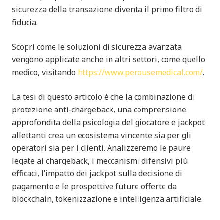
sicurezza della transazione diventa il primo filtro di
fiducia.
Scopri come le soluzioni di sicurezza avanzata
vengono applicate anche in altri settori, come quello
medico, visitando
https://www.perousemedical.com/
.
La tesi di questo articolo è che la combinazione di
protezione anti‑chargeback, una comprensione
approfondita della psicologia del giocatore e jackpot
allettanti crea un ecosistema vincente sia per gli
operatori sia per i clienti. Analizzeremo le paure
legate ai chargeback, i meccanismi difensivi più
efficaci, l’impatto dei jackpot sulla decisione di
pagamento e le prospettive future offerte da
blockchain, tokenizzazione e intelligenza artificiale.