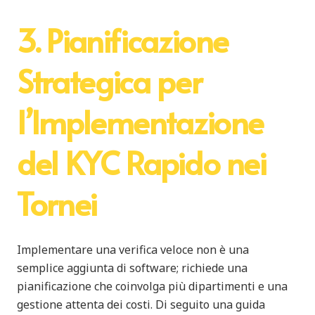
3. Pianificazione
Strategica per
l’Implementazione
del KYC Rapido nei
Tornei
Implementare una verifica veloce non è una
semplice aggiunta di software; richiede una
pianificazione che coinvolga più dipartimenti e una
gestione attenta dei costi. Di seguito una guida