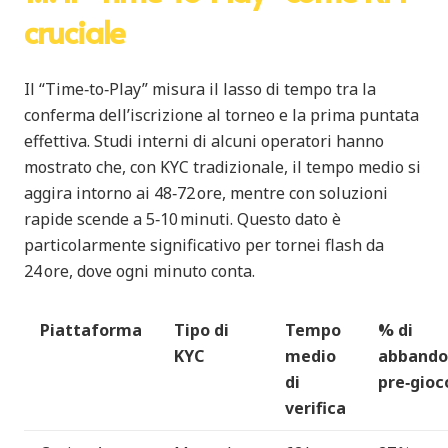
cruciale
Il “Time‑to‑Play” misura il lasso di tempo tra la
conferma dell’iscrizione al torneo e la prima puntata
effettiva. Studi interni di alcuni operatori hanno
mostrato che, con KYC tradizionale, il tempo medio si
aggira intorno ai 48‑72 ore, mentre con soluzioni
rapide scende a 5‑10 minuti. Questo dato è
particolarmente significativo per tornei flash da
24 ore, dove ogni minuto conta.
Piattaforma
Tipo di
Tempo
% di
KYC
medio
abbando
di
pre‑gioc
verifica