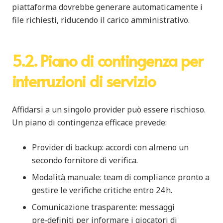
piattaforma dovrebbe generare automaticamente i
file richiesti, riducendo il carico amministrativo.
5.2. Piano di contingenza per
interruzioni di servizio
Affidarsi a un singolo provider può essere rischioso.
Un piano di contingenza efficace prevede:
Provider di backup: accordi con almeno un
secondo fornitore di verifica.
Modalità manuale: team di compliance pronto a
gestire le verifiche critiche entro 24 h.
Comunicazione trasparente: messaggi
pre‑definiti per informare i giocatori di