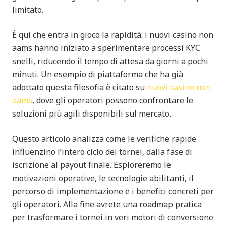
limitato.
È qui che entra in gioco la rapidità: i nuovi casino non
aams hanno iniziato a sperimentare processi KYC
snelli, riducendo il tempo di attesa da giorni a pochi
minuti. Un esempio di piattaforma che ha già
adottato questa filosofia è citato su
nuovi casino non
aams
, dove gli operatori possono confrontare le
soluzioni più agili disponibili sul mercato.
Questo articolo analizza come le verifiche rapide
influenzino l’intero ciclo dei tornei, dalla fase di
iscrizione al payout finale. Esploreremo le
motivazioni operative, le tecnologie abilitanti, il
percorso di implementazione e i benefici concreti per
gli operatori. Alla fine avrete una roadmap pratica
per trasformare i tornei in veri motori di conversione