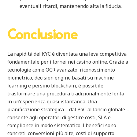
eventuali ritardi, mantenendo alta la fiducia.
Conclusione
La rapidità del KYC è diventata una leva competitiva
fondamentale per i tornei nei casino online. Grazie a
tecnologie come OCR avanzato, riconoscimento
biometrico, decision engine basati su machine
learning e persino blockchain, è possibile
trasformare una procedura tradizionalmente lenta
in un’esperienza quasi istantanea. Una
pianificazione strategica – dal PoC al lancio globale –
consente agli operatori di gestire costi, SLA e
compliance in modo sistematico. I benefici sono
concreti: conversioni più alte, costi di supporto