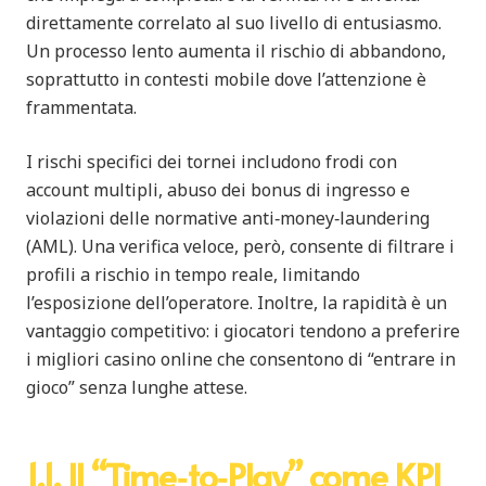
direttamente correlato al suo livello di entusiasmo.
Un processo lento aumenta il rischio di abbandono,
soprattutto in contesti mobile dove l’attenzione è
frammentata.
I rischi specifici dei tornei includono frodi con
account multipli, abuso dei bonus di ingresso e
violazioni delle normative anti‑money‑laundering
(AML). Una verifica veloce, però, consente di filtrare i
profili a rischio in tempo reale, limitando
l’esposizione dell’operatore. Inoltre, la rapidità è un
vantaggio competitivo: i giocatori tendono a preferire
i migliori casino online che consentono di “entrare in
gioco” senza lunghe attese.
1.1. Il “Time‑to‑Play” come KPI