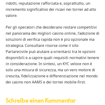
ridotti, reputazione rafforzata e, soprattutto, un
incremento significativo dei ricavi nei tornei ad alto
valore.
Per gli operatori che desiderano restare competitivi
nel panorama dei migliori casino online, l’adozione di
soluzioni di verifica rapida non è più opzionale ma
strategica. Consultare risorse come il sito
Parlarecivile può aiutare a orientarsi tra le opzioni
disponibili e a capire quali requisiti normativi tenere
in considerazione. In sintesi, un KYC veloce non è
solo una misura di sicurezza, ma un vero motore di
crescita, fidelizzazione e differenziazione nel mondo
dei casino non AAMS e dei tornei mobile‑first.
Schreibe einen Kommentar