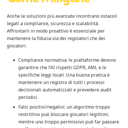
Anche le soluzioni più avanzate incontrano ostacoli
legati a compliance, sicurezza e scalabilità.
Affrontarli in modo proattivo è essenziale per
mantenere la fiducia sia dei regolatori che dei
giocatori.
Compliance normativa: le piattaforme devono
garantire che l’AI rispetti GDPR, AML e le
specifiche leggi locali. Una buona pratica è
mantenere un registro di tutti i processi
decisionali automatizzati e prevedere audit
periodici.
Falsi positivi/negativi: un algoritmo troppo
restrittivo può bloccare giocatori legittimi,
mentre uno troppo permissivo può far passare