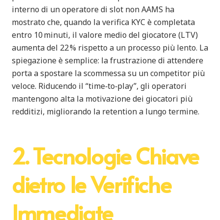
interno di un operatore di slot non AAMS ha
mostrato che, quando la verifica KYC è completata
entro 10 minuti, il valore medio del giocatore (LTV)
aumenta del 22 % rispetto a un processo più lento. La
spiegazione è semplice: la frustrazione di attendere
porta a spostare la scommessa su un competitor più
veloce. Riducendo il “time‑to‑play”, gli operatori
mantengono alta la motivazione dei giocatori più
redditizi, migliorando la retention a lungo termine.
2. Tecnologie Chiave
dietro le Verifiche
Immediate